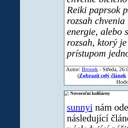
Reiki paprsok 
rozsah chvenia 
energie, alebo 
rozsah, ktorý j
prístupom jedno
Autor:
Bronek
- Středa, 26.
(
Zobrazit celý článek
Hodn
Novoroční kulišárny
sunnyi
nám odes
následující člá