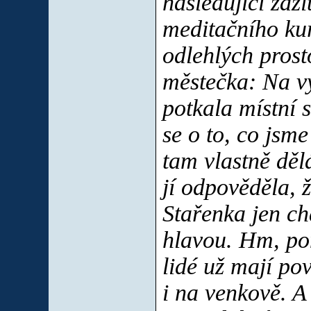
následující záž
meditačního kur
odlehlých pros
městečka: Na v
potkala místní 
se o to, co jsme
tam vlastně dě
jí odpověděla, 
Stařenka jen c
hlavou. Hm, pom
lidé už mají p
i na venkově. A 