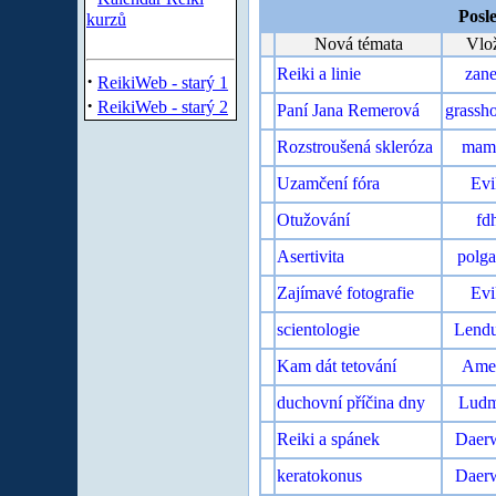
Posl
kurzů
Nová témata
Vlož
Reiki a linie
zane
·
ReikiWeb - starý 1
·
ReikiWeb - starý 2
Paní Jana Remerová
grassh
Rozstroušená skleróza
mam
Uzamčení fóra
Evi
Otužování
fd
Asertivita
polga
Zajímavé fotografie
Evi
scientologie
Lendu
Kam dát tetování
Amer
duchovní příčina dny
Ludm
Reiki a spánek
Daer
keratokonus
Daer