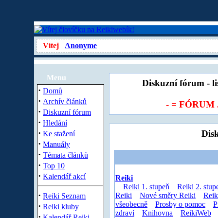
Vítej
Anonyme
Menu
Diskuzní fórum - l
·
Domů
·
Archív článků
- = FÓRUM
·
Diskuzní fórum
·
Hledání
·
Dis
Ke stažení
·
Manuály
·
Témata článků
·
Top 10
·
Kalendář akcí
Reiki
Reiki 1. stupeň
Reiki 2. stup
·
Reiki
Nové směry Reiki
Reik
Reiki Seznam
všeobecně
Prosby o pomoc
P
·
Reiki kluby
zdraví
Knihovna
ReikiWeb
·
Kalendář Reiki