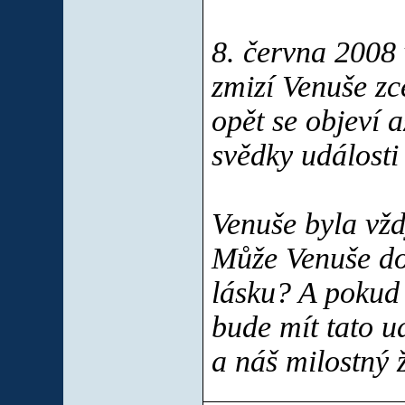
8. června 2008
zmizí Venuše zc
opět se objeví 
svědky události 
Venuše byla vž
Může Venuše do
lásku? A pokud
bude mít tato u
a náš milostný 