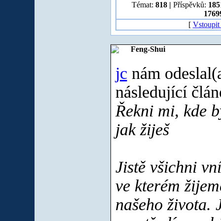
Témat:
818
|
Příspěvků:
185
1769
[
Vstoupit
Feng-Shui
jc
nám odeslal(
následující člá
Řekni mi, kde by
jak žiješ
Jistě všichni v
ve kterém žijeme
našeho života. J