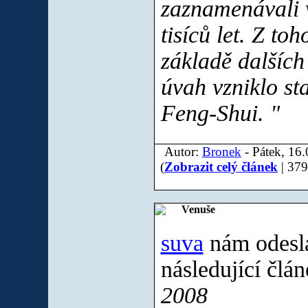
zaznamenávali 
tisíců let. Z to
základě dalších
úvah vzniklo s
Feng-Shui. "
Autor:
Bronek
- Pátek, 16.
(
Zobrazit celý článek
| 379
Venuše
suva
nám odesla
následující člá
2008