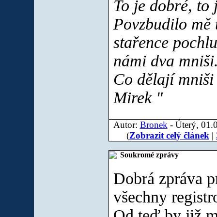
To je dobré, to 
Povzbudilo mě 
stařence pochlu
námi dva mniši.
Co dělají mniši 
Mirek "
Autor:
Bronek
- Úterý, 01.
(
Zobrazit celý článek
|
Soukromé zprávy
Dobrá zpráva p
všechny registr
Od teď by již m