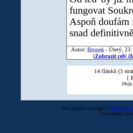
fungovat Soukr
Aspoň doufám :
snad definitivně
Autor:
Bronek
- Úterý, 23.
(
Zobrazit celý č
14 článků (3 strá
[
Přejít
Web pohání Copyright ©
Redakční 
Čas potřebný ke z