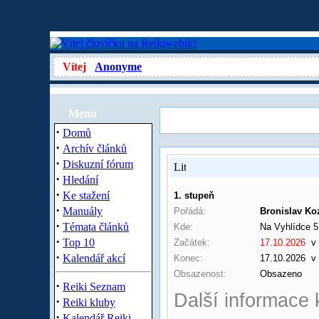
Vítej
Anonyme
Menu
·
Domů
·
Archív článků
·
Diskuzní fórum
·
Hledání
·
Ke stažení
1. stupeň
·
Manuály
Pořádá:
Bronislav Ko
·
Témata článků
Kde:
Na Vyhlídce 5
·
Top 10
Začátek:
17.10.2026
v 
·
Kalendář akcí
Konec:
17.10.2026 v 
Obsazenost:
Obsazeno
·
Reiki Seznam
Další informace 
·
Reiki kluby
·
Kalendář Reiki