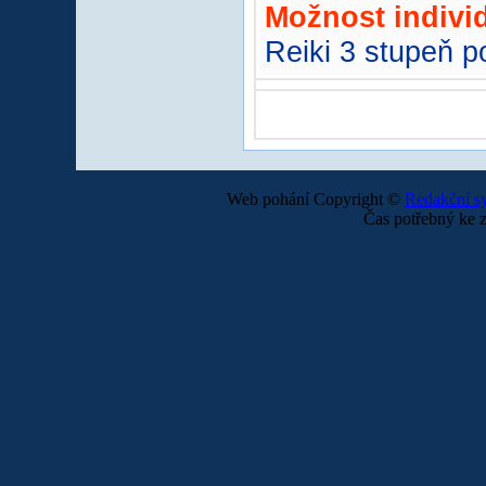
Možnost individ
Reiki 3 stupeň p
Web pohání Copyright ©
Redakční 
Čas potřebný ke z