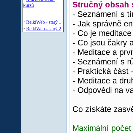
Stručný obsah 
kurzů
- Seznámení s tí
·
- Jak správně en
ReikiWeb - starý 1
·
ReikiWeb - starý 2
- Co je meditace
- Co jsou čakry a
- Meditace a prv
- Seznámení s rů
- Praktická část 
- Meditace a dru
- Odpovědi na v
Co získáte zasv
Maximální počet 