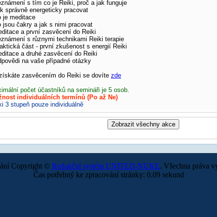
eznámení s tím co je Reiki, proč a jak funguje
ak správně energeticky pracovat
o je meditace
o jsou čakry a jak s nimi pracovat
editace a první zasvěcení do Reiki
eznámení s různymi technikami Reiki terapie
raktická část - první zkušenost s energií Reiki
editace a druhé zasvěcení do Reiki
dpovědi na vaše případné otázky
získáte zasvěcením do Reiki se dovíte
zde
imální počet účastníků na semináři je 5 osob.
nost individuálních termínů (Po až Ne)
ki 3 stupeň pouze individuálně
ání Copyright ©
Redakční systém UNITED-NUKE
. Všechna práva v
Čas potřebný ke zpracování stránky: 0.09 sekund