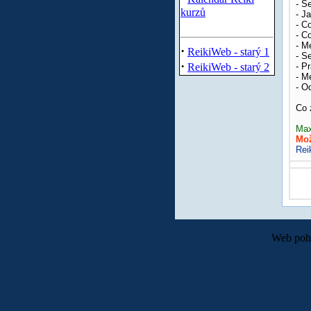
- S
kurzů
- J
- C
- C
- M
·
ReikiWeb - starý 1
- S
·
ReikiWeb - starý 2
- P
- M
- O
Co 
Max
Mož
Rei
Web poh