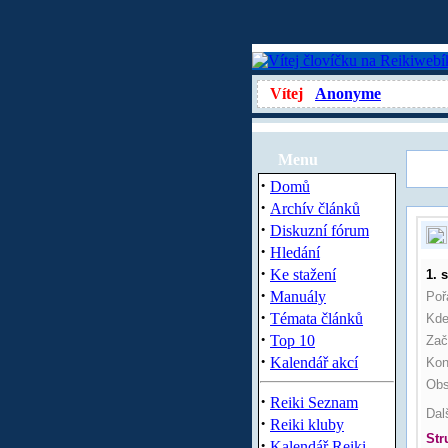
Vítej
Anonyme
Menu
·
Domů
·
Archív článků
·
Diskuzní fórum
·
Hledání
·
Ke stažení
1. 
·
Manuály
Poř
·
Témata článků
Kde
·
Top 10
Zač
·
Kalendář akcí
Kon
Obs
·
Reiki Seznam
Dal
·
Reiki kluby
Str
·
Kalendář Reiki