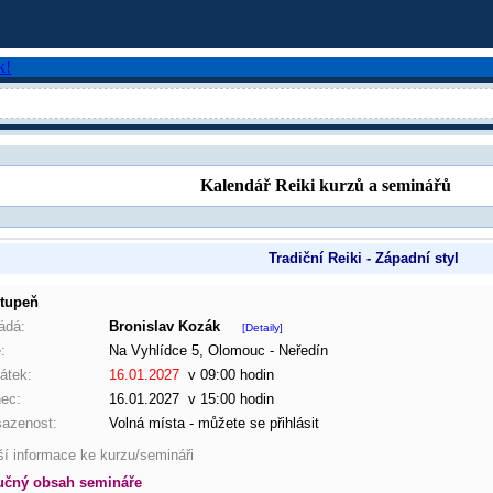
Kalendář Reiki kurzů a seminářů
Tradiční Reiki - Západní styl
stupeň
ádá:
Bronislav Kozák
[Detaily]
:
Na Vyhlídce 5, Olomouc - Neředín
átek:
16.01.2027
v 09:00 hodin
ec:
16.01.2027 v 15:00 hodin
azenost:
Volná místa - můžete se přihlásit
ší informace ke kurzu/semináři
učný obsah semináře