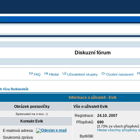
Diskuzní fórum
FAQ
Hledat
Uživatelské skupiny
Osobní nastavení
h fóra Reikiwebík
Informace o uživateli - Evik
Obrázek postavičky
Vše o uživateli Evik
Spisovatel na n-tou :-)
Registrace:
24.10. 2007
Kontakt Evik
Příspěvků:
690
[3.73% ze všech příspěvků 
Hledat všechny příspěvky od
E-mailová adresa:
Bydliště:
Soukromá zpráva: