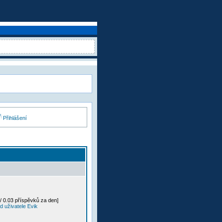
Přihlášení
/ 0.03 příspěvků za den]
 uživatele Evik