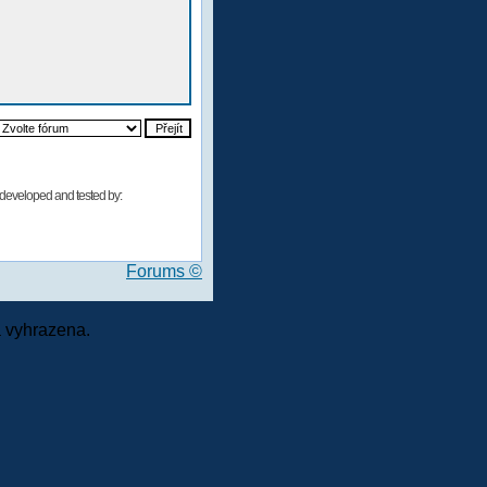
developed and tested by:
Forums ©
 vyhrazena.