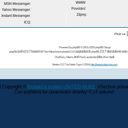
WWW:
MSN Messenger:
Povolání:
Yahoo Messenger:
Zájmy:
 Instant Messenger:
ICQ:
Přejít na:
Powered by
phpBB
© 2001-2003 phpBB Group
port v2.0.7 based on
upgraded to
2.0.7 standalone was 
phpBB
Tom Nitzschner's
phpbb2.0.6
phpBB
,
,
and
(aka
).
ChatServ
mikem
Paul Laudanski
Zhen-Xjell
Version 2.0.7 by
Nuke Cops
© 2004
http://www.nukecops.com
 Copyright ©
Redakční systém UNITED-NUKE
. Všechna práva
Čas potřebný ke zpracování stránky: 0.14 sekund