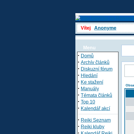
Vítej
Anonyme
Menu
·
Domů
·
Archív článků
·
Diskuzní fórum
·
Hledání
·
Ke stažení
Obsa
·
Manuály
·
Témata článků
·
Top 10
·
Kalendář akcí
·
Reiki Seznam
·
Reiki kluby
·
Kalendář Reiki