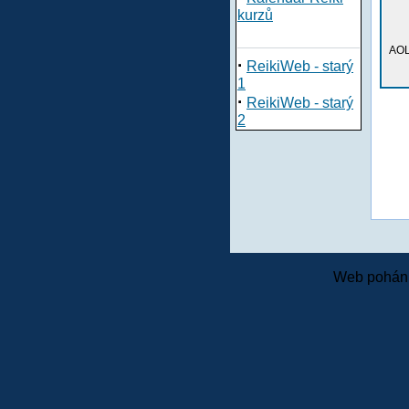
kurzů
AOL
·
ReikiWeb - starý
1
·
ReikiWeb - starý
2
Web pohání