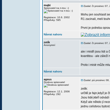
majki
Zaslal: čt prosinec 07
Spisovatel na n-tou :-)
Mohu jen souhlasit se
Registrace: 10.6. 2002
R1 zacinali, meli touh
Příspěvky: 595
Prvni je potreba opra
Návrat nahoru
zetík
Zaslal: čt prosinec 07
Anonymní
ale i mistři jsou lidi 
kvantitou - ale záleží
Proto i mistr může mlu
Návrat nahoru
ageus
Zaslal: pá prosinec 08
Doslova spisovatel
zetík:
Registrace: 12.1. 2006
určitě je fajn,když je
Příspěvky: 292
Jsou lidé,kteří odvádí 
Když ale někdo jí nez
jednu celistvou bytost