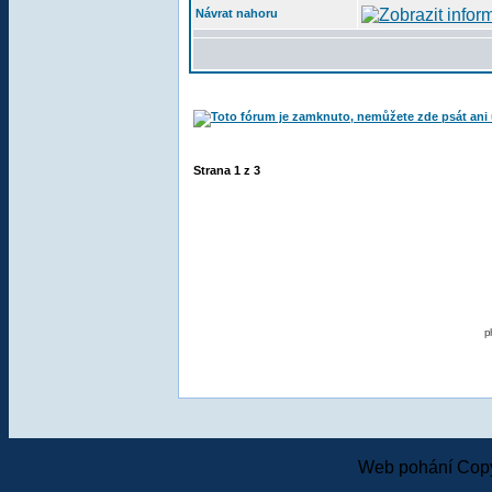
Návrat nahoru
Strana
1
z
3
p
Web pohání Copy