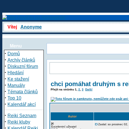
Vítej
Anonyme
Menu
·
Domů
·
Archív článků
·
Diskuzní fórum
·
Hledání
·
Ke stažení
chci pomáhat druhým s rei
·
Manuály
Přejít na stránku
1
,
2
,
3
Další
·
Témata článků
·
Top 10
·
Kalendář akcí
·
Reiki Seznam
Autor
·
Reiki kluby
jc
Zaslal: so prosinec 02
·
Excelentní uživatel
Kalendář Reiki