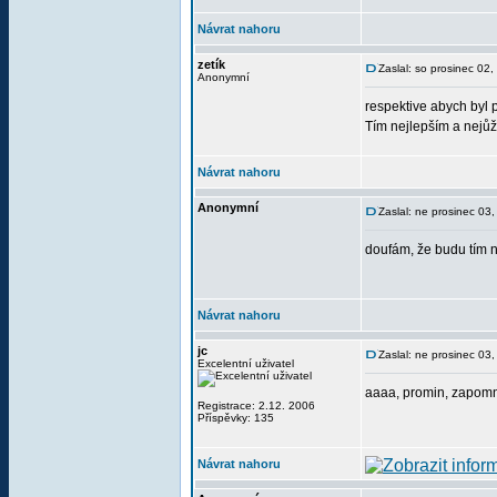
Návrat nahoru
zetík
Zaslal: so prosinec 02
Anonymní
respektive abych byl p
Tím nejlepším a nejů
Návrat nahoru
Anonymní
Zaslal: ne prosinec 03
doufám, že budu tím n
Návrat nahoru
jc
Zaslal: ne prosinec 03
Excelentní uživatel
aaaa, promin, zapomně
Registrace: 2.12. 2006
Příspěvky: 135
Návrat nahoru