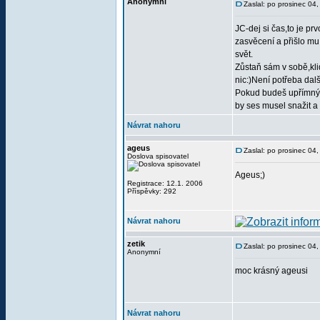
Anonymní
Zaslal: po prosinec 04
JC-dej si čas,to je pr
zasvěcení a přišlo mu
svět.
Zůstaň sám v sobě,kli
nic:)Není potřeba dalš
Pokud budeš upřímný 
by ses musel snažit a 
Návrat nahoru
ageus
Zaslal: po prosinec 04
Doslova spisovatel
Ageus;)
Registrace: 12.1. 2006
Příspěvky: 292
Návrat nahoru
zetik
Zaslal: po prosinec 04
Anonymní
moc krásný ageusi
Návrat nahoru