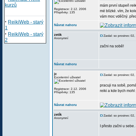
kurzů
mám první stupeň reik
Registrace: 2.12. 2006
mé blízké. vím, že kol
Příspěvky: 135
vám moc vděčný. pře
·
ReikiWeb - starý
Návrat nahoru
1
·
ReikiWeb - starý
zetik
Zaslal: so prosinec 02
Anonymní
2
začni na sobě!
Návrat nahoru
jc
Zaslal: so prosinec 02
Excelentní uživatel
pracuji na sobě, pomáh
Registrace: 2.12. 2006
reiki a kde bych mohl 
Příspěvky: 135
Návrat nahoru
zetík
Zaslal: so prosinec 02
Anonymní
I přesto začni u seb