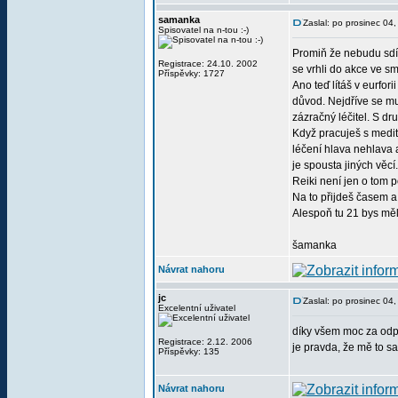
samanka
Zaslal: po prosinec 04
Spisovatel na n-tou :-)
Promiň že nebudu sdíle
Registrace: 24.10. 2002
se vrhli do akce ve sm
Příspěvky: 1727
Ano teď lítáš v eurfori
důvod. Nejdříve se mus
zázračný léčitel. S d
Když pracuješ s medit
léčení hlava nehlava a
je spousta jiných věc
Reiki není jen o tom p
Na to přijdeš časem a 
Alespoň tu 21 bys měl
šamanka
Návrat nahoru
jc
Zaslal: po prosinec 04
Excelentní uživatel
díky všem moc za odpo
Registrace: 2.12. 2006
je pravda, že mě to 
Příspěvky: 135
Návrat nahoru