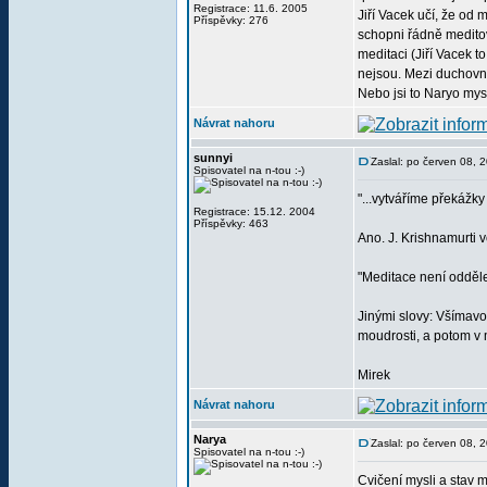
Registrace: 11.6. 2005
Jiří Vacek učí, že od
Příspěvky: 276
schopni řádně meditov
meditaci (Jiří Vacek t
nejsou. Mezi duchovní
Nebo jsi to Naryo mys
Návrat nahoru
sunnyi
Zaslal: po červen 08, 
Spisovatel na n-tou :-)
"...vytváříme překážk
Registrace: 15.12. 2004
Příspěvky: 463
Ano. J. Krishnamurti v
"Meditace není odděle
Jinými slovy: Všímavo
moudrosti, a potom v
Mirek
Návrat nahoru
Narya
Zaslal: po červen 08, 
Spisovatel na n-tou :-)
Cvičení mysli a stav m