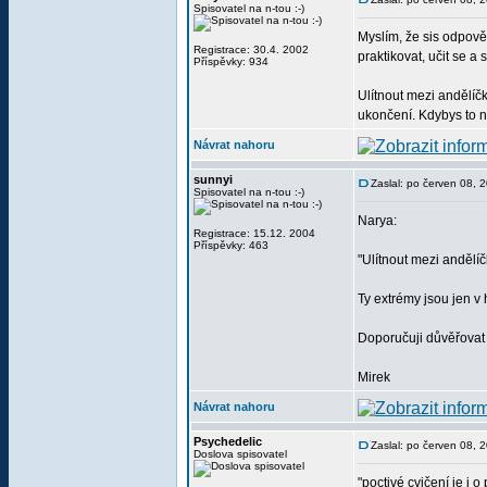
Spisovatel na n-tou :-)
Myslím, že sis odpově
Registrace: 30.4. 2002
praktikovat, učit se a
Příspěvky: 934
Ulítnout mezi andělíčk
ukončení. Kdybys to ne
Návrat nahoru
sunnyi
Zaslal: po červen 08, 
Spisovatel na n-tou :-)
Narya:
Registrace: 15.12. 2004
Příspěvky: 463
"Ulítnout mezi andělíč
Ty extrémy jsou jen v 
Doporučuji důvěřovat p
Mirek
Návrat nahoru
Psychedelic
Zaslal: po červen 08, 
Doslova spisovatel
"poctivé cvičení je i 