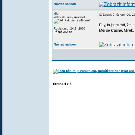
Návrat nahoru
riki
Zaslal: út červen 09, 
Velmi zkušený uživatel
Edy, to jsem rád, že je
Registrace: 24.1. 2009
Měj se krásně. Mirek.
Příspěvky: 55
Návrat nahoru
Strana
4
z
5