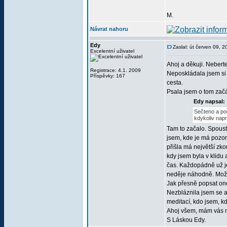
M.
Návrat nahoru
Edy
Zaslal: út červen 09, 
Excelentní uživatel
Ahoj a děkuji. Nebert
Registrace: 4.1. 2009
Neposkládala jsem si 
Příspěvky: 167
cesta.
Psala jsem o tom zač
Edy napsal:
Sečteno a pod
kdykoliv napro
Tam to začalo. Spousta
jsem, kde je má pozor
přišla má největší zko
kdy jsem byla v klidu 
čas. Každopádně už je
neděje náhodně. Možná
Jak přesně popsat onen
Nezbláznila jsem se
meditací, kdo jsem, k
Ahoj všem, mám vás mo
S Láskou Edy.