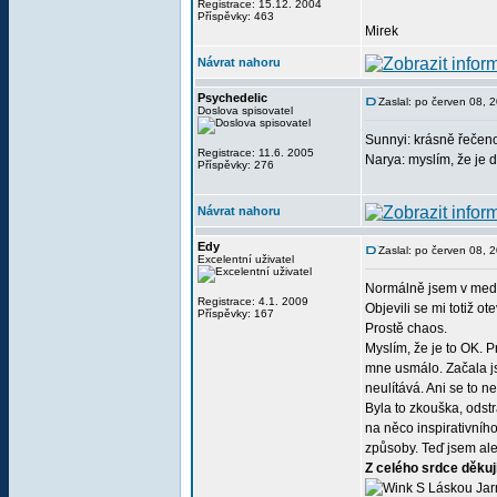
Registrace: 15.12. 2004
Příspěvky: 463
Mirek
Návrat nahoru
Psychedelic
Zaslal: po červen 08, 
Doslova spisovatel
Sunnyi: krásně řečen
Registrace: 11.6. 2005
Narya: myslím, že je 
Příspěvky: 276
Návrat nahoru
Edy
Zaslal: po červen 08, 
Excelentní uživatel
Normálně jsem v medit
Registrace: 4.1. 2009
Objevili se mi totiž o
Příspěvky: 167
Prostě chaos.
Myslím, že je to OK. 
mne usmálo. Začala js
neulítává. Ani se to n
Byla to zkouška, odst
na něco inspirativníh
způsoby. Teď jsem al
Z celého srdce děkuj
S Láskou Jar