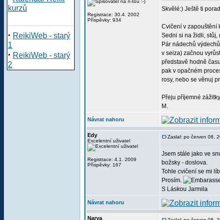
kurzů
Skvělé:) Ještě ti pora
Registrace: 30.4. 2002
Příspěvky: 934
Cvičení v zapouštění 
·
ReikiWeb - starý
Sedni si na židli, stů
1
Pár nádechů výdechů, 
·
v seiza) začnou vyrůs
ReikiWeb - starý
představě hodně času, 
2
pak v opačném procesu
rosy, nebo se věnuj pr
Přeju příjemné zážitky
M.
Návrat nahoru
Edy
Zaslal: po červen 08, 
Excelentní uživatel
Jsem stále jako ve sn
Registrace: 4.1. 2009
božsky - doslova.
Příspěvky: 167
Tohle cvičení se mi l
Prosím.
S Láskou Jarmila
Návrat nahoru
Narya
Zaslal: po červen 08, 