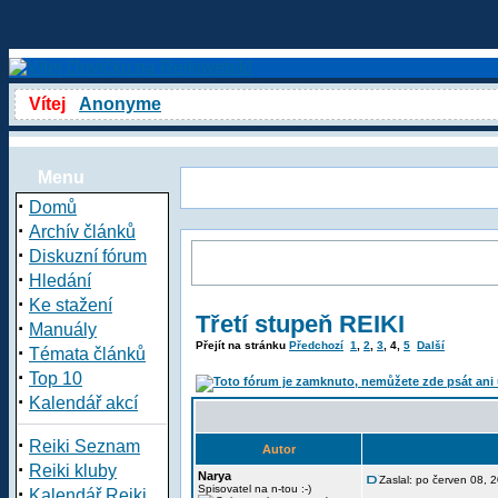
Vítej
Anonyme
Menu
·
Domů
·
Archív článků
·
Diskuzní fórum
·
Hledání
·
Ke stažení
Třetí stupeň REIKI
·
Manuály
Přejít na stránku
Předchozí
1
,
2
,
3
,
4
,
5
Další
·
Témata článků
·
Top 10
·
Kalendář akcí
·
Reiki Seznam
Autor
·
Reiki kluby
Narya
Zaslal: po červen 08,
·
Spisovatel na n-tou :-)
Kalendář Reiki