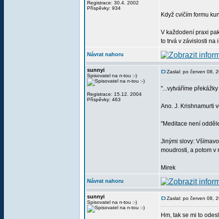
Registrace: 30.4. 2002
Příspěvky: 934
Když cvičím formu kung
V každodení praxi pak 
to trvá v závislosti n
Návrat nahoru
sunnyi
Zaslal: po červen 08, 
Spisovatel na n-tou :-)
"...vytváříme překážk
Registrace: 15.12. 2004
Příspěvky: 463
Ano. J. Krishnamurti v
"Meditace není odděle
Jinými slovy: Všímavo
moudrosti, a potom v
Mirek
Návrat nahoru
sunnyi
Zaslal: po červen 08, 
Spisovatel na n-tou :-)
Hm, tak se mi to odesla