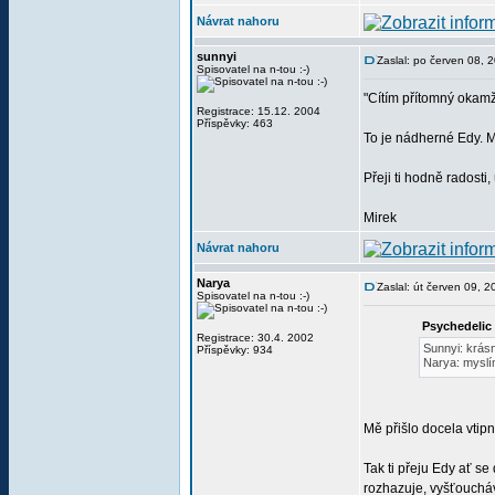
Návrat nahoru
sunnyi
Zaslal: po červen 08, 
Spisovatel na n-tou :-)
"Cítím přítomný okamži
Registrace: 15.12. 2004
Příspěvky: 463
To je nádherné Edy. M
Přeji ti hodně radosti,
Mirek
Návrat nahoru
Narya
Zaslal: út červen 09, 
Spisovatel na n-tou :-)
Psychedelic
Registrace: 30.4. 2002
Sunnyi: krás
Příspěvky: 934
Narya: myslím
Mě přišlo docela vtipn
Tak ti přeju Edy ať se
rozhazuje, vyšťouchá