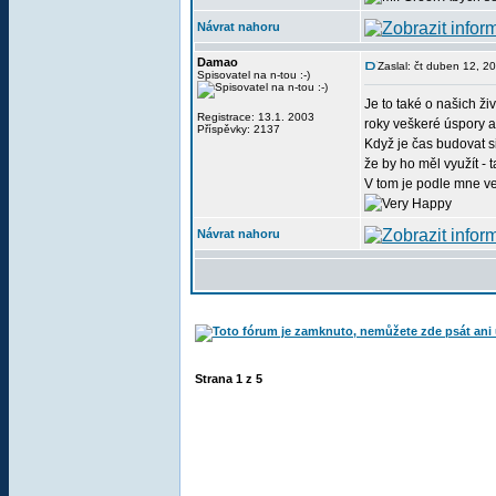
Návrat nahoru
Damao
Zaslal: čt duben 12, 2
Spisovatel na n-tou :-)
Je to také o našich ži
Registrace: 13.1. 2003
roky veškeré úspory a 
Příspěvky: 2137
Když je čas budovat si
že by ho měl využít -
V tom je podle mne vel
Návrat nahoru
Strana
1
z
5