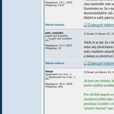
Registrace: 13.1. 2003
Jsou semináře, kde se
Příspěvky: 2137
Domnívám se, že v kaž
dlouhodobějších cílů a
Můžeš si zažít, jaké t
Návrat nahoru
petr_svetylko
Zaslal: čt březen 22, 
Lepší než nováček
Takže to je tak, že v 
Registrace: 21.3. 2007
sebe aby předcházel 
Příspěvky: 10
reiki v každém okamži
a dekuji za předchozí
Návrat nahoru
Narya
Zaslal: pá březen 23,
Spisovatel na n-tou :-)
Já bych jen dodala, ž
Registrace: 30.4. 2002
jiného dalšího praktik
Příspěvky: 934
Pro mě třetí stupeň z
zasvěcení přišlo jako
považuju za jeden z kl
"anshin ritsumei" stav