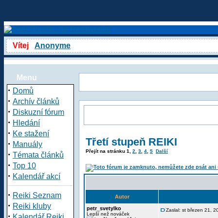
Vítej
Anonyme
Menu
·
Domů
·
Archív článků
·
Diskuzní fórum
·
Hledání
·
Ke stažení
Třetí stupeň REIKI
·
Manuály
Přejít na stránku
1
,
2
,
3
,
4
,
5
Další
·
Témata článků
·
Top 10
·
Kalendář akcí
·
Reiki Seznam
Autor
·
Reiki kluby
petr_svetylko
Zaslal: st březen 21, 
·
Lepší než nováček
Kalendář Reiki