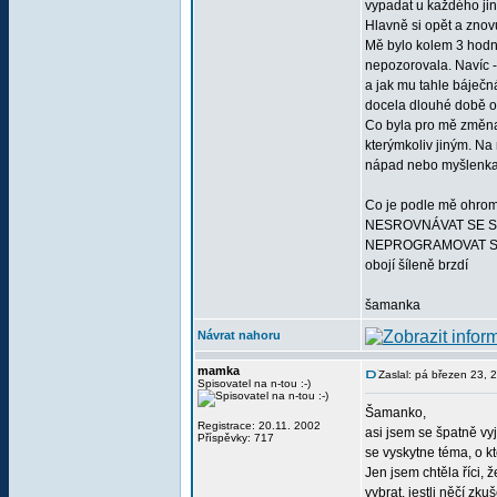
vypadat u každého jin
Hlavně si opět a znov
Mě bylo kolem 3 hodně
nepozorovala. Navíc - 
a jak mu tahle báječn
docela dlouhé době od 
Co byla pro mě změna 
kterýmkoliv jiným. Na
nápad nebo myšlenka
Co je podle mě ohromn
NESROVNÁVAT SE S
NEPROGRAMOVAT SI
obojí šíleně brzdí
šamanka
Návrat nahoru
mamka
Zaslal: pá březen 23,
Spisovatel na n-tou :-)
Šamanko,
Registrace: 20.11. 2002
asi jsem se špatně vy
Příspěvky: 717
se vyskytne téma, o k
Jen jsem chtěla říci,
vybrat, jestli něčí z