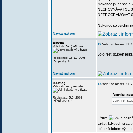
Nakonec jsi napsala vl
NESROVNÁVAT SE S
NEPROGRAMOVAT SI
Nakonec se všichni 
Návrat nahoru
Ameria
Zaslal: so březen 31, 
Velmi zkušený uživatel
Jojo, třetí stupeň reik
Registrace: 18.11. 2005
Příspěvky: 85
Návrat nahoru
Bootlog
Zaslal: so březen 31, 
Velmi zkušený uživatel
Ameria napsa
Registrace: 5.9. 2003
Jojo, třetí st
Příspěvky: 80
Jízlivá
poznám
vzdát, kdybych si za p
střednědobém výhledu,