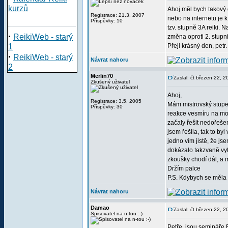
kurzů
Ahoj měl bych takový 
Registrace: 21.3. 2007
nebo na internetu je k
Příspěvky: 10
tzv. stupně 3A reiki. 
·
ReikiWeb - starý
změna oproti 2. stupn
1
Přeji krásný den, petr.
·
ReikiWeb - starý
Návrat nahoru
2
Merlin70
Zaslal: čt březen 22, 
Zkušený uživatel
Ahoj,
Registrace: 3.5. 2005
Mám mistrovský stupeň
Příspěvky: 30
reakce vesmíru na moj
začaly řešit nedořeše
jsem řešila, tak to by
jedno vím jistě, že js
dokázalo takzvaně vyt
zkoušky chodí dál, a m
Držím palce
P.S. Kdybych se měla z
Návrat nahoru
Damao
Zaslal: čt březen 22, 
Spisovatel na n-tou :-)
Petře, jsou semináře 