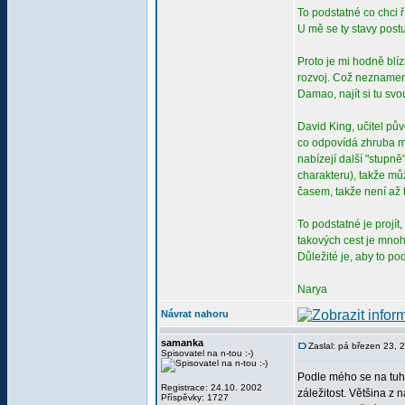
To podstatné co chci ř
U mě se ty stavy postu
Proto je mi hodně blí
rozvoj. Což neznamená
Damao, najít si tu svo
David King, učitel pův
co odpovídá zhruba m
nabízejí další "stupně
charakteru), takže mů
časem, takže není až t
To podstatné je projít
takových cest je mnoho
Důležité je, aby to p
Narya
Návrat nahoru
samanka
Zaslal: pá březen 23,
Spisovatel na n-tou :-)
Podle mého se na tuhl
Registrace: 24.10. 2002
záležitost. Většina z
Příspěvky: 1727