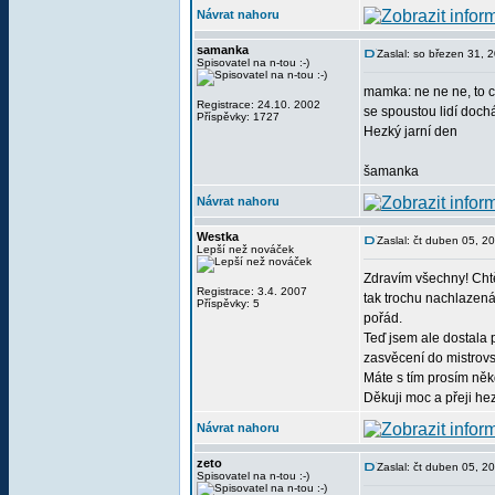
Návrat nahoru
samanka
Zaslal: so březen 31, 
Spisovatel na n-tou :-)
mamka: ne ne ne, to c
Registrace: 24.10. 2002
se spoustou lidí doch
Příspěvky: 1727
Hezký jarní den
šamanka
Návrat nahoru
Westka
Zaslal: čt duben 05, 2
Lepší než nováček
Zdravím všechny! Chtě
Registrace: 3.4. 2007
tak trochu nachlazená
Příspěvky: 5
pořád.
Teď jsem ale dostala 
zasvěcení do mistrovs
Máte s tím prosím něk
Děkuji moc a přeji he
Návrat nahoru
zeto
Zaslal: čt duben 05, 2
Spisovatel na n-tou :-)