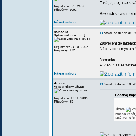
Také je jaro, a celkov
Registrace: 3.5. 2002
Příspěvky: 1061
Btw. čistí se vše reiki ne
Návrat nahoru
samanka
Zaslal: po duben 09, 
Spisovatel na n-tou :-)
Zasvěcení do jakéhokol
Registrace: 24.10. 2002
Něco v tom smyslu hlá
Příspěvky: 1727
šamanka
PS: souhlas se zetík
Návrat nahoru
Ameria
Zaslal: út duben 10, 
Velmi zkušený uživatel
Bootlog naps
Registrace: 18.11. 2005
Příspěvky: 85
Jízlivá
musela vzdát,
takže ve stře
Abych se