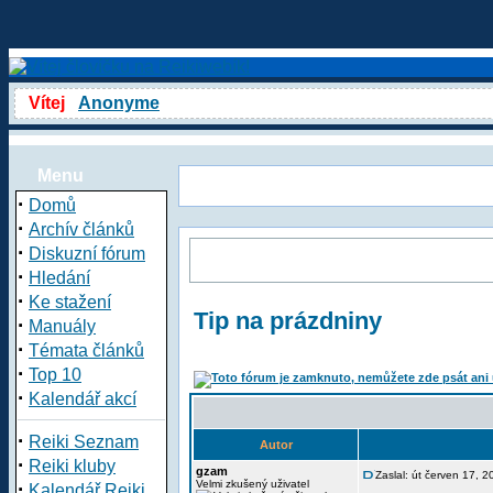
Vítej
Anonyme
Menu
·
Domů
·
Archív článků
·
Diskuzní fórum
·
Hledání
·
Ke stažení
Tip na prázdniny
·
Manuály
·
Témata článků
·
Top 10
·
Kalendář akcí
·
Reiki Seznam
Autor
·
Reiki kluby
gzam
Zaslal: út červen 17, 
·
Velmi zkušený uživatel
Kalendář Reiki