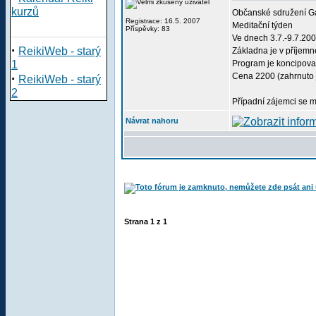
kurzů
Občanské sdružení Ga
Registrace: 16.5. 2007
Meditační týden
Příspěvky: 83
Ve dnech 3.7.-9.7.20
·
ReikiWeb - starý
Základna je v příjemn
1
Program je koncipovan
·
Cena 2200 (zahrnuto j
ReikiWeb - starý
2
Případní zájemci se m
Návrat nahoru
Strana
1
z
1