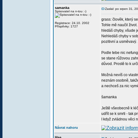
samanka
Zaslal: po srpen 31, 2
Spisovatel na n-tou :-)
grass: člověk, který s
Registrace: 24.10. 2002
Tohle mě naučil život
Příspěvky: 1727
hledáš chyby, všude j
Nehledáš chyby v sobě,
pozitivní a usměvavý. 
Podle tebe nic nefung
se stane růžovou zahr
důvod. Prostě to k urč
Možná nevíš co vlastn
neznám osobně, takže 
a nechceš za nic vyměn
šamanka
Ještě všeobecně k léče
udřít se k smrti - tak
I když zvládnou věci 
Návrat nahoru
lilaa