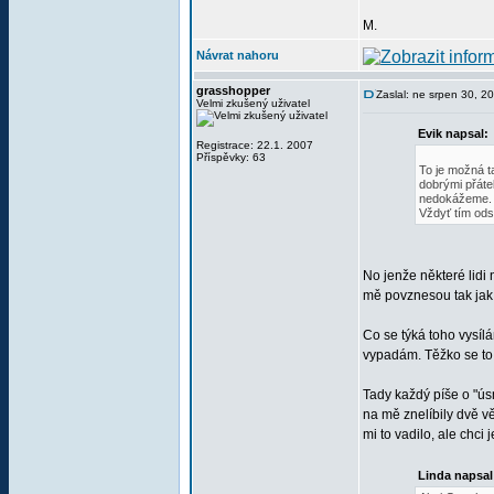
M.
Návrat nahoru
grasshopper
Zaslal: ne srpen 30, 2
Velmi zkušený uživatel
Evik napsal:
Registrace: 22.1. 2007
Příspěvky: 63
To je možná t
dobrými přáte
nedokážeme. C
Vždyť tím ods
No jenže některé lidi 
mě povznesou tak jak
Co se týká toho vysílá
vypadám. Těžko se to 
Tady každý píše o "ús
na mě znelíbily dvě vě
mi to vadilo, ale chci
Linda napsal