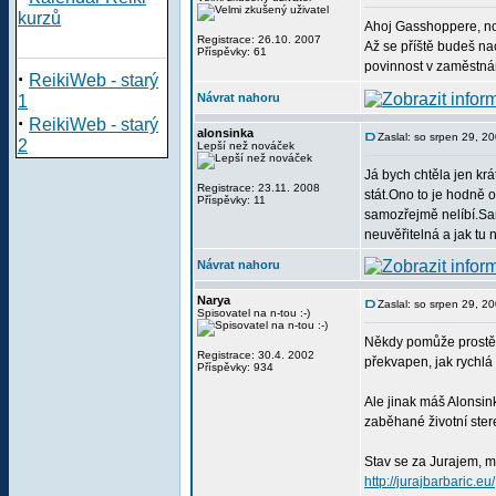
kurzů
Ahoj Gasshoppere, no 
Registrace: 26.10. 2007
Až se příště budeš nac
Příspěvky: 61
povinnost v zaměstnání
·
ReikiWeb - starý
Návrat nahoru
1
·
ReikiWeb - starý
alonsinka
Zaslal: so srpen 29, 2
2
Lepší než nováček
Já bych chtěla jen kr
Registrace: 23.11. 2008
stát.Ono to je hodně o
Příspěvky: 11
samozřejmě nelíbí.Sam
neuvěřitelná a jak tu 
Návrat nahoru
Narya
Zaslal: so srpen 29, 2
Spisovatel na n-tou :-)
Někdy pomůže prostě z
Registrace: 30.4. 2002
překvapen, jak rychlá 
Příspěvky: 934
Ale jinak máš Alonsin
zaběhané životní stere
Stav se za Jurajem, m
http://jurajbarbaric.eu/