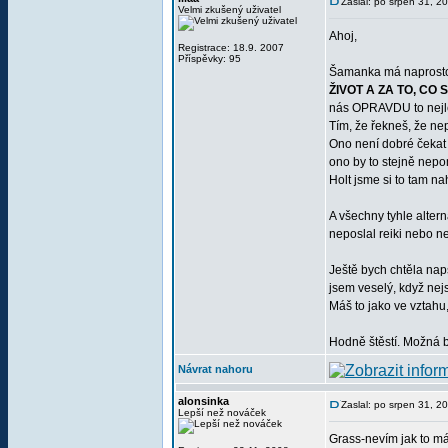
Zaslal: po srpen 31, 2
Velmi zkušený uživatel
Ahoj,
Registrace: 18.9. 2007
Příspěvky: 95
Šamanka má naprostou p
ŽIVOT A ZA TO, CO S
nás OPRAVDU to nejl
Tím, že řekneš, že ne
Ono není dobré čekat 
ono by to stejně nepo
Holt jsme si to tam 
A všechny tyhle altern
neposlal reiki nebo n
Ještě bych chtěla napsa
jsem veselý, když nej
Máš to jako ve vztahu,
Hodně štěstí. Možná by
Návrat nahoru
alonsinka
Zaslal: po srpen 31, 2
Lepší než nováček
Grass-nevím jak to má