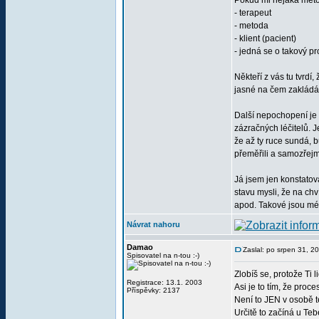
Pokud mi nějaká meto
- terapeut
- metoda
- klient (pacient)
- jedná se o takový p
Někteří z vás tu tvrdí
jasné na čem zakládá
Další nepochopení je t
zázračných léčitelů. J
že až ty ruce sundá, 
přeměřili a samozřejm
Já jsem jen konstatov
stavu mysli, že na chv
apod. Takové jsou mé 
Návrat nahoru
Damao
Zaslal: po srpen 31, 2
Spisovatel na n-tou :-)
Zlobíš se, protože Ti 
Registrace: 13.1. 2003
Asi je to tím, že proce
Příspěvky: 2137
Není to JEN v osobě te
Určitě to začíná u Teb