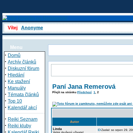
Vítej
Anonyme
Menu
·
Domů
·
Archív článků
·
Diskuzní fórum
·
Hledání
·
Ke stažení
Paní Jana Remerová
·
Manuály
Přejít na stránku
Předchozí
1
,
2
·
Témata článků
·
Top 10
·
Kalendář akcí
·
Reiki Seznam
Autor
·
Reiki kluby
Linda
Zaslal: so srpen 29, 2
·
Kalendář Reiki
Velmi zkušený uživatel