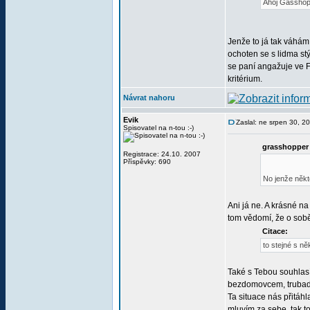
Ahoj Gasshopp
Jenže to já tak váhám 
ochoten se s lidma st
se paní angažuje ve F
kritérium.
Návrat nahoru
Evik
Zaslal: ne srpen 30, 2
Spisovatel na n-tou :-)
grasshopper 
Registrace: 24.10. 2007
Příspěvky: 690
No jenže někt
Ani já ne. A krásné na
tom vědomí, že o sobě 
Citace:
to stejné s ně
Také s Tebou souhlasí
bezdomovcem, trubadů
Ta situace nás přitáhl
mluvím za sebe, tak t