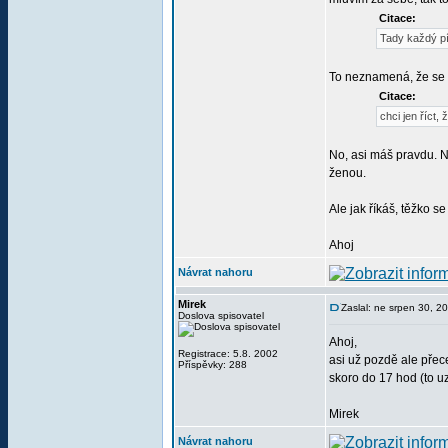
Citace:
Tady každý pí
To neznamená, že se 
Citace:
chci jen říct,
No, asi máš pravdu. N
ženou.
Ale jak říkáš, těžko s
Ahoj
Návrat nahoru
Mirek
Zaslal: ne srpen 30, 2
Doslova spisovatel
Ahoj,
Registrace: 5.8. 2002
asi už pozdě ale pře
Příspěvky: 288
skoro do 17 hod (to uz
Mirek
Návrat nahoru