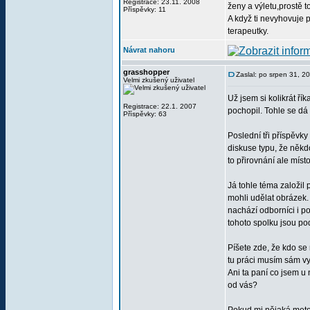
Registrace: 23.11. 2008
ženy a výletu,prostě t
Příspěvky: 11
A když ti nevyhovuje 
terapeutky.
Návrat nahoru
grasshopper
Zaslal: po srpen 31, 2
Velmi zkušený uživatel
Už jsem si kolikrát ří
Registrace: 22.1. 2007
pochopil. Tohle se dá 
Příspěvky: 63
Poslední tři příspěvk
diskuse typu, že někd
to přirovnání ale míst
Já tohle téma založil 
mohli udělat obrázek.
nachází odborníci i p
tohoto spolku jsou po
Píšete zde, že kdo se 
tu práci musím sám v
Ani ta paní co jsem u
od vás?