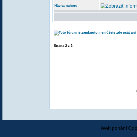
Návrat nahoru
Strana
2
z
2
Web pohání Cop