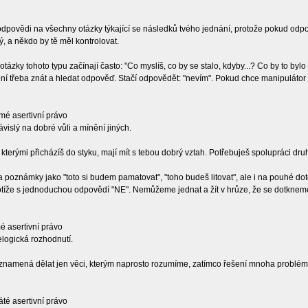
odpovědi na všechny otázky týkající se následků tvého jednání, protože pokud odpov
 a někdo by tě měl kontrolovat.
otázky tohoto typu začínají často: "Co myslíš, co by se stalo, kdyby...? Co by to bylo z
ní třeba znát a hledat odpověď. Stačí odpovědět: "nevím". Pokud chce manipulátor
dmé asertivní právo
vislý na dobré vůli a mínění jiných.
s kterými přicházíš do styku, mají mít s tebou dobrý vztah. Potřebuješ spolupráci druhý
na poznámky jako "toto si budem pamatovat", "toho budeš litovat", ale i na pouhé d
 potíže s jednoduchou odpovědí "NE". Nemůžeme jednat a žít v hrůze, že se dotknem
é asertivní právo
elogická rozhodnutí.
 znamená dělat jen věci, kterým naprosto rozumíme, zatímco řešení mnoha problém
áté asertivní právo