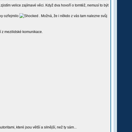
istím velice zajímavé věci. Když dva hovoří o tomtéž, nemusí to být
zky ozřejmilo
. Možná, že i někdo z vás tam nalezne svůj
ní z mezilidské komunikace.
itami, které jsou větší a silnější, než ty sám...