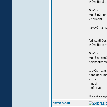
Právo říct já 
Pověra
Musíš být senz
v harmonii.
Takové manipu
[editovat] Des
Právo říct je m
Pověra
Musíš se snaži
poviností ten
Člověk má ase
nepodlehli man
· chci
· musím
· měl bych
Hlavně katego
Návrat nahoru