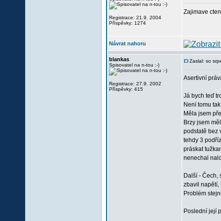
Zajimave cte
Registrace: 21.9. 2004
Příspěvky: 1274
Návrat nahoru
blankas
Zaslal: so sr
Spisovatel na n-tou :-)
Asertivní práva
Registrace: 27.9. 2002
Příspěvky: 415
Já bych teď t
Není tomu tak
Měla jsem pře
Brzy jsem měla
podstatě bez 
tehdy 3 podří
práskat tužka
nenechal nalo
Další - Čech, 
zbavil napětí
Problém stejně
Poslední její 