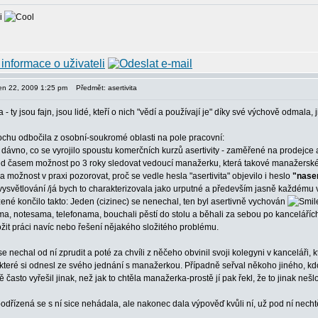
ni
pen 22, 2009 1:25 pm
Předmět: asertivita
 - ty jsou fajn, jsou lidé, kteří o nich "vědí a používají je" díky své výchově odmala, ji
rochu odbočila z osobní-soukromé oblasti na pole pracovní:
 dávno, co se vyrojilo spoustu komerčních kurzů asertivity - zaměřené na prodejce
d časem možnost po 3 roky sledovat vedoucí manažerku, která takové manažerské k
 možnost v praxi pozorovat, proč se vedle hesla "asertivita" objevilo i heslo
"naser
vysvětlování /já bych to charakterizovala jako urputné a především jasně každému 
zené končilo takto: Jeden (cizinec) se nenechal, ten byl asertivně vychován
ma, notesama, telefonama, bouchali pěstí do stolu a běhali za sebou po kancelářích
žit práci navíc nebo řešení nějakého složitého problému.
se nechal od ní zprudit a poté za chvíli z něčeho obvinil svoji kolegyni v kanceláři, 
, které si odnesl ze svého jednání s manažerkou. Případně seřval někoho jiného, k
 často vyřešil jinak, než jak to chtěla manažerka-prostě jí pak řekl, že to jinak neš
podřízená se s ní sice nehádala, ale nakonec dala výpověď kvůli ní, už pod ní necht