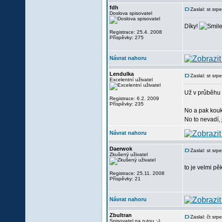
fdh
Zaslal: st sr
Doslova spisovatel
Díky!
Registrace: 25.4. 2008
Příspěvky: 275
Návrat nahoru
Lendulka
Zaslal: st sr
Excelentní uživatel
Už v průběhu č
Registrace: 6.2. 2009
Příspěvky: 235
No a pak koukn
No to nevadí, já 
Návrat nahoru
Daerwok
Zaslal: st sr
Zkušený uživatel
to je velmi p
Registrace: 25.11. 2008
Příspěvky: 21
Návrat nahoru
Zbultran
Zaslal: čt sr
Spisovatel na n-tou :-)