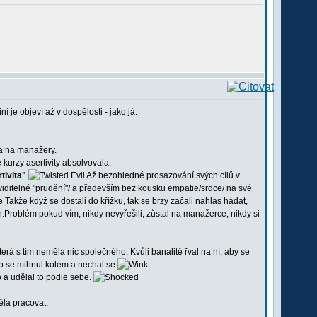
ní je objeví až v dospělosti - jako já.
 a na manažery.
urzy asertivity absolvovala.
tivita"
Až bezohledné prosazování svých cílů v
viditelné "prudění"/ a především bez kousku empatie/srdce/ na své
Takže když se dostali do křížku, tak se brzy začali nahlas hádat,
.Problém pokud vím, nikdy nevyřešili, zůstal na manažerce, nikdy si
která s tím neměla nic společného. Kvůli banalitě řval na ní, aby se
do se mihnul kolem a nechal se
.
lo a udělal to podle sebe.
ěla pracovat.