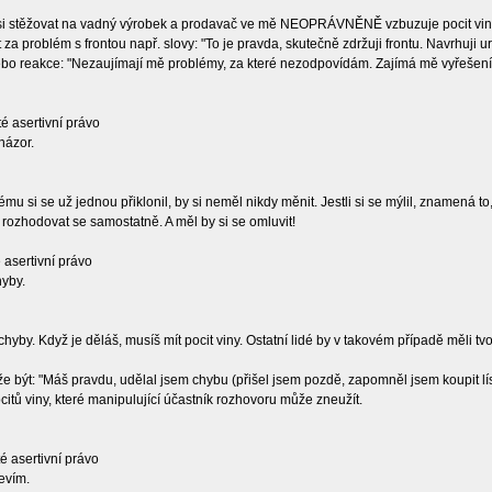
 si stěžovat na vadný výrobek a prodavač ve mě NEOPRÁVNĚNĚ vzbuzuje pocit viny a
za problém s frontou např. slovy: "To je pravda, skutečně zdržuji frontu. Navrhuji 
nebo reakce: "Nezaujímají mě problémy, za které nezodpovídám. Zajímá mě vyřešení
té asertivní právo
názor.
ému si se už jednou přiklonil, by si neměl nikdy měnit. Jestli si se mýlil, znamená t
 rozhodovat se samostatně. A měl by si se omluvit!
é asertivní právo
hyby.
hyby. Když je děláš, musíš mít pocit viny. Ostatní lidé by v takovém případě měli tv
 být: "Máš pravdu, udělal jsem chybu (přišel jsem pozdě, zapomněl jsem koupit líst
itů viny, které manipulující účastník rozhovoru může zneužít.
té asertivní právo
nevím.