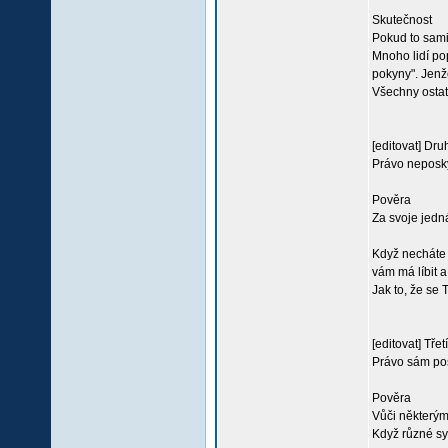
Skutečnost
Pokud to sam
Mnoho lidí pop
pokyny". Jenže
Všechny ostat
[editovat] Dru
Právo neposky
Pověra
Za svoje jedn
Když necháte 
vám má líbit a
Jak to, že se 
[editovat] Třet
Právo sám pos
Pověra
Vůči některým
Když různé sys