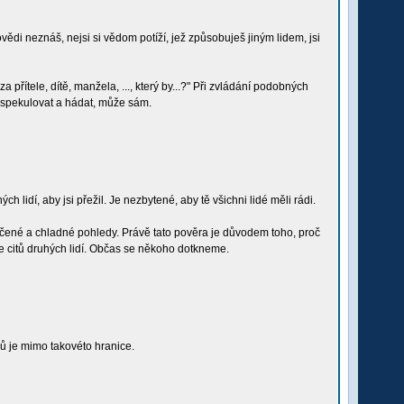
ědi neznáš, nejsi si vědom potíží, jež způsobuješ jiným lidem, jsi
a přítele, dítě, manžela, ..., který by...?" Při zvládání podobných
 spekulovat a hádat, může sám.
ch lidí, aby jsi přežil. Je nezbytené, aby tě všichni lidé měli rádi.
otčené a chladné pohledy. Právě tato pověra je důvodem toho, proč
e citů druhých lidí. Občas se někoho dotkneme.
ů je mimo takovéto hranice.