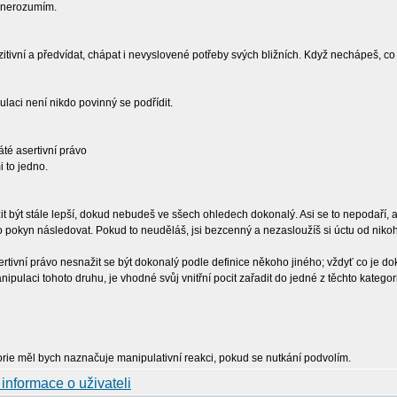
ti nerozumím.
itivní a předvídat, chápat i nevyslovené potřeby svých bližních. Když nechápeš, co dr
laci není nikdo povinný se podřídit.
áté asertivní právo
i to jedno.
t být stále lepší, dokud nebudeš ve sšech ohledech dokonalý. Asi se to nepodaří, ale
to pokyn následovat. Pokud to neuděláš, jsi bezcenný a nezasloužíš si úctu od niko
rtivní právo nesnažit se být dokonalý podle definice někoho jiného; vždyť co je 
ipulaci tohoto druhu, je vhodné svůj vnitřní pocit zařadit do jedné z těchto kategori
rie měl bych naznačuje manipulativní reakci, pokud se nutkání podvolím.