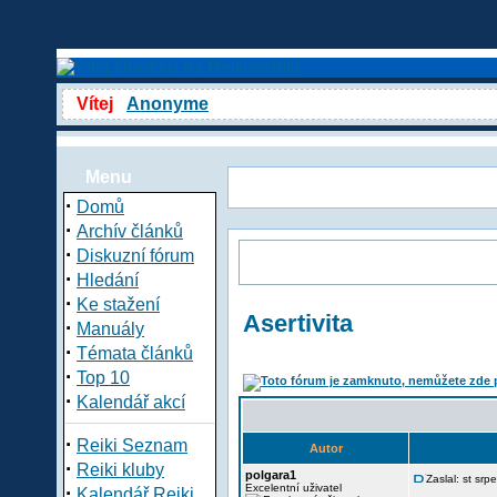
Vítej
Anonyme
Menu
·
Domů
·
Archív článků
·
Diskuzní fórum
·
Hledání
·
Ke stažení
Asertivita
·
Manuály
·
Témata článků
·
Top 10
·
Kalendář akcí
·
Reiki Seznam
Autor
·
Reiki kluby
polgara1
Zaslal: st sr
·
Excelentní uživatel
Kalendář Reiki