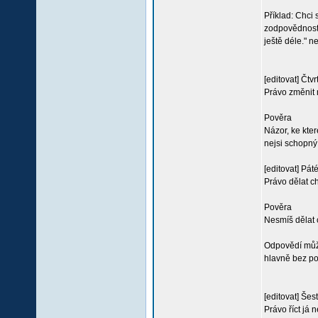
Příklad: Chci
zodpovědnost 
ještě déle." 
[editovat] Čtvr
Právo změnit 
Pověra
Názor, ke kter
nejsi schopný
[editovat] Pát
Právo dělat c
Pověra
Nesmíš dělat c
Odpovědí může
hlavně bez poc
[editovat] Šes
Právo říct já 