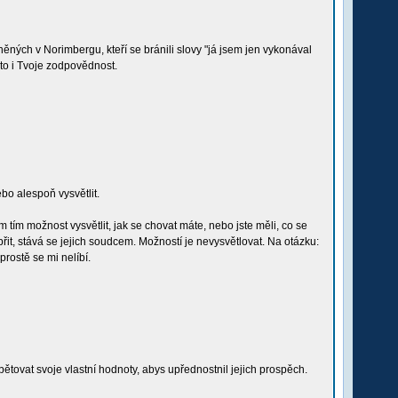
ěných v Norimbergu, kteří se bránili slovy "já jsem jen vykonával
 to i Tvoje zodpovědnost.
bo alespoň vysvětlit.
m možnost vysvětlit, jak se chovat máte, nebo jste měli, co se
řit, stává se jejich soudcem. Možností je nevysvětlovat. Na otázku:
prostě se mi nelíbí.
ětovat svoje vlastní hodnoty, abys upřednostnil jejich prospěch.