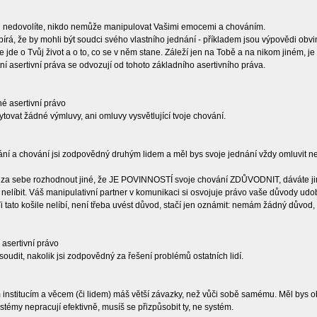
i nedovolíte, nikdo nemůže manipulovat Vašimi emocemi a chováním.
írá, že by mohli být soudci svého vlastního jednání - příkladem jsou výpovědi obvin
 jde o Tvůj život a o to, co se v něm stane. Záleží jen na Tobě a na nikom jiném, je
ní asertivní práva se odvozují od tohoto základního asertivního práva.
hé asertivní právo
tovat žádné výmluvy, ani omluvy vysvětlující tvoje chování.
ání a chování jsi zodpovědný druhým lidem a měl bys svoje jednání vždy omluvit ne
za sebe rozhodnout jiné, že JE POVINNOSTÍ svoje chování ZDŮVODNIT, dáváte jim tí
 nelíbit. Váš manipulativní partner v komunikaci si osvojuje právo vaše důvody udob
Ti tato košile nelíbí, není třeba uvést důvod, stačí jen oznámit: nemám žádný důvod, 
í asertivní právo
oudit, nakolik jsi zodpovědný za řešení problémů ostatních lidí.
 institucím a věcem (či lidem) máš větší závazky, než vůči sobě samému. Měl bys ob
témy nepracují efektivně, musíš se přizpůsobit ty, ne systém.