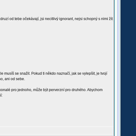
uzí od tebe očekávají, jsi necitlivý ignorant, nejsi schopný s nimi žít
 musíš se snažit. Pokud ti někdo naznačí, jak se vylepšit, je tvojí
ho, ani od sebe.
dokonalé pro jednoho, může být perverzní pro druhého. Abychom
í: