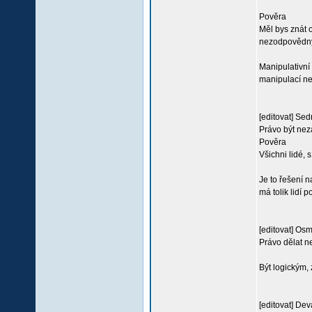
Pověra
Měl bys znát 
nezodpovědný,
Manipulativní 
manipulací ne
[editovat] Se
Právo být nezá
Pověra
Všichni lidé, 
Je to řešení 
má tolik lidí
[editovat] Osm
Právo dělat n
Být logickým,
[editovat] Dev