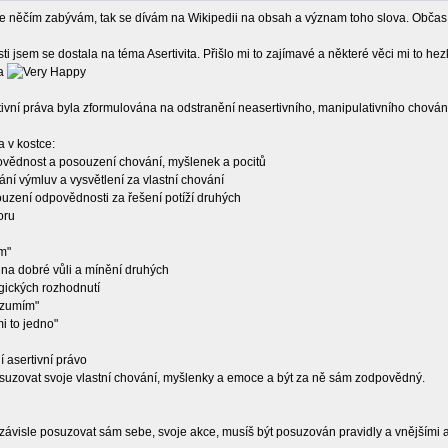
e něčím zabývám, tak se dívám na Wikipedii na obsah a význam toho slova. Občas zj
tosti jsem se dostala na téma Asertivita. Přišlo mi to zajímavé a některé věci mi to he
tivní práva byla zformulována na odstranění neasertivního, manipulativního chová
a v kostce:
povědnost a posouzení chování, myšlenek a pocitů
ání výmluv a vysvětlení za vlastní chování
souzení odpovědnosti za řešení potíží druhých
oru
ím"
t na dobré vůli a mínění druhých
ogických rozhodnutí
rozumím"
mi to jedno"
ní asertivní právo
uzovat svoje vlastní chování, myšlenky a emoce a být za ně sám zodpovědný.
visle posuzovat sám sebe, svoje akce, musíš být posuzován pravidly a vnějšími autor