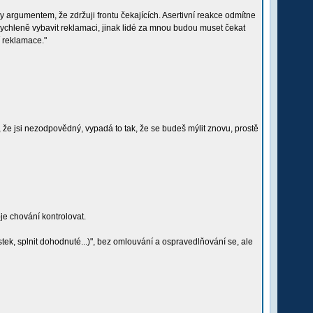
rgumentem, že zdržuji frontu čekajících. Asertivní reakce odmítne
urychleně vybavit reklamaci, jinak lidé za mnou budou muset čekat
 reklamace."
o, že jsi nezodpovědný, vypadá to tak, že se budeš mýlit znovu, prostě
oje chování kontrolovat.
ek, splnit dohodnuté...)", bez omlouvání a ospravedlňování se, ale