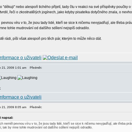
o "děkuji" nebo alespoň tichého přijetí, tady čtu v reakci na své příspěvky poučky
vrdil, řeči o zkostnatělých jogínech, jako kdyby pisatelka dotyčného znala, o nevh
evnou víru v to, že jsou tady lidé, kteří se sice k ničemu nevyjadřují, ale třeba 
mne tohle mudrování od dalšího sdílení nejspíš odradilo.
istě rádi, píši však alespoň pro těch pár, kterým to může něco dát.
en 21, 2009 1:01 am
Předmět:
en 21, 2009 8:05 am
Předmět:
 napsal:
h neměl pevnou víru v to, že jsou tady lidé, kteří se sice k ničemu nevyjadřují, ale třeba 
, tak by mne tohle mudrování od dalšího sdílení nejspíš odradilo.