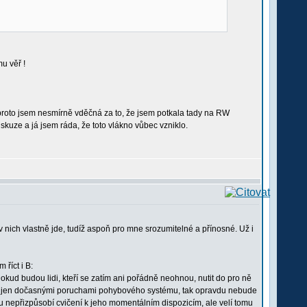
u věř !
roto jsem nesmírně vděčná za to, že jsem potkala tady na RW
diskuze a já jsem ráda, že toto vlákno vůbec vzniklo.
v nich vlastně jde, tudíž aspoň pro mne srozumitelné a přínosné. Už i
 říct i B:
okud budou lidi, kteří se zatím ani pořádně neohnou, nutit do pro ně
stí jen dočasnými poruchami pohybového systému, tak opravdu nebude
u nepřizpůsobí cvičení k jeho momentálním dispozicím, ale velí tomu