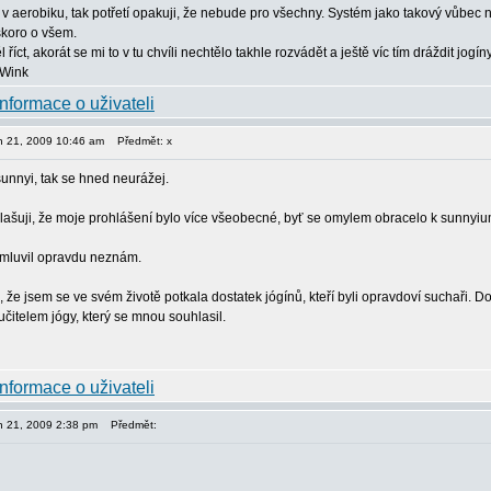
 aerobiku, tak potřetí opakuji, že nebude pro všechny. Systém jako takový vůbec n
skoro o všem.
 říct, akorát se mi to v tu chvíli nechtělo takhle rozvádět a ještě víc tím dráždit jogíny
en 21, 2009 10:46 am
Předmět: x
unnyi, tak se hned neurážej.
lašuji, že moje prohlášení bylo více všeobecné, byť se omylem obracelo k sunnyium
mluvil opravdu neznám.
, že jsem se ve svém životě potkala dostatek jógínů, kteří byli opravdoví suchaři.
čitelem jógy, který se mnou souhlasil.
en 21, 2009 2:38 pm
Předmět: