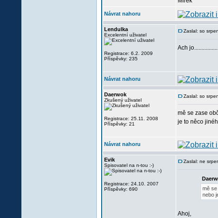
Mirek
Návrat nahoru
Lendulka
Zaslal: so srp
Excelentní uživatel
Ach jo................
Registrace: 6.2. 2009
Příspěvky: 235
Návrat nahoru
Daerwok
Zaslal: so srp
Zkušený uživatel
mě se zase obča
Registrace: 25.11. 2008
je to něco jiné
Příspěvky: 21
Návrat nahoru
Evik
Zaslal: ne srp
Spisovatel na n-tou :-)
Daerw
Registrace: 24.10. 2007
mě se 
Příspěvky: 690
nebo j
Ahoj,