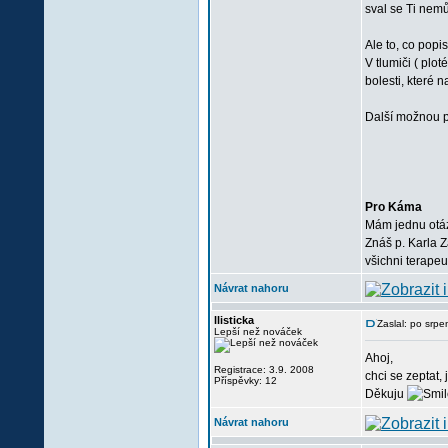
sval se Ti nem
Ale to, co popi
V tlumiči ( plo
bolesti, které 
Další možnou p
Pro Káma
Mám jednu otá
Znáš p. Karla 
všichni terapeu
Návrat nahoru
llisticka
Zaslal: po srp
Lepší než nováček
Ahoj,
Registrace: 3.9. 2008
chci se zeptat,
Příspěvky: 12
Děkuju
Návrat nahoru