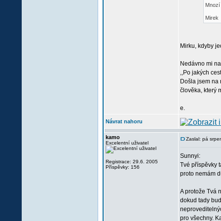
Mnozí 
Mirek
Mirku, kdyby j
Nedávno mi na
,,Po jakých ces
Došla jsem na 
člověka, který 
e.
Návrat nahoru
kamo
Zaslal: pá srp
Excelentní uživatel
Sunnyi:
Registrace: 29.6. 2005
Tvé příspěvky t
Příspěvky: 156
proto nemám dův
A protože Tvá n
dokud tady budo
neproveditelný
pro všechny. K