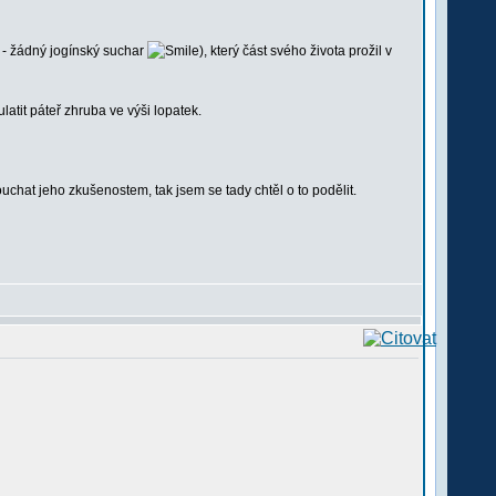
 - žádný jogínský suchar
), který část svého života prožil v
tit páteř zhruba ve výši lopatek.
louchat jeho zkušenostem, tak jsem se tady chtěl o to podělit.