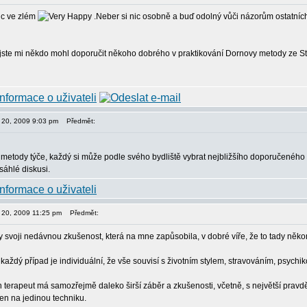
nic ve zlém
.Neber si nic osobně a buď odolný vůči názorům ostatních
jste mi někdo mohl doporučit někoho dobrého v praktikování Dornovy metody ze St
n 20, 2009 9:03 pm
Předmět:
metody týče, každý si může podle svého bydliště vybrat nejbližšího doporučeného
áhlé diskusi.
en 20, 2009 11:25 pm
Předmět:
y svoji nedávnou zkušenost, která na mne zapůsobila, v dobré víře, že to tady ně
 každý případ je individuální, že vše souvisí s životním stylem, stravováním, psychik
 terapeut má samozřejmě daleko širší záběr a zkušenosti, včetně, s největší pravd
en na jedinou techniku.