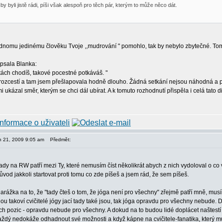
by byli jistě rádi, píši však alespoň pro těch pár, kterým to může něco dát.
ednomu jedinému člověku Tvoje ,,mudrování " pomohlo, tak by nebylo zbytečné. Tom
psala Blanka:
tách chodíš, takové pocestné potkáváš. "
rozcestí a tam jsem přešlapovala hodně dlouho. Žádná setkání nejsou náhodná a p
mi ukázal směr, kterým se chci dál ubírat. A k tomuto rozhodnutí přispěla i celá tato 
en 21, 2009 9:05 am
Předmět:
ady na RW patří mezi Ty, které nemusím číst několikrát abych z nich vydoloval o co 
od jakkoli startovat proti tomu co zde píšeš a jsem rád, že sem píšeš.
arážka na to, že "tady čteš o tom, že jóga není pro všechny" zřejmě patří mně, musím
u takoví cvičitelé jógy jací tady také jsou, tak jóga opravdu pro všechny nebude. D
ch pozic - opravdu nebude pro všechny. A dokud na to budou lidé doplácet našte
aždý nedokáže odhadnout své možnosti a když kápne na cvičitele-fanatika, který m