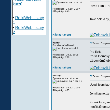
kurzů
Pavle ( fdh ) , 
Registrace: 24.10. 2007
Příspěvky: 690
·
ReikiWeb - starý
Také pokud by 
1
·
ReikiWeb - starý
E.
2
Návrat nahoru
kamo
Zaslal: čt srpe
Excelentní uživatel
Pro Evik:
Registrace: 29.6. 2005
Co se Dornovy 
Příspěvky: 156
už poměrně obs
Návrat nahoru
sunnyi
Zaslal: čt srp
Spisovatel na n-tou :-)
Uvedl jsem tad
Registrace: 15.12. 2004
Příspěvky: 463
Je mi jasné, že
Kromě toho, ten
není jistě omez