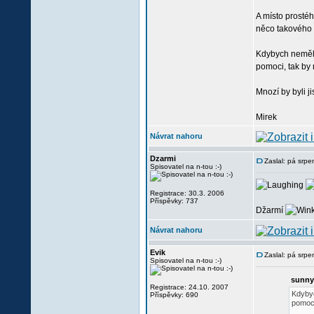
A místo prostéh
něco takového t
Kdybych neměl p
pomoci, tak by 
Mnozí by byli j
Mirek
Návrat nahoru
Dzarmi
Zaslal: pá srp
Spisovatel na n-tou :-)
Registrace: 30.3. 2006
Příspěvky: 737
Džarmí
Návrat nahoru
Evik
Zaslal: pá srp
Spisovatel na n-tou :-)
sunnyi
Registrace: 24.10. 2007
Kdybyc
Příspěvky: 690
pomoci