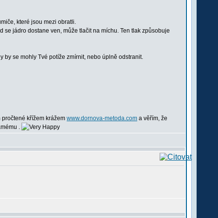
miče, které jsou mezi obratli.
okud se jádro dostane ven, může tlačit na míchu. Ten tlak způsobuje
 by se mohly Tvé potíže zmírnit, nebo úplně odstranit.
m pročtené křížem krážem
www.dornova-metoda.com
a věřím, že
známému .