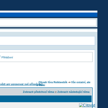
Přihlášení
Obsah fóra Reikiwebík
->
Vše ostatní, ale
o Reiki
Zobrazit předchozí téma
::
Zobrazit následující téma