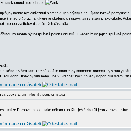
ůže přiskřípnout mezi obratle
.
suješ, by mohlo být vyhřeznutí plotének. Ty plotýnky fungují jako takové pomyslné tlu
ténce ) je jádro ( pružina ), které je obaleno chrupavčitými vrstvami, jako cibule. P
např. mohou vystřelovat do různých částí těla.
říčinou by mohla být nesprávná poloha obratlů . Uvedením do jejich správné polohy
zečku .
Záleského ? Vždyť tam, kde působí, to mám coby kamenem dohodil. Ty stránky má
ti jsou dobří. Jinak by tam nebyli, ne ? S radostí bych ho tedy doporučila svému 
en 24, 2009 7:11 am
Předmět: Dornova metoda
 jestli může Dornova metoda také někomu ublížit - ještě zhoršit jeho zdravotní stav.