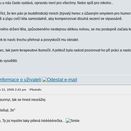
gu u nás často vydává, opravdu není pro všechny. Nebo spíš pro nikoho...
říct, že ten pán je buddhistický mnich (bývalý herec s úžasným smyslem pro humor
 a jógu cvičí léta samostatně, aby kompenzoval dlouhá sezení ve vipassáně.
ného držení těla, způsobeného nestejnou délkou nohou, se mu postupně začala kula
ek to navíc trochu přehnal a povyskočil mu obratel.
nec, tak jsem terapeutovi tlumočil. A jelikož byla radost pozorovat ho při práci a nas
o vysvětlili.
en 21, 2009 2:42 pm
Předmět:
sunnyi, tak se hned neurážej.
lašuji, že"
, Ty jsi myslím taky pěkná hééééérečka...