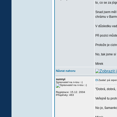
to, co se za jó
Snad jsem měl 
chrámu v Barmě
V důsledku vad
Při pozici můst
Protože je cizi
No, tak jsme si t
Mirek
Návrat nahoru
sunnyi
Zaslal: pá srp
Spisovatel na n-tou :-)
"Dobrá, dobrá, 
Registrace: 15.12. 2004
Příspěvky: 463
Veřejně tu proh
No jo, šamanko