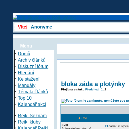
Vítej
Anonyme
Menu
·
Domů
·
Archív článků
·
Diskuzní fórum
·
Hledání
·
Ke stažení
bloka záda a plotýnky
·
Manuály
Přejít na stránku
Předchozí
1
,
2
·
Témata článků
·
Top 10
·
Kalendář akcí
·
Reiki Seznam
Autor
·
Reiki kluby
Evik
Zaslal: čt srpe
·
Kalendář Reiki
Spisovatel na n-tou :-)