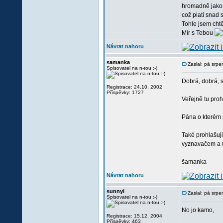
hromadně jako v
což platí snad 
Tohle jsem chtěl
Mír s Tebou
Návrat nahoru
samanka
Zaslal: pá srp
Spisovatel na n-tou :-)
Dobrá, dobrá, s
Registrace: 24.10. 2002
Příspěvky: 1727
Veřejně tu proh
Pána o kterém 
Také prohlašuji
vyznavačem a u
šamanka
Návrat nahoru
sunnyi
Zaslal: pá srp
Spisovatel na n-tou :-)
No jo kamo,
Registrace: 15.12. 2004
Příspěvky: 463