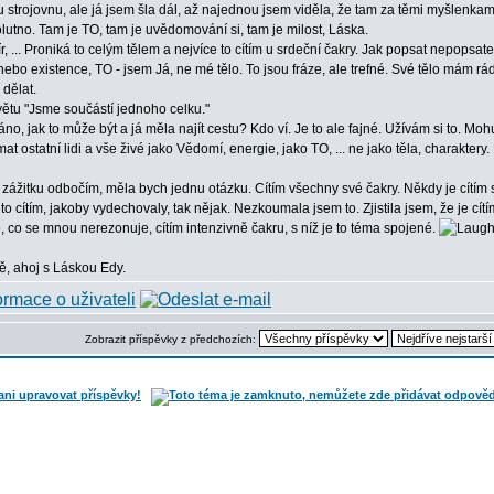
u strojovnu, ale já jsem šla dál, až najednou jsem viděla, že tam za těmi myšlenkamy
utno. Tam je TO, tam je uvědomování si, tam je milost, Láska.
mír, ... Proniká to celým tělem a nejvíce to cítím u srdeční čakry. Jak popsat nepop
ebo existence, TO - jsem Já, ne mé tělo. To jsou fráze, ale trefné. Své tělo mám rád
 dělat.
ětu "Jsme součástí jednoho celku."
o, jak to může být a já měla najít cestu? Kdo ví. Je to ale fajné. Užívám si to. Moh
at ostatní lidi a vše živé jako Vědomí, energie, jako TO, ... ne jako těla, charaktery.
zážitku odbočím, měla bych jednu otázku. Cítím všechny své čakry. Někdy je cítím sa
to cítím, jakoby vydechovaly, tak nějak. Nezkoumala jsem to. Zjistila jsem, že je cít
co se mnou nerezonuje, cítím intenzivně čakru, s níž je to téma spojené.
ě, ahoj s Láskou Edy.
Zobrazit příspěvky z předchozích: