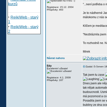
kurzů
"...není potřeba o 
Registrace: 15.12. 2004
Příspěvky: 463
Je to nádherné Jar
·
ReikiWeb - starý
málokomu z nás se 
1
·
Klíčem je meditac
ReikiWeb - starý
2
"Nezbláznila jsem
To rozhodně ne. Na
Mirek
Návrat nahoru
Edy
Zaslal: čt červen 
Excelentní uživatel
Tak jsem tu zase
Registrace: 4.1. 2009
Příspěvky: 167
Dnes jsem ale něj
tak nějak automati
budoucnosti. Usměr
má pozornost a co
Posadila jsem se v
bubliny ze dna oce