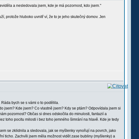
 je neviděla a nesledovala jsem, kde je má pozornost, kdo jsem."
í, protože hluboko uvnitř ví, že to je jeho skutečný domov. Jen
 Ráda bych se s vámi o to podělila.
 Kdo jsem? Kde jsem? Co vlastně jsem? Kdy se ptám? Odpovídala jsem si
 mám pozornost? Občas si dnes odskočila do minulosti, fantazií a
ez toho pocitu milosti i bez toho jemného šimrání na hlavě. Kde je tedy
em se zklidnila a sledovala, jak se myšlenky vynořují na povrch, jako
řní ticho. Zachvíli jsem měla možnost vidět zase bubliny (myšlenky) a