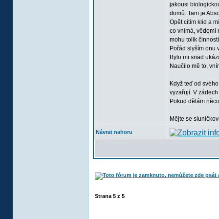
jakousi biologicko
domů. Tam je Absol
Opět cítím klid a 
co vnímá, vědomí n
mohu tolik činností
Pořád slyším onu v
Bylo mi snad ukázán
Naučilo mě to, vním
Když teď od svého 
vyzařují. V zádech 
Pokud dělám něco, 
Mějte se sluníčkov
Návrat nahoru
Strana
5
z
5