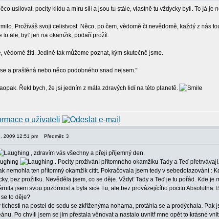
něco usilovat, pocity klidu a míru sílí a jsou tu stále, vlastně tu vždycky byli. To já
milo. Prožíváš svoji celistvost. Něco, po čem, vědomě či nevědomě, každý z nás touž
to ale, byť jen na okamžik, podaří prožít.
e, vědomé žití. Jedině tak můžeme poznat, kým skutečně jsme.
 se a praštěná nebo něco podobného snad nejsem."
opak. Řekl bych, že jsi jedním z mála zdravých lidí na této planetě.
18, 2009 12:51 pm
Předmět: 3
, zdravím vás všechny a přeji příjemný den.
. Pocity prožívání přítomného okamžiku Tady a Teď přetrvávají.
ak nemohla ten přítomný okamžik cítit. Pokračovala jsem tedy v sebedotazování :
cky, bez prožitku. Nevěděla jsem, co se děje. Vždyť Tady a Teď je tu pořád. Kde je
nila jsem svou pozornost a byla sice Tu, ale bez provázejícího pocitu Absolutna. B
 se to děje?
 tichosti na postel do sedu se zkříženýma nohama, protáhla se a prodýchala. Pak js
ánu. Po chvíli jsem se jim přestala věnovat a nastalo uvnitř mne opět to krásné vnit