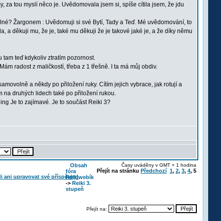
, za tou myslí něco je. Uvědomovala jsem si, spíše cítila jsem, že jdu
satelné? Žargonem : Uvědomuji si své Bytí, Tady a Teď. Mé uvědomování, to
a, a děkuji mu, že je, také mu děkuji že je takové jaké je, a že díky němu
u tam teď kdykoliv ztratím pozornost.
 Mám radost z maličkostí, třeba z 1 třešně. I ta má můj obdiv.
movolně a někdy po přiložení ruky. Cítím jejich vybrace, jak rotují a
ím na druhých lidech také po přiložení rukou.
Je to zajímavé. Je to součást Reiki 3?
Obsah
Časy uváděny v GMT + 1 hodina
Přejít na stránku
Předchozí
1
,
2
,
3
,
4
,
5
fóra
Reikiwebík
->
Reiki 3.
stupeň
Přejít na: