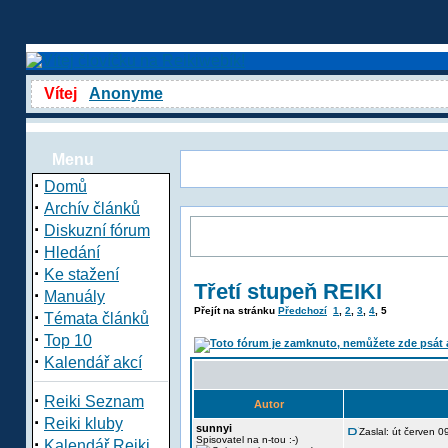
Vítej
Anonyme
Menu
·
Domů
·
Archív článků
·
Diskuzní fórum
·
Hledání
·
Ke stažení
Třetí stupeň REIKI
·
Manuály
Přejít na stránku
Předchozí
1
,
2
,
3
,
4
,
5
·
Témata článků
·
Top 10
·
Kalendář akcí
·
Reiki Seznam
Autor
·
Reiki kluby
sunnyi
Zaslal: út červen 
·
Spisovatel na n-tou :-)
Kalendář Reiki