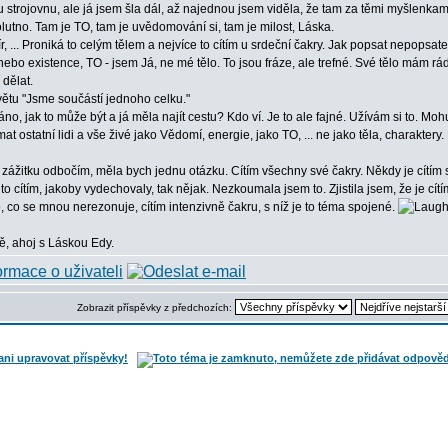
u strojovnu, ale já jsem šla dál, až najednou jsem viděla, že tam za těmi myšlenkamy
utno. Tam je TO, tam je uvědomování si, tam je milost, Láska.
mír, ... Proniká to celým tělem a nejvíce to cítím u srdeční čakry. Jak popsat nepop
ebo existence, TO - jsem Já, ne mé tělo. To jsou fráze, ale trefné. Své tělo mám rád
 dělat.
ětu "Jsme součástí jednoho celku."
o, jak to může být a já měla najít cestu? Kdo ví. Je to ale fajné. Užívám si to. Moh
at ostatní lidi a vše živé jako Vědomí, energie, jako TO, ... ne jako těla, charaktery.
zážitku odbočím, měla bych jednu otázku. Cítím všechny své čakry. Někdy je cítím sa
to cítím, jakoby vydechovaly, tak nějak. Nezkoumala jsem to. Zjistila jsem, že je cít
co se mnou nerezonuje, cítím intenzivně čakru, s níž je to téma spojené.
ě, ahoj s Láskou Edy.
Zobrazit příspěvky z předchozích: