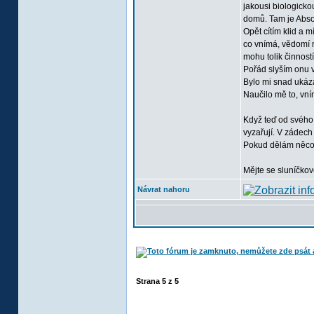
jakousi biologicko
domů. Tam je Absol
Opět cítím klid a 
co vnímá, vědomí n
mohu tolik činností
Pořád slyším onu v
Bylo mi snad ukázán
Naučilo mě to, vním
Když teď od svého 
vyzařují. V zádech 
Pokud dělám něco, 
Mějte se sluníčkov
Návrat nahoru
Strana
5
z
5