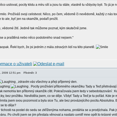
něco usilovat, pocity klidu a míru sílí a jsou tu stále, vlastně tu vždycky byli. To já
milo. Prožíváš svoji celistvost. Něco, po čem, vědomě či nevědomě, každý z nás touž
to ale, byť jen na okamžik, podaří prožít.
e, vědomé žití. Jedině tak můžeme poznat, kým skutečně jsme.
 se a praštěná nebo něco podobného snad nejsem."
opak. Řekl bych, že jsi jedním z mála zdravých lidí na této planetě.
18, 2009 12:51 pm
Předmět: 3
, zdravím vás všechny a přeji příjemný den.
. Pocity prožívání přítomného okamžiku Tady a Teď přetrvávají.
ak nemohla ten přítomný okamžik cítit. Pokračovala jsem tedy v sebedotazování :
cky, bez prožitku. Nevěděla jsem, co se děje. Vždyť Tady a Teď je tu pořád. Kde je
nila jsem svou pozornost a byla sice Tu, ale bez provázejícího pocitu Absolutna. B
 se to děje?
 tichosti na postel do sedu se zkříženýma nohama, protáhla se a prodýchala. Pak js
ánu. Po chvíli jsem se jim přestala věnovat a nastalo uvnitř mne opět to krásné vnit