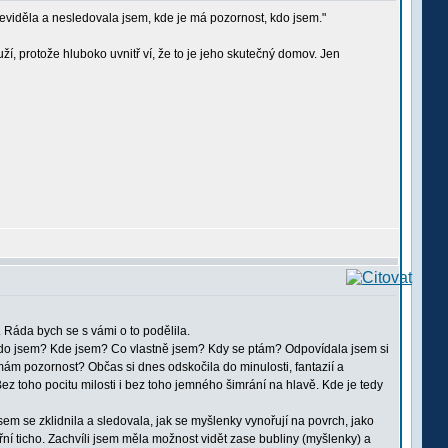
 je neviděla a nesledovala jsem, kde je má pozornost, kdo jsem."
í, protože hluboko uvnitř ví, že to je jeho skutečný domov. Jen
 Ráda bych se s vámi o to podělila.
 Kdo jsem? Kde jsem? Co vlastně jsem? Kdy se ptám? Odpovídala jsem si
 mám pozornost? Občas si dnes odskočila do minulosti, fantazií a
ez toho pocitu milosti i bez toho jemného šimrání na hlavě. Kde je tedy
em se zklidnila a sledovala, jak se myšlenky vynořují na povrch, jako
řní ticho. Zachvíli jsem měla možnost vidět zase bubliny (myšlenky) a