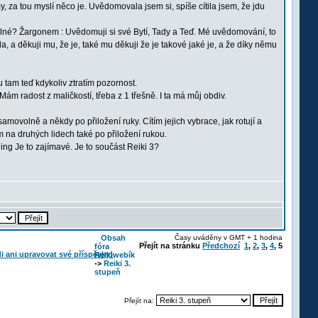
, za tou myslí něco je. Uvědomovala jsem si, spíše cítila jsem, že jdu
satelné? Žargonem : Uvědomuji si své Bytí, Tady a Teď. Mé uvědomování, to
a, a děkuji mu, že je, také mu děkuji že je takové jaké je, a že díky němu
u tam teď kdykoliv ztratím pozornost.
 Mám radost z maličkostí, třeba z 1 třešně. I ta má můj obdiv.
movolně a někdy po přiložení ruky. Cítím jejich vybrace, jak rotují a
ím na druhých lidech také po přiložení rukou.
Je to zajímavé. Je to součást Reiki 3?
Obsah
Časy uváděny v GMT + 1 hodina
Přejít na stránku
Předchozí
1
,
2
,
3
,
4
,
5
fóra
Reikiwebík
->
Reiki 3.
stupeň
Přejít na: