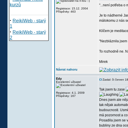
kurzů
"...není potřeba o 
Registrace: 15.12. 2004
Příspěvky: 463
Je to nádherné Jar
·
ReikiWeb - starý
málokomu z nás se 
1
·
Klíčem je meditac
ReikiWeb - starý
2
"Nezbláznila jsem
To rozhodně ne. Na
Mirek
Návrat nahoru
Edy
Zaslal: čt červen 
Excelentní uživatel
Tak jsem tu zase
Registrace: 4.1. 2009
Příspěvky: 167
Dnes jsem ale něj
tak nějak automati
budoucnosti. Usměr
má pozornost a co
Posadila jsem se v
bubliny ze dna oce