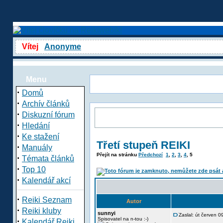
Vítej
Anonyme
Menu
·
Domů
·
Archív článků
·
Diskuzní fórum
·
Hledání
·
Ke stažení
Třetí stupeň REIKI
·
Manuály
Přejít na stránku
Předchozí
1
,
2
,
3
,
4
,
5
·
Témata článků
·
Top 10
·
Kalendář akcí
·
Reiki Seznam
Autor
·
Reiki kluby
sunnyi
Zaslal: út červen 
·
Spisovatel na n-tou :-)
Kalendář Reiki