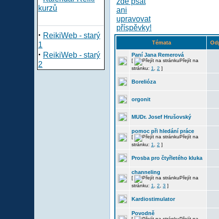
kurzů
·
ReikiWeb - starý
Témata
Od
1
·
ReikiWeb - starý
Paní Jana Remerová
[
Přejít na
2
stránku:
1
,
2
]
Borelióza
orgonit
MUDr. Josef Hrušovský
pomoc při hledání práce
[
Přejít na
stránku:
1
,
2
]
Prosba pro čtyřletého kluka
channeling
[
Přejít na
stránku:
1
,
2
,
3
]
Kardiostimulator
Povodně
[
Přejít na