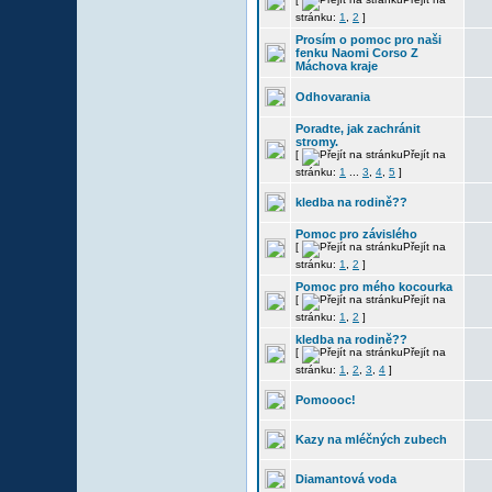
stránku:
1
,
2
]
Prosím o pomoc pro naši
fenku Naomi Corso Z
Máchova kraje
Odhovarania
Poradte, jak zachránit
stromy.
[
Přejít na
stránku:
1
...
3
,
4
,
5
]
kledba na rodině??
Pomoc pro závislého
[
Přejít na
stránku:
1
,
2
]
Pomoc pro mého kocourka
[
Přejít na
stránku:
1
,
2
]
kledba na rodině??
[
Přejít na
stránku:
1
,
2
,
3
,
4
]
Pomoooc!
Kazy na mléčných zubech
Diamantová voda