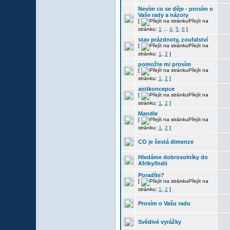
Nevím co se děje - prosím o
Vaše rady a názory
[
Přejít na
stránku:
1
...
4
,
5
,
6
]
stav prázdnoty, zoufalství
[
Přejít na
stránku:
1
,
2
]
pomožte mi prosím
[
Přejít na
stránku:
1
,
2
]
antikoncepce
[
Přejít na
stránku:
1
,
2
]
Mandle
[
Přejít na
stránku:
1
,
2
]
CO je šestá dimenze
Hledáme dobrovolníky do
Afriky/Indii
Poradíte?
[
Přejít na
stránku:
1
,
2
]
Prosím o Vašu radu
Svědivé vyrážky