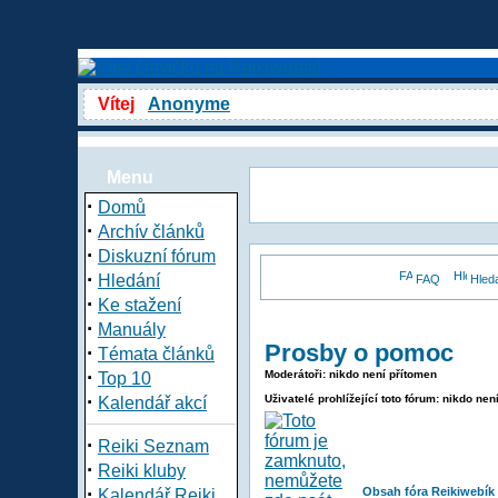
Vítej
Anonyme
Menu
·
Domů
·
Archív článků
·
Diskuzní fórum
·
Hledání
FAQ
Hled
·
Ke stažení
·
Manuály
Prosby o pomoc
·
Témata článků
·
Moderátoři: nikdo není přítomen
Top 10
·
Uživatelé prohlížející toto fórum: nikdo nen
Kalendář akcí
·
Reiki Seznam
·
Reiki kluby
·
Obsah fóra Reikiwebík
Kalendář Reiki