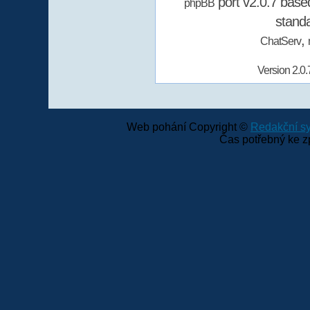
port v2.0.7 bas
phpBB
stand
,
ChatServ
Version 2.0.
Web pohání Copyright ©
Redakční 
Čas potřebný ke z