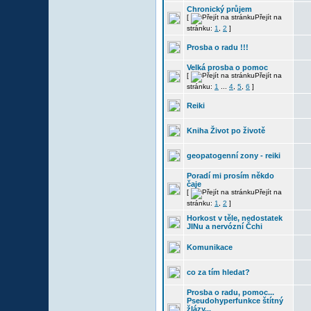
Chronický průjem
[
Přejít na
stránku:
1
,
2
]
Prosba o radu !!!
Velká prosba o pomoc
[
Přejít na
stránku:
1
...
4
,
5
,
6
]
Reiki
Kniha Život po životě
geopatogenní zony - reiki
Poradí mi prosím někdo
čaje
[
Přejít na
stránku:
1
,
2
]
Horkost v těle, nedostatek
JINu a nervózní Čchi
Komunikace
co za tím hledat?
Prosba o radu, pomoc...
Pseudohyperfunkce štítný
žlázy...