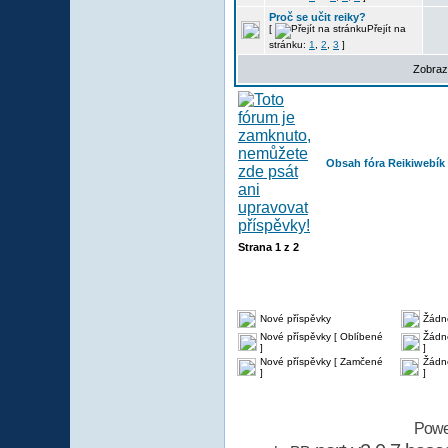
Proč se učit reiky?
[
Přejít na
stránku:
1
,
2
,
3
]
Zobraz
Obsah fóra Reikiwebík
Strana
1
z
2
Nové příspěvky
Žádn
Nové příspěvky [ Oblíbené
Žádné
]
]
Nové příspěvky [ Zamčené
Žádn
]
]
Powe