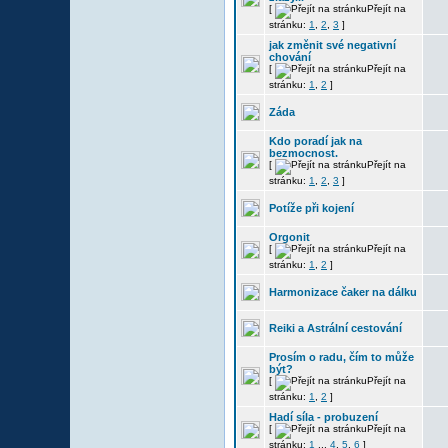
[
Přejít na
stránku:
1
,
2
,
3
]
jak změnit své negativní
chování
[
Přejít na
stránku:
1
,
2
]
Záda
Kdo poradí jak na
bezmocnost.
[
Přejít na
stránku:
1
,
2
,
3
]
Potíže při kojení
Orgonit
[
Přejít na
stránku:
1
,
2
]
Harmonizace čaker na dálku
Reiki a Astrální cestování
Prosím o radu, čím to může
být?
[
Přejít na
stránku:
1
,
2
]
Hadí síla - probuzení
[
Přejít na
stránku:
1
...
4
,
5
,
6
]