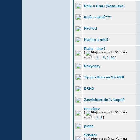
Reiki v Grazi (Rakousko)
Kolín a okolí???
Náchod
Kladno a reiki?
Praha - sraz?
[
Přejít na
stránku:
1
...
8
,
9
,
10
]
Rokycany
Tip pro Brno na 3.5.2008
BRNO
Zasvědcení do 1. stupně
Prostějov
[
Přejít na
stránku:
1
,
2
]
praha
Servitor
[
Přejít na