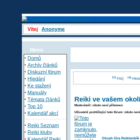
Vítej
Anonyme
Menu
·
Domů
·
Archív článků
·
Diskuzní fórum
·
Hledání
FAQ
Hled
·
Ke stažení
·
Manuály
Reiki ve vašem okol
·
Témata článků
·
Moderátoři: nikdo není přítomen
Top 10
·
Uživatelé prohlížející toto fórum: nikdo nen
Kalendář akcí
·
Reiki Seznam
·
Reiki kluby
·
Obsah fóra Reikiwebík
Kalendář Reiki