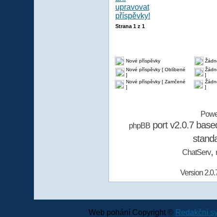
Strana
1
z
1
Nové příspěvky
Žádn
Nové příspěvky [ Oblíbené
Žádné
]
]
Nové příspěvky [ Zamčené
Žádn
]
]
Powe
port v2.0.7 bas
phpBB
stand
,
ChatServ
Version 2.0.
Web pohání Copyright ©
Redakční 