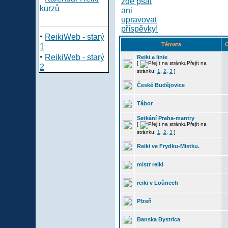
kurzů
·
ReikiWeb - starý
Témata
O
1
·
ReikiWeb - starý
Reiki a linie
[
Přejít na
2
stránku:
1
,
2
,
3
]
České Budějovice
Tábor
Setkání Praha-mantry
[
Přejít na
stránku:
1
,
2
,
3
]
Reiki ve Frydku-Mistku.
mistr reiki
reiki v Loůnech
Plzeň
Banska Bystrica