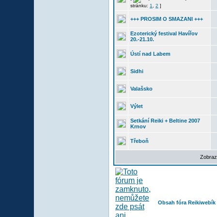
stránku:
1
,
2
]
+++ PROSIM O SMAZANI +++
Ezoterický festival Havířov
20.-21.10.
Ústí nad Labem
Sidhi
Valašsko
Výlet
Setkání Reiki + Beltine 2007
Krnov
Třeboň
Zobraz
Obsah fóra Reikiwebík