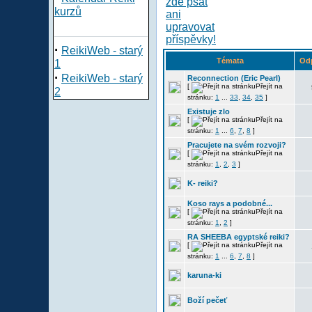
kurzů
·
ReikiWeb - starý
Témata
Od
1
·
ReikiWeb - starý
Reconnection (Eric Pearl)
[
Přejít na
2
stránku:
1
...
33
,
34
,
35
]
Existuje zlo
[
Přejít na
stránku:
1
...
6
,
7
,
8
]
Pracujete na svém rozvoji?
[
Přejít na
stránku:
1
,
2
,
3
]
K- reiki?
Koso rays a podobné...
[
Přejít na
stránku:
1
,
2
]
RA SHEEBA egyptské reiki?
[
Přejít na
stránku:
1
...
6
,
7
,
8
]
karuna-ki
Boží pečeť