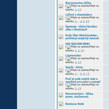
Reconnection léčba
[
Přejít na
stránku:
1
,
2
]
Léčení s shamballou
[
Přejít na
stránku:
1
...
4
,
5
,
6
]
Šambala - léčení Nového
věku v Bratislavě
Kněz řádu Melchizedeka -
potřebuji anglický manuál
ISIS SEICHIM REIKI
[
Přejít na
stránku:
1
,
2
,
3
]
Lightworker
[
Přejít na
stránku:
1
,
2
]
Srazík - dotaz
[
Přejít na
stránku:
1
...
5
,
6
,
7
]
Proč je tolik směrů reiki a
systémů pro práci s energií
[
Přejít na
stránku:
1
,
2
]
Reconnection - léčba,
praxe, zkušenosti.
Reinbow Reiki