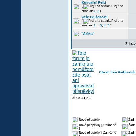
Kundalini Reiki
[
Přejít na
stránku:
1
,
2
]
vaše zkušenosti
[
Přejít na
stránku:
1
...
3
,
4
,
5
]
"Aréna"
Zobraz
Obsah fóra Reikiwebík
Strana
1
z
1
Nové příspěvky
Žádn
Nové příspěvky [ Oblíbené
Žádné
]
]
Nové příspěvky [ Zamčené
Žádn
]
]