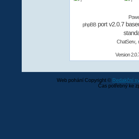
Powe
port v2.0.7 bas
phpBB
stand
,
ChatServ
Version 2.0.
Web pohání Copyright ©
Redakční 
Čas potřebný ke z