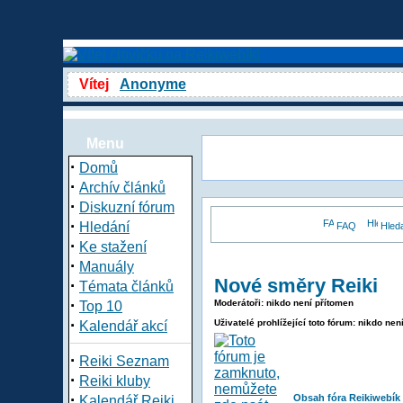
Vítej
Anonyme
Menu
·
Domů
·
Archív článků
·
Diskuzní fórum
·
Hledání
FAQ
Hled
·
Ke stažení
·
Manuály
Nové směry Reiki
·
Témata článků
·
Moderátoři: nikdo není přítomen
Top 10
·
Uživatelé prohlížející toto fórum: nikdo nen
Kalendář akcí
·
Reiki Seznam
·
Reiki kluby
·
Obsah fóra Reikiwebík
Kalendář Reiki