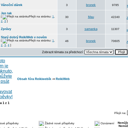
Vánoční dárek
bronek
3
9785
Jen tak
[
Přejít na stránku:
1
,
Mau
30
42240
Z
2
,
3
]
Zprávy
samanka
3
11307
Starý dobrý ReikiWeb v novém
[
Přejít na stránku:
1
,
bronek
46
70605
2
,
3
,
4
]
Zobrazit témata za předchozí:
Obsah fóra Reikiwebík
->
ReikiWeb
na
1
z
1
Přejít na:
Nemůže
ové příspěvky
Žádné nové příspěvky
Oznámení
Nemůž