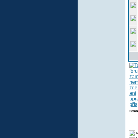
Stra
N