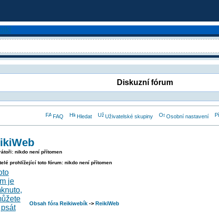
Diskuzní fórum
FAQ
Hledat
Uživatelské skupiny
Osobní nastavení
ikiWeb
átoři: nikdo není přítomen
telé prohlížející toto fórum: nikdo není přítomen
Obsah fóra Reikiwebík
->
ReikiWeb