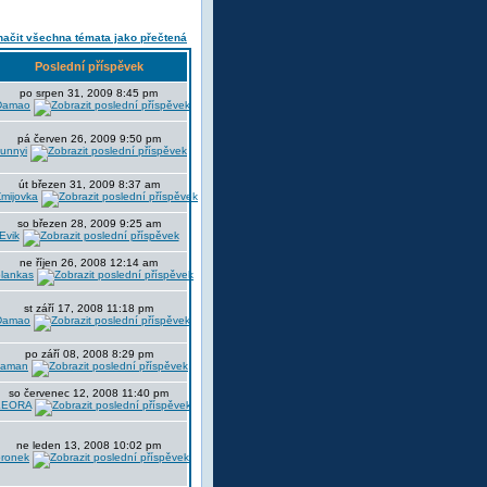
ačit všechna témata jako přečtená
Poslední příspěvek
po srpen 31, 2009 8:45 pm
Damao
pá červen 26, 2009 9:50 pm
unnyi
út březen 31, 2009 8:37 am
mijovka
so březen 28, 2009 9:25 am
Evik
ne říjen 26, 2008 12:14 am
blankas
st září 17, 2008 11:18 pm
Damao
po září 08, 2008 8:29 pm
saman
so červenec 12, 2008 11:40 pm
LEORA
ne leden 13, 2008 10:02 pm
bronek