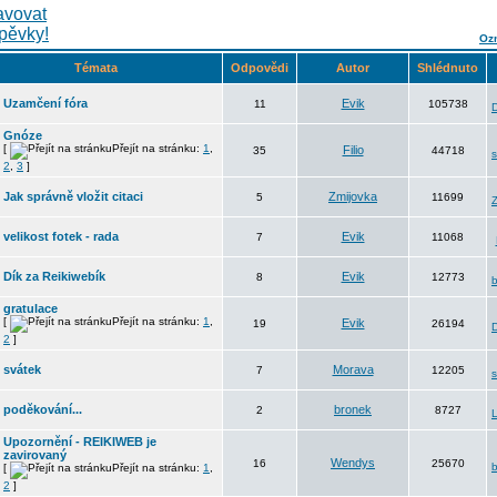
Ozn
Témata
Odpovědi
Autor
Shlédnuto
Uzamčení fóra
Evik
11
105738
Gnóze
[
Přejít na stránku:
1
,
Filio
35
44718
s
2
,
3
]
Jak správně vložit citaci
Zmijovka
5
11699
Z
velikost fotek - rada
Evik
7
11068
Dík za Reikiwebík
Evik
8
12773
gratulace
[
Přejít na stránku:
1
,
Evik
19
26194
2
]
svátek
Morava
7
12205
poděkování...
bronek
2
8727
Upozornění - REIKIWEB je
zavirovaný
Wendys
16
25670
[
Přejít na stránku:
1
,
2
]