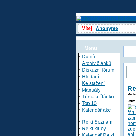
Vítej
Anonyme
Menu
·
Domů
·
Archív článků
·
Diskuzní fórum
·
Hledání
·
Ke stažení
Re
·
Manuály
Moder
·
Témata článků
Uživa
·
Top 10
·
Kalendář akcí
·
Reiki Seznam
·
Reiki kluby
·
Kalendář Reiki