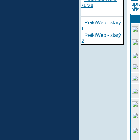
kurzů
·
ReikiWeb - starý
1
·
ReikiWeb - starý
2