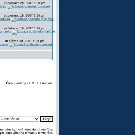
út prosinec 25, 2007 6:20 pm
Mirek
út prosinec 18, 2007 7:50 am
bultran
pá listopad 16, 2007 4:14 pm
samanka
út březen 20, 2007 5:25 pm
Ameria
Časy uváděny v GMT + 1 hodina
te
odesílat nové téma do tohoto fóra.
ete
odpovídat na témata v tomto fóru.