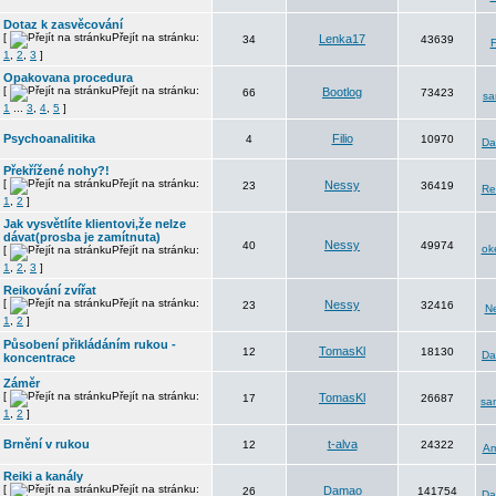
Dotaz k zasvěcování
[
Přejít na stránku:
Lenka17
34
43639
F
1
,
2
,
3
]
Opakovana procedura
[
Přejít na stránku:
Bootlog
66
73423
s
1
...
3
,
4
,
5
]
Psychoanalitika
Filio
4
10970
D
Překřížené nohy?!
[
Přejít na stránku:
Nessy
23
36419
Re
1
,
2
]
Jak vysvětlíte klientovi,že nelze
dávat(prosba je zamítnuta)
Nessy
40
49974
ok
[
Přejít na stránku:
1
,
2
,
3
]
Reikování zvířat
[
Přejít na stránku:
Nessy
23
32416
N
1
,
2
]
Působení přikládáním rukou -
TomasKl
12
18130
D
koncentrace
Záměr
[
Přejít na stránku:
TomasKl
17
26687
sa
1
,
2
]
Brnění v rukou
t-alva
12
24322
Am
Reiki a kanály
[
Přejít na stránku:
Damao
26
141754
D