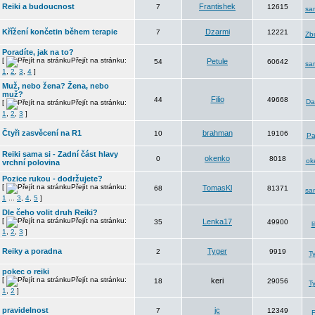
Reiki a budoucnost
Frantishek
7
12615
sa
Křížení končetin během terapie
Dzarmi
7
12221
Zb
Poradíte, jak na to?
[
Přejít na stránku:
Petule
54
60642
sa
1
,
2
,
3
,
4
]
Muž, nebo žena? Žena, nebo
muž?
Filio
44
49668
D
[
Přejít na stránku:
1
,
2
,
3
]
Čtyři zasvěcení na R1
brahman
10
19106
Pa
Reiki sama si - Zadní část hlavy
okenko
0
8018
ok
vrchní polovina
Pozice rukou - dodržujete?
[
Přejít na stránku:
TomasKl
68
81371
sa
1
...
3
,
4
,
5
]
Dle čeho volit druh Reiki?
[
Přejít na stránku:
Lenka17
35
49900
l
1
,
2
,
3
]
Reiky a poradna
Tyger
2
9919
T
pokec o reiki
[
Přejít na stránku:
keri
18
29056
T
1
,
2
]
pravidelnost
jc
7
12349
F