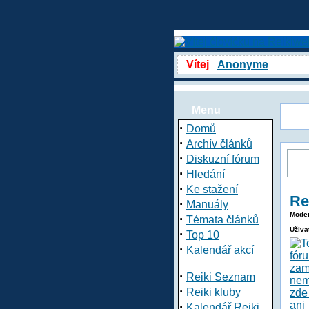
Vítej
Anonyme
Menu
·
Domů
·
Archív článků
·
Diskuzní fórum
·
Hledání
·
Ke stažení
Re
·
Manuály
Moder
·
Témata článků
Uživa
·
Top 10
·
Kalendář akcí
·
Reiki Seznam
·
Reiki kluby
·
Kalendář Reiki