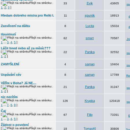
[
Přejít na stránku:
Evik
33
43605
s
1
,
2
,
3
]
Hledam dobreho mistra pro Reiki I.
spuntik
11
18913
Zasvěcení na dálku
Lucita
8
15024
tloustnutí
[
Přejít na stránku:
smart
62
70587
J
1
...
3
,
4
,
5
]
Léčit hned nebo až za měsíc???
[
Přejít na stránku:
Panika
22
32552
s
1
,
2
]
ZAMYŠLENÍ
saman
4
10404
s
Ucpávání cév
saman
8
17789
Re
Věříte v Boha? Já NE....
[
Přejít na stránku:
Panika
21
31247
s
1
,
2
]
nic necítím
[
Přejít na stránku:
Krupka
126
120418
s
1
...
7
,
8
,
9
]
Čaj
[
Přejít na stránku:
Filio
67
73391
E
1
...
3
,
4
,
5
]
Žádost o povolení
[
Přejít na stránku:
TomasKl
19
30806
To