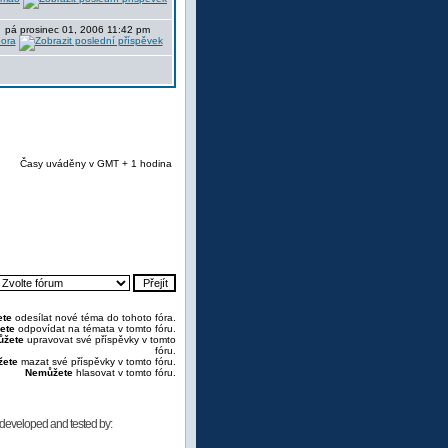
pá prosinec 01, 2006 11:42 pm
oora
Časy uváděny v GMT + 1 hodina
te
odesílat nové téma do tohoto fóra.
ete
odpovídat na témata v tomto fóru.
žete
upravovat své příspěvky v tomto
fóru.
ete
mazat své příspěvky v tomto fóru.
Nemůžete
hlasovat v tomto fóru.
developed and tested by: