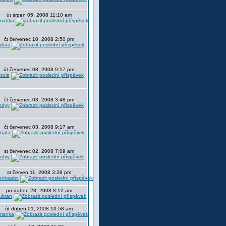
út srpen 05, 2008 11:10 am
manka
čt červenec 10, 2008 2:50 pm
abas
út červenec 08, 2008 9:17 pm
tule
čt červenec 03, 2008 3:48 pm
ndyy
čt červenec 03, 2008 9:17 am
nata
st červenec 02, 2008 7:09 am
ndyy
st červen 11, 2008 3:28 pm
enkaabc
po duben 28, 2008 8:12 am
ultran
út duben 01, 2008 10:58 am
manka