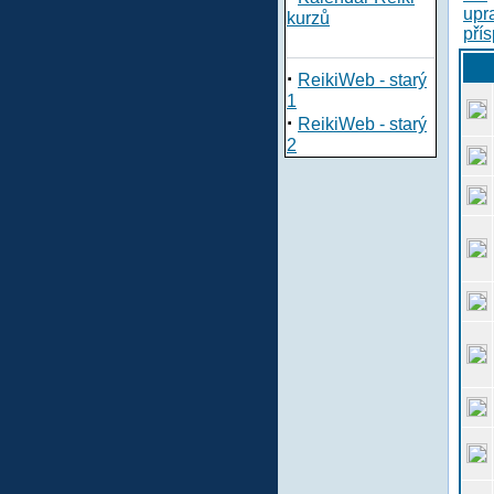
kurzů
·
ReikiWeb - starý
1
·
ReikiWeb - starý
2