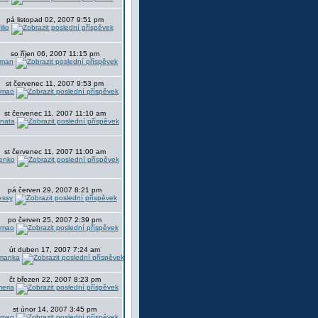
pá listopad 02, 2007 9:51 pm
ilio
so říjen 06, 2007 11:15 pm
aman
st červenec 11, 2007 9:53 pm
amao
st červenec 11, 2007 11:10 am
nata
st červenec 11, 2007 11:00 am
enko
pá červen 29, 2007 8:21 pm
essy
po červen 25, 2007 2:39 pm
amao
út duben 17, 2007 7:24 am
manka
čt březen 22, 2007 8:23 pm
eria
st únor 14, 2007 3:45 pm
amao