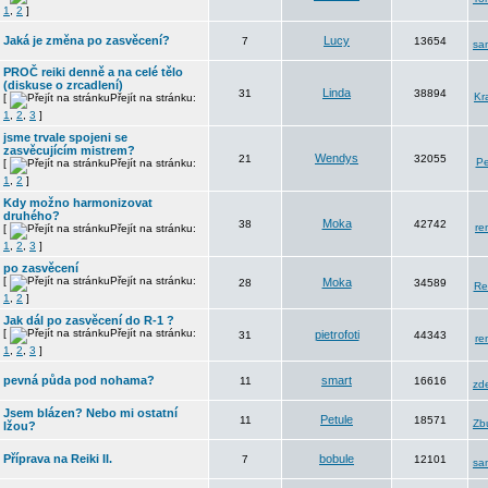
1
,
2
]
Jaká je změna po zasvěcení?
Lucy
7
13654
sa
PROČ reiki denně a na celé tělo
(diskuse o zrcadlení)
Linda
31
38894
Kr
[
Přejít na stránku:
1
,
2
,
3
]
jsme trvale spojeni se
zasvěcujícím mistrem?
Wendys
21
32055
Pe
[
Přejít na stránku:
1
,
2
]
Kdy možno harmonizovat
druhého?
Moka
38
42742
re
[
Přejít na stránku:
1
,
2
,
3
]
po zasvěcení
[
Přejít na stránku:
Moka
28
34589
Re
1
,
2
]
Jak dál po zasvěcení do R-1 ?
[
Přejít na stránku:
pietrofoti
31
44343
re
1
,
2
,
3
]
pevná půda pod nohama?
smart
11
16616
zd
Jsem blázen? Nebo mi ostatní
Petule
11
18571
Zb
lžou?
Příprava na Reiki II.
bobule
7
12101
sa