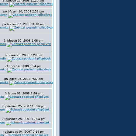
st březen 12, 2008 11:26 am
manka
po březen 10, 2008 2:59 pm
ultran
pá březen 07, 2008 11:10 am
manka
čt březen 06, 2008 1:08 pm
amao
so únor 23, 2008 7:20 pm
ndik
čt únor 14, 2008 6:24 pm
enko
pá leden 25, 2008 7:32 am
manka
čt leden 03, 2008 9:46 am
ilaa
út prosinec 25, 2007 10:26 pm
yger
út prosinec 25, 2007 12:04 pm
yger
ne listopad 04, 2007 9:14 pm
ilio