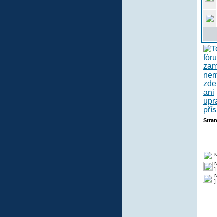
Stra
N
N
]
N
]