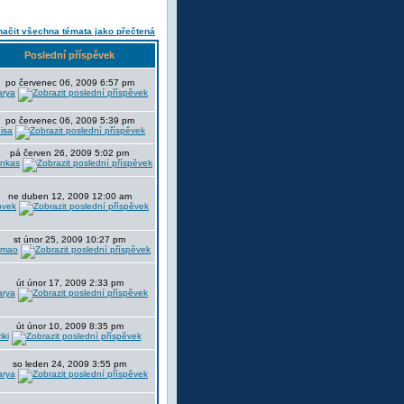
ačit všechna témata jako přečtená
Poslední příspěvek
po červenec 06, 2009 6:57 pm
arya
po červenec 06, 2009 5:39 pm
uisa
pá červen 26, 2009 5:02 pm
ankas
ne duben 12, 2009 12:00 am
ovek
st únor 25, 2009 10:27 pm
amao
út únor 17, 2009 2:33 pm
arya
út únor 10, 2009 8:35 pm
riki
so leden 24, 2009 3:55 pm
arya