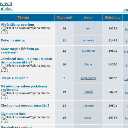
Ozn
Témata
Odpovědi
Autor
Shlédnuto
Výběr Mistra, systému
[
Přejít na stránku:
mir
19
40332
N
1
,
2
]
Dotaz na mistra
simaves
12
21489
l
Souvislosti s čištěním po
sanmoon
12
19822
bl
zasvěcení I.
Zasvěcení Reiki 1 a Reiki 2 v jeden
den- co tomu říkáte?
Blanik
16
44320
cl
[
Přejít na stránku:
1
,
2
]
Jak na 1. stupen ?
AngelVamp
2
10117
D
Má někdo se sebou podobnou
zkušenost?
Lendik
19
28486
N
[
Přejít na stránku:
1
,
2
]
Chci pomoct nemocným,můžu?
miguraj
13
20801
Zivot podle Reiki
[
Přejít na stránku:
smart
15
25784
N
1
,
2
]
Spasitelský syndrom