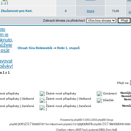
1
,
2
]
Zkušenosti-pro Keri.
toora
0
7129
t
Zobrazit témata za předchozí:
Obsah fóra Reikiwebík
->
Reiki 1. stupeň
na
1
z
1
Přejít na:
Nemůže
ové příspěvky
Žádné nové příspěvky
Oznámení
Nemůž
ové příspěvky [ Oblíbené
Žádné nové příspěvky [ Oblíbené
Nemů
Důležité
]
Nemůž
ové příspěvky [ Zamčené
Žádné nové příspěvky [ Zamčené
]
Powered by
phpBB
© 2001-2003 phpBB Group
port v2.0.7 based on
upgraded to
2.0.7 standalone was 
phpBB
Tom Nitzschner's
phpbb2.0.6
phpBB
,
,
and
(aka
).
ChatServ
mikem
Paul Laudanski
Zhen-Xjell