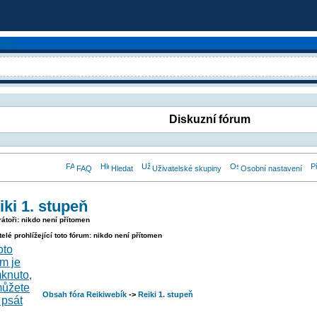
Diskuzní fórum
FAQ
Hledat
Uživatelské skupiny
Osobní nastavení
iki 1. stupeň
átoři: nikdo není přítomen
telé prohlížející toto fórum: nikdo není přítomen
Obsah fóra Reikiwebík
->
Reiki 1. stupeň