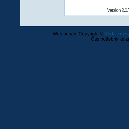
Version 2.0.
Web pohání Copyright ©
Redakční 
Čas potřebný ke z