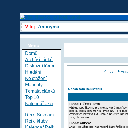
Vítej
Anonyme
Menu
·
Domů
·
Archív článků
·
Diskuzní fórum
·
Hledání
FAQ
Hled
·
Ke stažení
·
Manuály
Obsah fóra Reikiwebík
·
Témata článků
·
Top 10
·
Kalendář akcí
Hledat klíčová slova:
Můžete použít
AND
pro slova, která musí být
taková, která tam mohou být a
NOT
pro tako
·
Reiki Seznam
výsledcích neměla být. Znak * použijte pro n
při vyhledávání.
·
Reiki kluby
Hledat autora:
·
Kalendář Reiki
Znak * použijte pro nahrazení části řetězce p