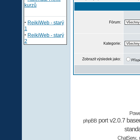
kurzů
·
ReikiWeb - starý
Fórum:
1
·
ReikiWeb - starý
2
Kategorie:
Zobrazit výsledek jako:
Přísp
Powe
port v2.0.7 bas
phpBB
stand
,
ChatServ