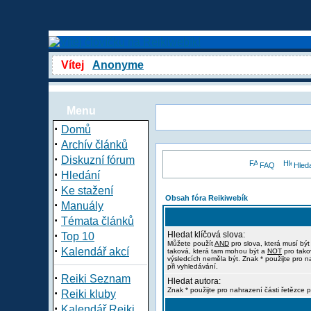
Vítej
Anonyme
Menu
·
Domů
·
Archív článků
·
Diskuzní fórum
FAQ
Hled
·
Hledání
·
Ke stažení
Obsah fóra Reikiwebík
·
Manuály
·
Témata článků
·
Hledat klíčová slova:
Top 10
Můžete použít
AND
pro slova, která musí být
·
Kalendář akcí
taková, která tam mohou být a
NOT
pro tako
výsledcích neměla být. Znak * použijte pro n
při vyhledávání.
·
Reiki Seznam
Hledat autora:
·
Znak * použijte pro nahrazení části řetězce p
Reiki kluby
·
Kalendář Reiki