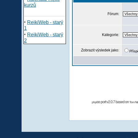
kurzů
Fórum:
·
ReikiWeb - starý
1
·
ReikiWeb - starý
Kategorie:
2
Zobrazit výsledek jako:
Přísp
port v2.0.7 based on
phpBB
Tom Nit