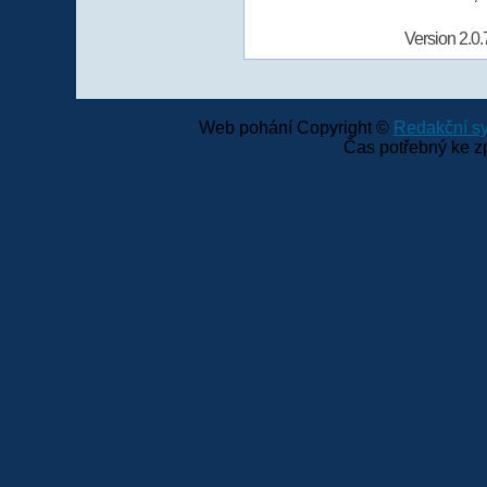
Version 2.0.
Web pohání Copyright ©
Redakční 
Čas potřebný ke z