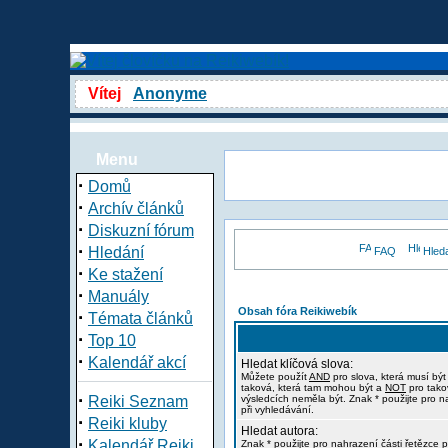
Vítej
Anonyme
Menu
·
Domů
·
Archív článků
·
Diskuzní fórum
·
Hledání
FAQ
Hled
·
Ke stažení
·
Manuály
Obsah fóra Reikiwebík
·
Témata článků
·
Top 10
·
Kalendář akcí
Hledat klíčová slova:
Můžete použít
AND
pro slova, která musí být
taková, která tam mohou být a
NOT
pro tako
·
Reiki Seznam
výsledcích neměla být. Znak * použijte pro n
při vyhledávání.
·
Reiki kluby
Hledat autora:
·
Kalendář Reiki
Znak * použijte pro nahrazení části řetězce p