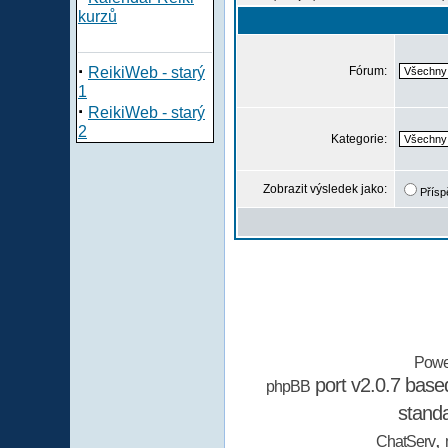
kurzů
·
ReikiWeb - starý
Fórum:
1
·
ReikiWeb - starý
2
Kategorie:
Zobrazit výsledek jako:
Přísp
Powe
port v2.0.7 bas
phpBB
stand
,
ChatServ