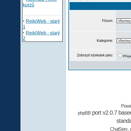
kurzů
·
ReikiWeb - starý
Fórum:
1
·
ReikiWeb - starý
2
Kategorie:
Zobrazit výsledek jako:
Přísp
Powe
port v2.0.7 bas
phpBB
stand
,
ChatServ