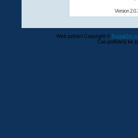
Version 2.0.
Web pohání Copyright ©
Redakční 
Čas potřebný ke z