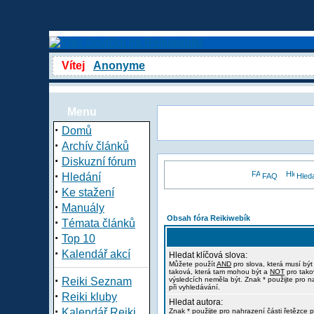
Vítej
Anonyme
Menu
·
Domů
·
Archív článků
·
Diskuzní fórum
·
Hledání
FAQ
Hled
·
Ke stažení
·
Manuály
Obsah fóra Reikiwebík
·
Témata článků
·
Top 10
·
Kalendář akcí
Hledat klíčová slova:
Můžete použít
AND
pro slova, která musí být
taková, která tam mohou být a
NOT
pro tako
·
Reiki Seznam
výsledcích neměla být. Znak * použijte pro n
při vyhledávání.
·
Reiki kluby
Hledat autora:
·
Kalendář Reiki
Znak * použijte pro nahrazení části řetězce p