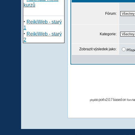
kurzů
Fórum:
·
ReikiWeb - starý
1
·
ReikiWeb - starý
Kategorie:
2
Zobrazit výsledek jako:
Přísp
port v2.0.7 based on
phpBB
Tom Nit