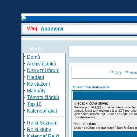
Vítej
Anonyme
Menu
·
Domů
·
Archív článků
·
Diskuzní fórum
FAQ
Hled
·
Hledání
·
Ke stažení
Obsah fóra Reikiwebík
·
Manuály
·
Témata článků
·
Hledat klíčová slova:
Top 10
Můžete použít
AND
pro slova, která musí být
·
Kalendář akcí
taková, která tam mohou být a
NOT
pro tako
výsledcích neměla být. Znak * použijte pro n
při vyhledávání.
·
Reiki Seznam
Hledat autora:
·
Znak * použijte pro nahrazení části řetězce p
Reiki kluby
·
Kalendář Reiki