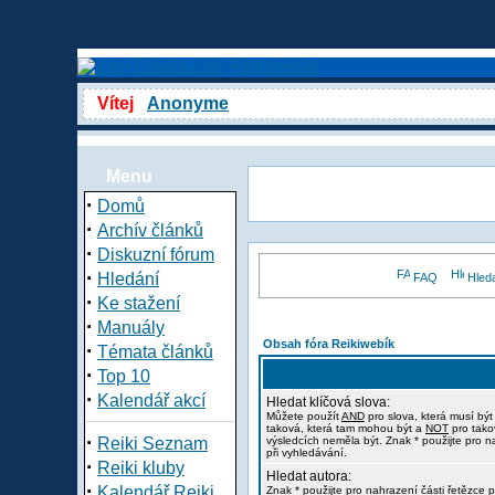
Vítej
Anonyme
Menu
·
Domů
·
Archív článků
·
Diskuzní fórum
·
Hledání
FAQ
Hled
·
Ke stažení
·
Manuály
Obsah fóra Reikiwebík
·
Témata článků
·
Top 10
·
Kalendář akcí
Hledat klíčová slova:
Můžete použít
AND
pro slova, která musí být
taková, která tam mohou být a
NOT
pro tako
·
Reiki Seznam
výsledcích neměla být. Znak * použijte pro n
při vyhledávání.
·
Reiki kluby
Hledat autora:
·
Kalendář Reiki
Znak * použijte pro nahrazení části řetězce p