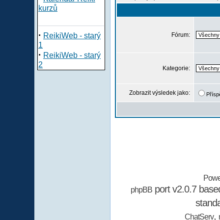
kurzů
·
ReikiWeb - starý
Fórum:
1
·
ReikiWeb - starý
2
Kategorie:
Zobrazit výsledek jako:
Přísp
Powe
port v2.0.7 bas
phpBB
stand
,
ChatServ