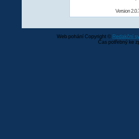
Version 2.0.
Web pohání Copyright ©
Redakční 
Čas potřebný ke z