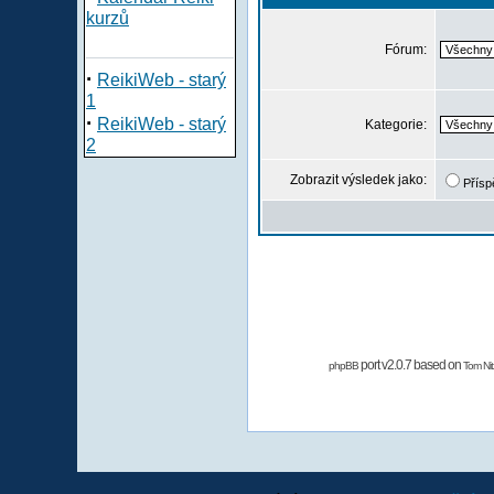
kurzů
Fórum:
·
ReikiWeb - starý
1
·
ReikiWeb - starý
Kategorie:
2
Zobrazit výsledek jako:
Přísp
port v2.0.7 based on
phpBB
Tom Nit