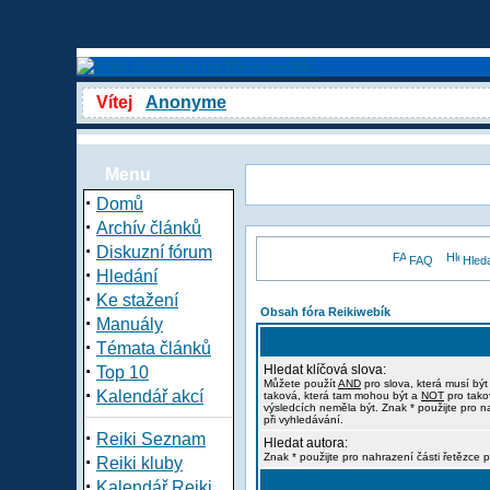
Vítej
Anonyme
Menu
·
Domů
·
Archív článků
·
Diskuzní fórum
FAQ
Hled
·
Hledání
·
Ke stažení
Obsah fóra Reikiwebík
·
Manuály
·
Témata článků
·
Hledat klíčová slova:
Top 10
Můžete použít
AND
pro slova, která musí být
·
Kalendář akcí
taková, která tam mohou být a
NOT
pro tako
výsledcích neměla být. Znak * použijte pro n
při vyhledávání.
·
Reiki Seznam
Hledat autora:
·
Znak * použijte pro nahrazení části řetězce p
Reiki kluby
·
Kalendář Reiki