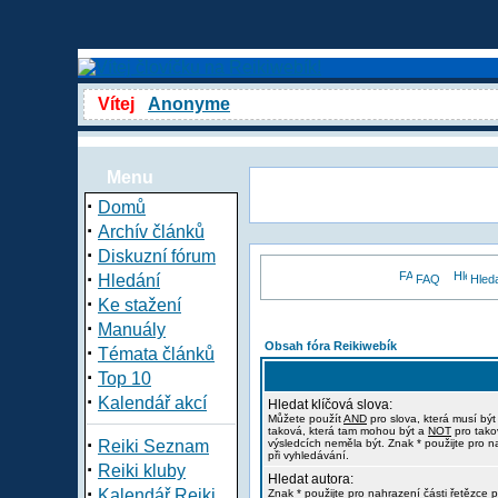
Vítej
Anonyme
Menu
·
Domů
·
Archív článků
·
Diskuzní fórum
·
Hledání
FAQ
Hled
·
Ke stažení
·
Manuály
Obsah fóra Reikiwebík
·
Témata článků
·
Top 10
·
Kalendář akcí
Hledat klíčová slova:
Můžete použít
AND
pro slova, která musí být
taková, která tam mohou být a
NOT
pro tako
·
Reiki Seznam
výsledcích neměla být. Znak * použijte pro n
při vyhledávání.
·
Reiki kluby
Hledat autora:
·
Kalendář Reiki
Znak * použijte pro nahrazení části řetězce p