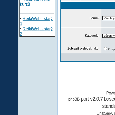
kurzů
·
ReikiWeb - starý
Fórum:
1
·
ReikiWeb - starý
2
Kategorie:
Zobrazit výsledek jako:
Přísp
Powe
port v2.0.7 bas
phpBB
stand
,
ChatServ