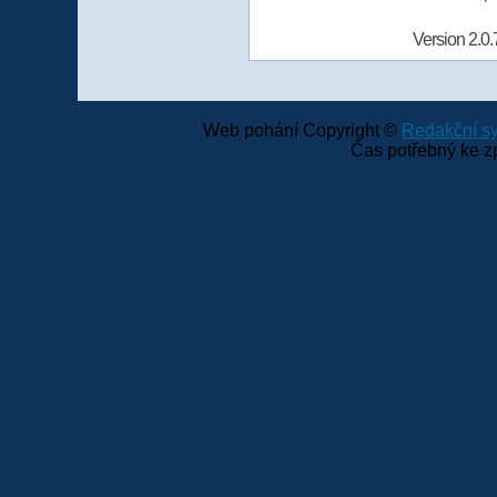
Version 2.0.
Web pohání Copyright ©
Redakční 
Čas potřebný ke z