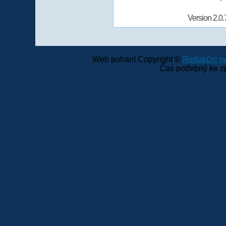
Version 2.0.
Web pohání Copyright ©
Redakční 
Čas potřebný ke z