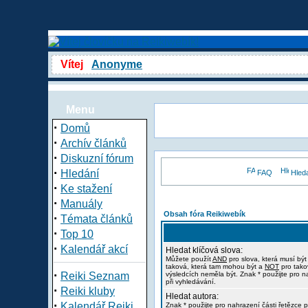
Vítej
Anonyme
Menu
·
Domů
·
Archív článků
·
Diskuzní fórum
·
Hledání
FAQ
Hled
·
Ke stažení
·
Manuály
Obsah fóra Reikiwebík
·
Témata článků
·
Top 10
·
Kalendář akcí
Hledat klíčová slova:
Můžete použít
AND
pro slova, která musí být
taková, která tam mohou být a
NOT
pro tako
·
Reiki Seznam
výsledcích neměla být. Znak * použijte pro n
při vyhledávání.
·
Reiki kluby
Hledat autora:
·
Kalendář Reiki
Znak * použijte pro nahrazení části řetězce p