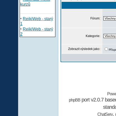
kurzů
·
ReikiWeb - starý
Fórum:
1
·
ReikiWeb - starý
2
Kategorie:
Zobrazit výsledek jako:
Přísp
Powe
port v2.0.7 bas
phpBB
stand
,
ChatServ