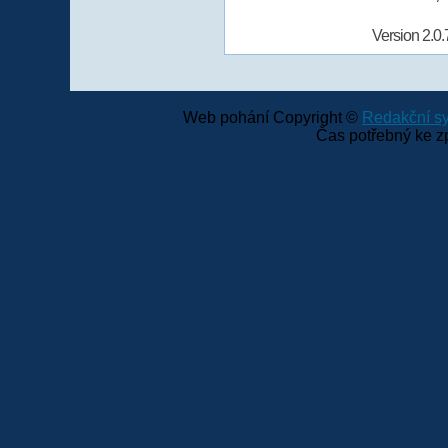
Version 2.0.
Web pohání Copyright ©
Redakční 
Čas potřebný ke z