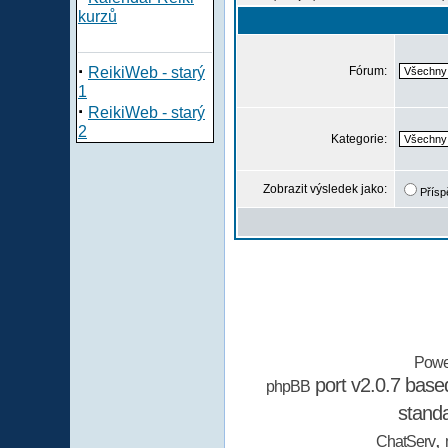
kurzů
·
ReikiWeb - starý
Fórum:
1
·
ReikiWeb - starý
2
Kategorie:
Zobrazit výsledek jako:
Přísp
Powe
port v2.0.7 bas
phpBB
stand
,
ChatServ