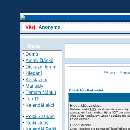
Vítej
Anonyme
Menu
·
Domů
·
Archív článků
·
Diskuzní fórum
·
Hledání
FAQ
Hled
·
Ke stažení
·
Manuály
Obsah fóra Reikiwebík
·
Témata článků
·
Top 10
·
Kalendář akcí
Hledat klíčová slova:
Můžete použít
AND
pro slova, která musí být
taková, která tam mohou být a
NOT
pro tako
·
Reiki Seznam
výsledcích neměla být. Znak * použijte pro n
při vyhledávání.
·
Reiki kluby
Hledat autora:
·
Kalendář Reiki
Znak * použijte pro nahrazení části řetězce p