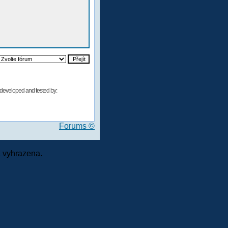
developed and tested by:
Forums ©
 vyhrazena.