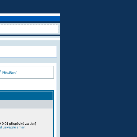
Přihlášení
/ 0.01 příspěvků za den]
d uživatele smart