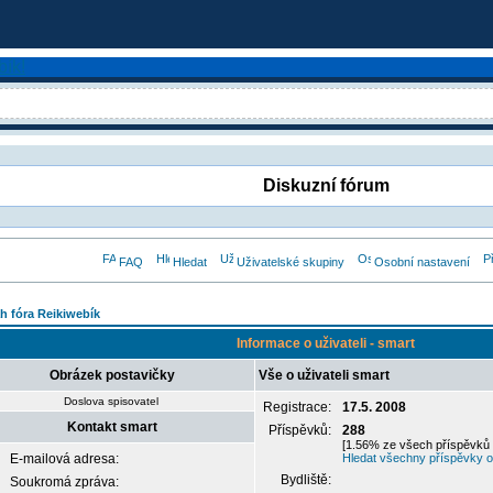
Diskuzní fórum
FAQ
Hledat
Uživatelské skupiny
Osobní nastavení
h fóra Reikiwebík
Informace o uživateli - smart
Obrázek postavičky
Vše o uživateli smart
Doslova spisovatel
Registrace:
17.5. 2008
Kontakt smart
Příspěvků:
288
[1.56% ze všech příspěvků 
E-mailová adresa:
Hledat všechny příspěvky o
Bydliště:
Soukromá zpráva: