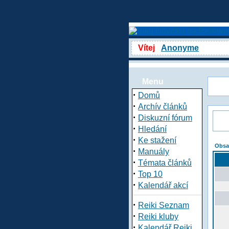
Vítej
Anonyme
Menu
·
Domů
·
Archív článků
·
Diskuzní fórum
·
Hledání
·
Ke stažení
Obsa
·
Manuály
·
Témata článků
·
Top 10
·
Kalendář akcí
·
Reiki Seznam
·
Reiki kluby
·
Kalendář Reiki