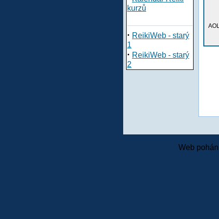
kurzů
AOL
·
ReikiWeb - starý
1
·
ReikiWeb - starý
2
Web pohání