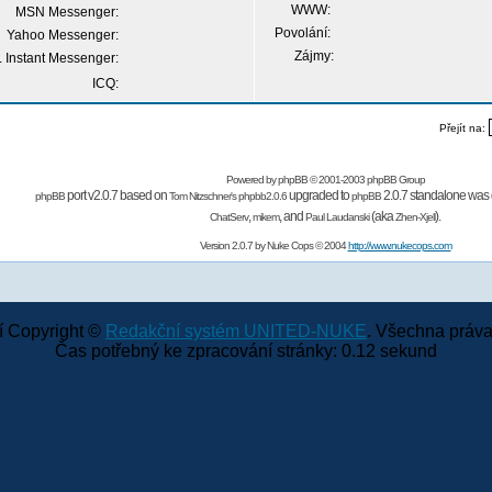
WWW:
MSN Messenger:
Povolání:
Yahoo Messenger:
Zájmy:
 Instant Messenger:
ICQ:
Přejít na:
Powered by
phpBB
© 2001-2003 phpBB Group
port v2.0.7 based on
upgraded to
2.0.7 standalone was 
phpBB
Tom Nitzschner's
phpbb2.0.6
phpBB
,
,
and
(aka
).
ChatServ
mikem
Paul Laudanski
Zhen-Xjell
Version 2.0.7 by
Nuke Cops
© 2004
http://www.nukecops.com
 Copyright ©
Redakční systém UNITED-NUKE
. Všechna práva
Čas potřebný ke zpracování stránky: 0.12 sekund