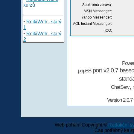
kurzů
Soukromá zpráva:
MSN Messenger:
Yahoo Messenger:
·
ReikiWeb - starý
AOL Instant Messenger:
1
ICQ:
·
ReikiWeb - starý
2
Powe
port v2.0.7 base
phpBB
stand
,
ChatServ
Version 2.0.7
Web pohání Copyright ©
Redakční 
Čas potřebný ke z