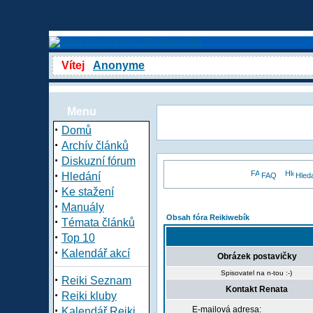
Vítej
Anonyme
Menu
·
Domů
·
Archív článků
·
Diskuzní fórum
·
Hledání
FAQ
Hled
·
Ke stažení
·
Manuály
Obsah fóra Reikiwebík
·
Témata článků
·
Top 10
·
Kalendář akcí
Obrázek postavičky
Spisovatel na n-tou :-)
·
Reiki Seznam
Kontakt Renata
·
Reiki kluby
·
E-mailová adresa:
Kalendář Reiki