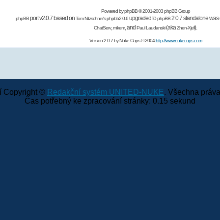
Powered by
phpBB
© 2001-2003 phpBB Group
port v2.0.7 based on
upgraded to
2.0.7 standalone was 
phpBB
Tom Nitzschner's
phpbb2.0.6
phpBB
,
,
and
(aka
).
ChatServ
mikem
Paul Laudanski
Zhen-Xjell
Version 2.0.7 by
Nuke Cops
© 2004
http://www.nukecops.com
 Copyright ©
Redakční systém UNITED-NUKE
. Všechna práva
Čas potřebný ke zpracování stránky: 0.15 sekund