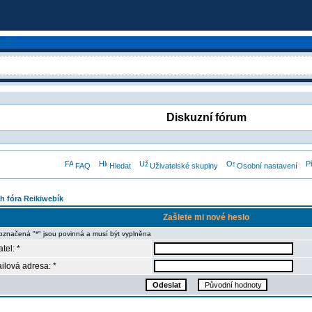
Diskuzní fórum
FAQ
Hledat
Uživatelské skupiny
Osobní nastavení
h fóra Reikiwebík
Zašlete mi nové heslo
označená "*" jsou povinná a musí být vyplněna
tel: *
ilová adresa: *