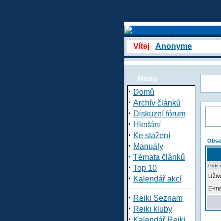
Vítej
Anonyme
Menu
·
Domů
·
Archív článků
·
Diskuzní fórum
·
Hledání
·
Ke stažení
Obsa
·
Manuály
·
Témata článků
·
Pole 
Top 10
Uživa
·
Kalendář akcí
E-ma
·
Reiki Seznam
·
Reiki kluby
·
Kalendář Reiki