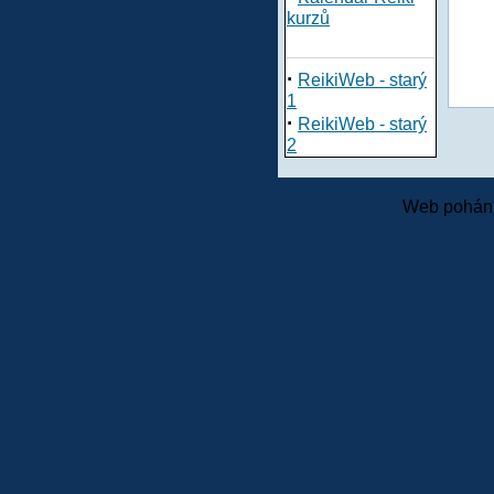
kurzů
·
ReikiWeb - starý
1
·
ReikiWeb - starý
2
Web pohání