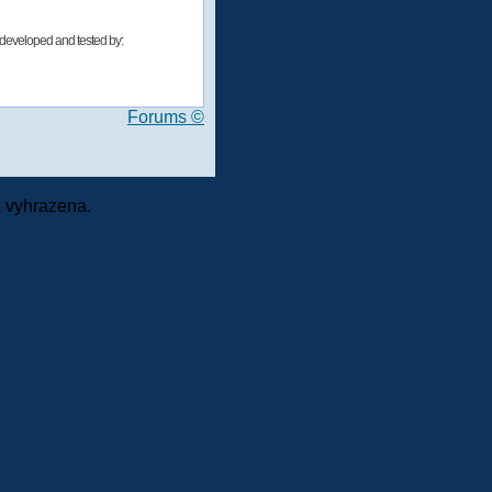
developed and tested by:
Forums ©
 vyhrazena.