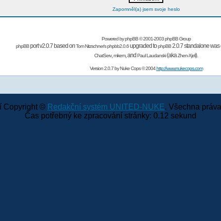
Zapomněl(a) jsem svoje heslo
Powered by
phpBB
© 2001-2003 phpBB Group
port v2.0.7 based on
upgraded to
2.0.7 standalone was 
phpBB
Tom Nitzschner's
phpbb2.0.6
phpBB
,
,
and
(aka
).
ChatServ
mikem
Paul Laudanski
Zhen-Xjell
Version 2.0.7 by
Nuke Cops
© 2004
http://www.nukecops.com
 Copyright ©
Redakční systém UNITED-NUKE
. Všechna práva
Čas potřebný ke zpracování stránky: 0.12 sekund