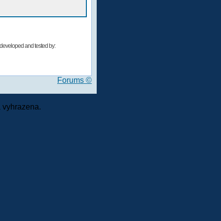
developed and tested by:
Forums ©
 vyhrazena.