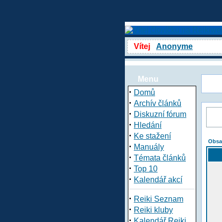
Vítej
Anonyme
Menu
·
Domů
·
Archív článků
·
Diskuzní fórum
·
Hledání
·
Ke stažení
Obsa
·
Manuály
·
Témata článků
·
Top 10
·
Kalendář akcí
·
Reiki Seznam
·
Reiki kluby
·
Kalendář Reiki