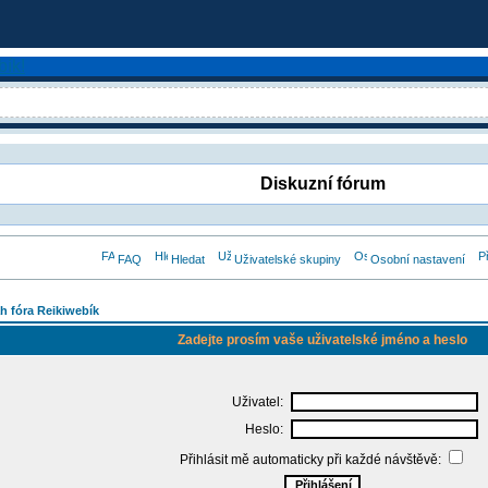
Diskuzní fórum
FAQ
Hledat
Uživatelské skupiny
Osobní nastavení
h fóra Reikiwebík
Zadejte prosím vaše uživatelské jméno a heslo
Uživatel:
Heslo:
Přihlásit mě automaticky při každé návštěvě: