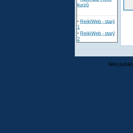
kurzů
·
ReikiWeb - starý
1
·
ReikiWeb - starý
2
Web pohání