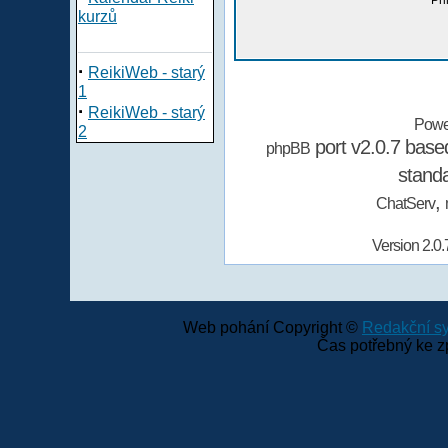
Při
kurzů
·
ReikiWeb - starý
1
·
ReikiWeb - starý
Powe
2
port v2.0.7 bas
phpBB
stand
,
ChatServ
Version 2.0.
Web pohání Copyright ©
Redakční 
Čas potřebný ke z