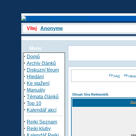
Vítej
Anonyme
Menu
·
Domů
·
Archív článků
·
Diskuzní fórum
·
Hledání
FAQ
Hled
·
Ke stažení
·
Manuály
Obsah fóra Reikiwebík
·
Témata článků
·
Zad
Top 10
·
Kalendář akcí
·
Reiki Seznam
·
Reiki kluby
·
Kalendář Reiki