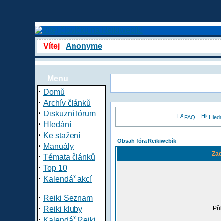
Vítej
Anonyme
Menu
·
Domů
·
Archív článků
·
Diskuzní fórum
FAQ
Hled
·
Hledání
·
Ke stažení
Obsah fóra Reikiwebík
·
Manuály
Zad
·
Témata článků
·
Top 10
·
Kalendář akcí
·
Reiki Seznam
·
Reiki kluby
Při
·
Kalendář Reiki