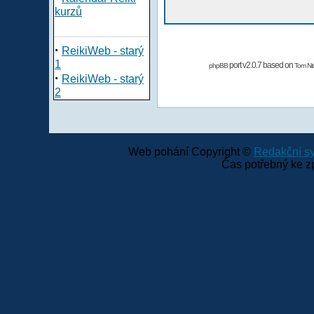
kurzů
·
ReikiWeb - starý
1
port v2.0.7 based on
phpBB
Tom Nit
·
ReikiWeb - starý
2
Web pohání Copyright ©
Redakční 
Čas potřebný ke z