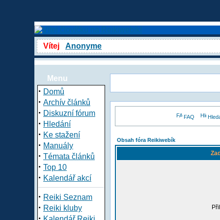
Vítej
Anonyme
Menu
·
Domů
·
Archív článků
·
Diskuzní fórum
FAQ
Hled
·
Hledání
·
Ke stažení
Obsah fóra Reikiwebík
·
Manuály
Zad
·
Témata článků
·
Top 10
·
Kalendář akcí
·
Reiki Seznam
·
Reiki kluby
Při
·
Kalendář Reiki