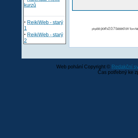
kurzů
·
ReikiWeb - starý
1
port v2.0.7 based on
phpBB
Tom Nit
·
ReikiWeb - starý
2
Web pohání Copyright ©
Redakční 
Čas potřebný ke z