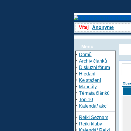
Vítej
Anonyme
Menu
·
Domů
·
Archív článků
·
Diskuzní fórum
·
Hledání
·
Ke stažení
Obsa
·
Manuály
·
Témata článků
·
Top 10
·
Kalendář akcí
·
Reiki Seznam
·
Reiki kluby
·
Kalendář Reiki