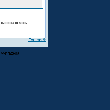
developed and tested by:
Forums ©
 vyhrazena.