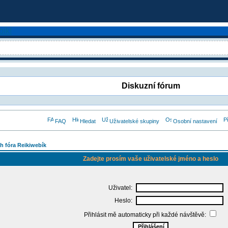
Diskuzní fórum
FAQ
Hledat
Uživatelské skupiny
Osobní nastavení
h fóra Reikiwebík
Zadejte prosím vaše uživatelské jméno a heslo
Uživatel:
Heslo:
Přihlásit mě automaticky při každé návštěvě: