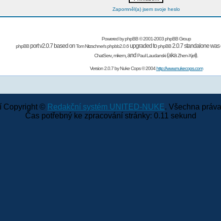
Zapomněl(a) jsem svoje heslo
Powered by
phpBB
© 2001-2003 phpBB Group
port v2.0.7 based on
upgraded to
2.0.7 standalone was 
phpBB
Tom Nitzschner's
phpbb2.0.6
phpBB
,
,
and
(aka
).
ChatServ
mikem
Paul Laudanski
Zhen-Xjell
Version 2.0.7 by
Nuke Cops
© 2004
http://www.nukecops.com
 Copyright ©
Redakční systém UNITED-NUKE
. Všechna práva
Čas potřebný ke zpracování stránky: 0.11 sekund