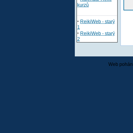
kurzů
·
ReikiWeb - starý
1
·
ReikiWeb - starý
2
Web pohání