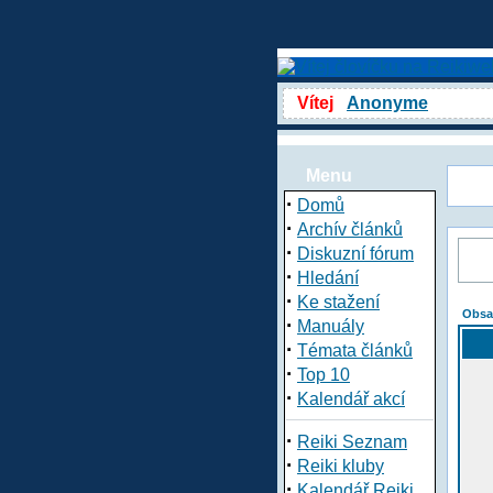
Vítej
Anonyme
Menu
·
Domů
·
Archív článků
·
Diskuzní fórum
·
Hledání
·
Ke stažení
Obsa
·
Manuály
·
Témata článků
·
Top 10
·
Kalendář akcí
·
Reiki Seznam
·
Reiki kluby
·
Kalendář Reiki