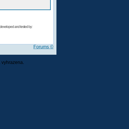
developed and tested by:
Forums ©
 vyhrazena.