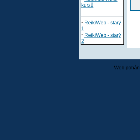
kurzů
·
ReikiWeb - starý
1
·
ReikiWeb - starý
2
Web pohání