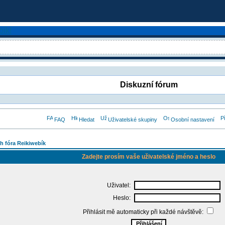
Diskuzní fórum
FAQ
Hledat
Uživatelské skupiny
Osobní nastavení
h fóra Reikiwebík
Zadejte prosím vaše uživatelské jméno a heslo
Uživatel:
Heslo:
Přihlásit mě automaticky při každé návštěvě: