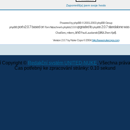
Zapomněl(a) jsem svoje heslo
Powered by
phpBB
© 2001-2003 phpBB Group
port v2.0.7 based on
upgraded to
2.0.7 standalone was 
phpBB
Tom Nitzschner's
phpbb2.0.6
phpBB
,
,
and
(aka
).
ChatServ
mikem
Paul Laudanski
Zhen-Xjell
Version 2.0.7 by
Nuke Cops
© 2004
http://www.nukecops.com
 Copyright ©
Redakční systém UNITED-NUKE
. Všechna práva
Čas potřebný ke zpracování stránky: 0.10 sekund