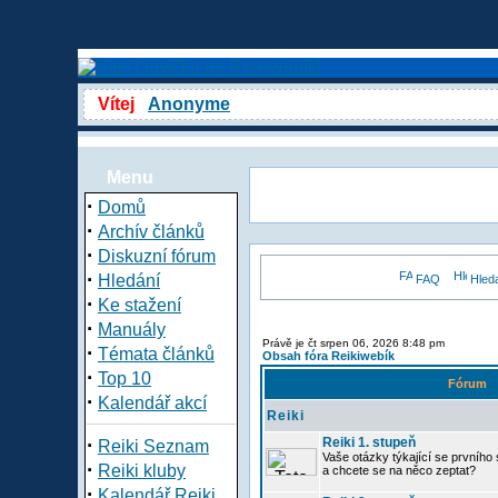
Vítej
Anonyme
Menu
·
Domů
·
Archív článků
·
Diskuzní fórum
·
Hledání
FAQ
Hled
·
Ke stažení
·
Manuály
Právě je čt srpen 06, 2026 8:48 pm
·
Témata článků
Obsah fóra Reikiwebík
·
Top 10
Fórum
·
Kalendář akcí
Reiki
·
Reiki 1. stupeň
Reiki Seznam
Vaše otázky týkající se prvního s
·
Reiki kluby
a chcete se na něco zeptat?
·
Kalendář Reiki