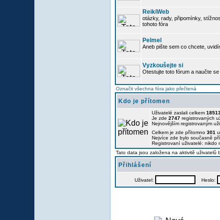
ReikiWeb
otázky, rady, připomínky, stížnos
tohoto fóra
Pelmel
Aneb pište sem co chcete, uvidí
Vyzkoušejte si
Otestujte toto fórum a naučte se 
Označit všechna fóra jako přečtená
Kdo je přítomen
Uživatelé zaslali celkem
1851
Je zde
2747
registrovaných už
Nejnovějším registrovaným už
Celkem je zde přítomno
301
u
Nejvíce zde bylo současně p
Registrovaní uživatelé: nikdo
Tato data jsou založena na aktivitě uživatelů
Přihlášení
Uživatel:
Heslo: