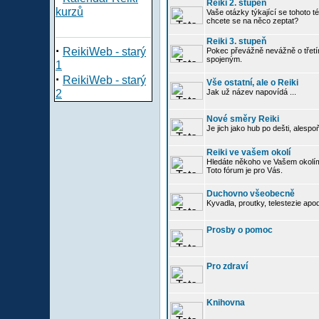
Reiki 2. stupeň
kurzů
Vaše otázky týkající se tohoto té
chcete se na něco zeptat?
Reiki 3. stupeň
·
ReikiWeb - starý
Pokec převážně nevážně o třetím
spojeným.
1
·
ReikiWeb - starý
Vše ostatní, ale o Reiki
2
Jak už název napovídá ...
Nové směry Reiki
Je jich jako hub po dešti, alespo
Reiki ve vašem okolí
Hledáte někoho ve Vašem okolím
Toto fórum je pro Vás.
Duchovno všeobecně
Kyvadla, proutky, telestezie apo
Prosby o pomoc
Pro zdraví
Knihovna