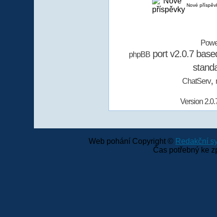
Nové příspěv
Powe
port v2.0.7 bas
phpBB
stand
,
ChatServ
Version 2.0.
Web pohání Copyright ©
Redakční 
Čas potřebný ke z