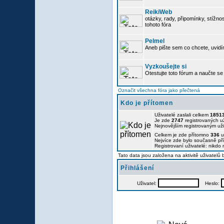
ReikiWeb
otázky, rady, připomínky, stížnos
tohoto fóra
Pelmel
Aneb pište sem co chcete, uvidí
Vyzkoušejte si
Otestujte toto fórum a naučte se 
Označit všechna fóra jako přečtená
Kdo je přítomen
Uživatelé zaslali celkem
1851
Je zde
2747
registrovaných už
Nejnovějším registrovaným už
Celkem je zde přítomno
336
u
Nejvíce zde bylo současně p
Registrovaní uživatelé: nikdo
Tato data jsou založena na aktivitě uživatelů
Přihlášení
Uživatel:
Heslo: