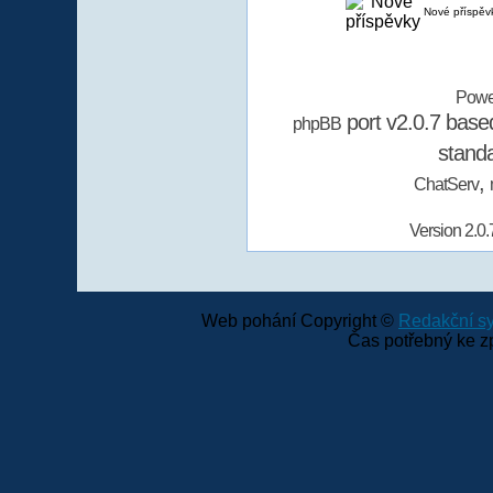
Nové příspěv
Powe
port v2.0.7 bas
phpBB
stand
,
ChatServ
Version 2.0.
Web pohání Copyright ©
Redakční 
Čas potřebný ke z