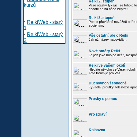
Reiki 2. stupeň
kurzů
Vaše otázky týkající se tohoto té
chcete se na něco zeptat?
Reiki 3. stupeň
·
ReikiWeb - starý
Pokec převážně nevážně o třetím
spojeným.
1
·
ReikiWeb - starý
Vše ostatní, ale o Reiki
2
Jak už název napovídá ...
Nové směry Reiki
Je jich jako hub po dešti, alespo
Reiki ve vašem okolí
Hledáte někoho ve Vašem okolím
Toto fórum je pro Vás.
Duchovno všeobecně
Kyvadla, proutky, telestezie apo
Prosby o pomoc
Pro zdraví
Knihovna