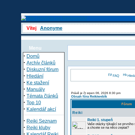
Vítej
Anonyme
Menu
·
Domů
·
Archív článků
·
Diskuzní fórum
·
Hledání
FAQ
Hled
·
Ke stažení
·
Manuály
Právě je čt srpen 06, 2026 8:30 pm
·
Témata článků
Obsah fóra Reikiwebík
·
Top 10
Fórum
·
Kalendář akcí
Reiki
·
Reiki 1. stupeň
Reiki Seznam
Vaše otázky týkající se prvního s
·
Reiki kluby
a chcete se na něco zeptat?
·
Kalendář Reiki