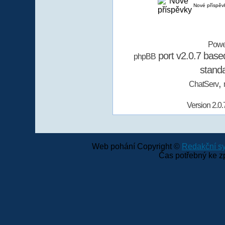
Nové příspěv
Powe
port v2.0.7 bas
phpBB
stand
,
ChatServ
Version 2.0.
Web pohání Copyright ©
Redakční 
Čas potřebný ke z