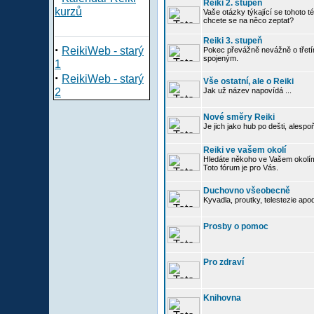
Reiki 2. stupeň
kurzů
Vaše otázky týkající se tohoto té
chcete se na něco zeptat?
Reiki 3. stupeň
·
ReikiWeb - starý
Pokec převážně nevážně o třetím
spojeným.
1
·
ReikiWeb - starý
Vše ostatní, ale o Reiki
2
Jak už název napovídá ...
Nové směry Reiki
Je jich jako hub po dešti, alespo
Reiki ve vašem okolí
Hledáte někoho ve Vašem okolím
Toto fórum je pro Vás.
Duchovno všeobecně
Kyvadla, proutky, telestezie apo
Prosby o pomoc
Pro zdraví
Knihovna