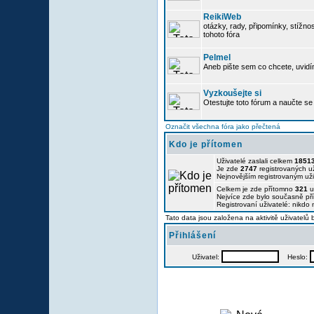
ReikiWeb
otázky, rady, připomínky, stížnos
tohoto fóra
Pelmel
Aneb pište sem co chcete, uvidí
Vyzkoušejte si
Otestujte toto fórum a naučte se 
Označit všechna fóra jako přečtená
Kdo je přítomen
Uživatelé zaslali celkem
1851
Je zde
2747
registrovaných už
Nejnovějším registrovaným už
Celkem je zde přítomno
321
u
Nejvíce zde bylo současně p
Registrovaní uživatelé: nikdo
Tato data jsou založena na aktivitě uživatelů
Přihlášení
Uživatel:
Heslo: