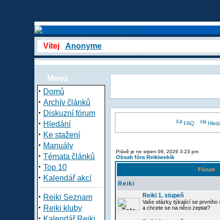
Vítej
Anonyme
Menu
·
Domů
·
Archív článků
·
Diskuzní fórum
·
Hledání
FAQ
Hled
·
Ke stažení
·
Manuály
Právě je ne srpen 09, 2026 3:23 pm
·
Témata článků
Obsah fóra Reikiwebík
·
Top 10
Fórum
·
Kalendář akcí
Reiki
·
Reiki 1. stupeň
Reiki Seznam
Vaše otázky týkající se prvního s
·
Reiki kluby
a chcete se na něco zeptat?
·
Kalendář Reiki