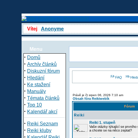
Vítej
Anonyme
Menu
·
Domů
·
Archív článků
·
Diskuzní fórum
·
Hledání
FAQ
Hled
·
Ke stažení
·
Manuály
Právě je čt srpen 06, 2026 7:10 am
·
Témata článků
Obsah fóra Reikiwebík
·
Top 10
Fórum
·
Kalendář akcí
Reiki
·
Reiki 1. stupeň
Reiki Seznam
Vaše otázky týkající se prvního s
·
Reiki kluby
a chcete se na něco zeptat?
·
Kalendář Reiki