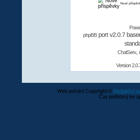
Nové příspěv
Powe
port v2.0.7 bas
phpBB
stand
,
ChatServ
Version 2.0.
Web pohání Copyright ©
Redakční 
Čas potřebný ke z