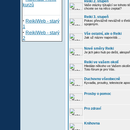
Reiki 2. stupeň
kurzů
Vaše otázky týkající se tohoto té
chcete se na něco zeptat?
Reiki 3. stupeň
·
ReikiWeb - starý
Pokec převážně nevážně o třetím
spojeným.
1
·
ReikiWeb - starý
Vše ostatní, ale o Reiki
2
Jak už název napovídá ...
Nové směry Reiki
Je jich jako hub po dešti, alespo
Reiki ve vašem okolí
Hledáte někoho ve Vašem okolím
Toto fórum je pro Vás.
Duchovno všeobecně
Kyvadla, proutky, telestezie apo
Prosby o pomoc
Pro zdraví
Knihovna