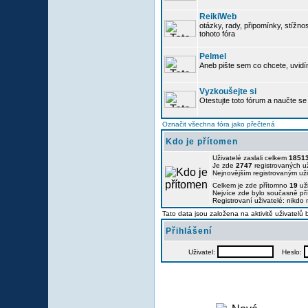
ReikiWeb
otázky, rady, připomínky, stížnos
tohoto fóra
Pelmel
Aneb pište sem co chcete, uvidí
Vyzkoušejte si
Otestujte toto fórum a naučte se 
Označit všechna fóra jako přečtená
Kdo je přítomen
Uživatelé zaslali celkem
1851
Je zde
2747
registrovaných už
Nejnovějším registrovaným už
Celkem je zde přítomno
19
uži
Nejvíce zde bylo současně p
Registrovaní uživatelé: nikdo
Tato data jsou založena na aktivitě uživatelů
Přihlášení
Uživatel:
Heslo: