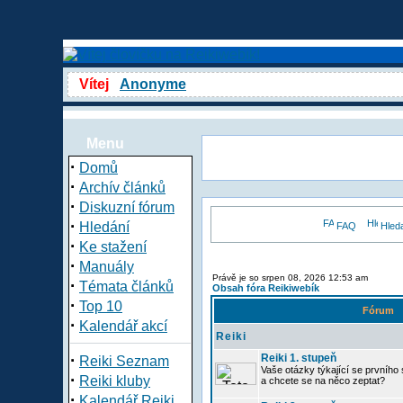
Vítej
Anonyme
Menu
·
Domů
·
Archív článků
·
Diskuzní fórum
·
Hledání
FAQ
Hled
·
Ke stažení
·
Manuály
Právě je so srpen 08, 2026 12:53 am
·
Témata článků
Obsah fóra Reikiwebík
·
Top 10
Fórum
·
Kalendář akcí
Reiki
·
Reiki 1. stupeň
Reiki Seznam
Vaše otázky týkající se prvního s
·
Reiki kluby
a chcete se na něco zeptat?
·
Kalendář Reiki