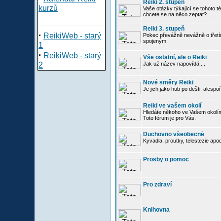
Reiki 2. stupeň
kurzů
Vaše otázky týkající se tohoto té
chcete se na něco zeptat?
Reiki 3. stupeň
·
ReikiWeb - starý
Pokec převážně nevážně o třetím
spojeným.
1
·
ReikiWeb - starý
Vše ostatní, ale o Reiki
2
Jak už název napovídá ...
Nové směry Reiki
Je jich jako hub po dešti, alespo
Reiki ve vašem okolí
Hledáte někoho ve Vašem okolím
Toto fórum je pro Vás.
Duchovno všeobecně
Kyvadla, proutky, telestezie apo
Prosby o pomoc
Pro zdraví
Knihovna