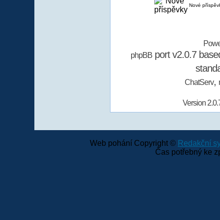
Nové příspěv
Powe
port v2.0.7 bas
phpBB
stand
,
ChatServ
Version 2.0.
Web pohání Copyright ©
Redakční 
Čas potřebný ke z