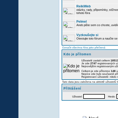
ReikiWeb
otázky, rady, připomínky, stížnos
tohoto fóra
Pelmel
Aneb pište sem co chcete, uvidí
Vyzkoušejte si
Otestujte toto fórum a naučte se 
Označit všechna fóra jako přečtená
Kdo je přítomen
Uživatelé zaslali celkem
1851
Je zde
2747
registrovaných už
Nejnovějším registrovaným už
Celkem je zde přítomno
148
u
Nejvíce zde bylo současně p
Registrovaní uživatelé: nikdo
Tato data jsou založena na aktivitě uživatelů
Přihlášení
Uživatel:
Heslo: