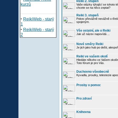
Reiki 2. stupeň
kurzů
Vaše otázky týkající se tohoto té
chcete se na něco zeptat?
Reiki 3. stupeň
·
ReikiWeb - starý
Pokec převážně nevážně o třetím
spojeným.
1
·
ReikiWeb - starý
Vše ostatní, ale o Reiki
2
Jak už název napovídá ...
Nové směry Reiki
Je jich jako hub po dešti, alespo
Reiki ve vašem okolí
Hledáte někoho ve Vašem okolím
Toto fórum je pro Vás.
Duchovno všeobecně
Kyvadla, proutky, telestezie apo
Prosby o pomoc
Pro zdraví
Knihovna