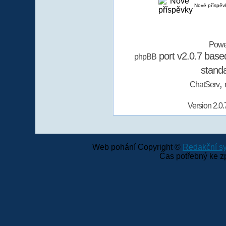
Nové příspěv
Powe
port v2.0.7 bas
phpBB
stand
,
ChatServ
Version 2.0.
Web pohání Copyright ©
Redakční 
Čas potřebný ke z