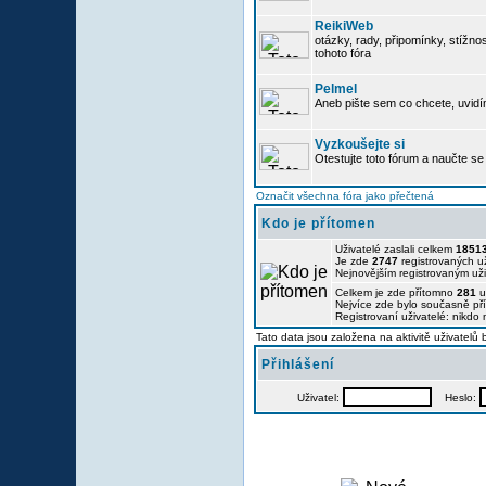
ReikiWeb
otázky, rady, připomínky, stížnos
tohoto fóra
Pelmel
Aneb pište sem co chcete, uvidí
Vyzkoušejte si
Otestujte toto fórum a naučte se 
Označit všechna fóra jako přečtená
Kdo je přítomen
Uživatelé zaslali celkem
1851
Je zde
2747
registrovaných už
Nejnovějším registrovaným už
Celkem je zde přítomno
281
u
Nejvíce zde bylo současně p
Registrovaní uživatelé: nikdo
Tato data jsou založena na aktivitě uživatelů
Přihlášení
Uživatel:
Heslo: