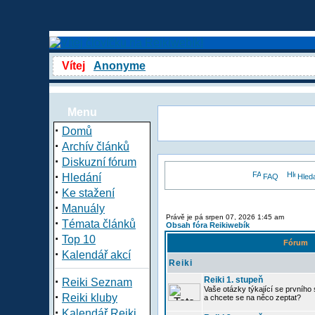
Vítej
Anonyme
Menu
·
Domů
·
Archív článků
·
Diskuzní fórum
·
Hledání
FAQ
Hled
·
Ke stažení
·
Manuály
Právě je pá srpen 07, 2026 1:45 am
·
Témata článků
Obsah fóra Reikiwebík
·
Top 10
Fórum
·
Kalendář akcí
Reiki
·
Reiki 1. stupeň
Reiki Seznam
Vaše otázky týkající se prvního s
·
Reiki kluby
a chcete se na něco zeptat?
·
Kalendář Reiki