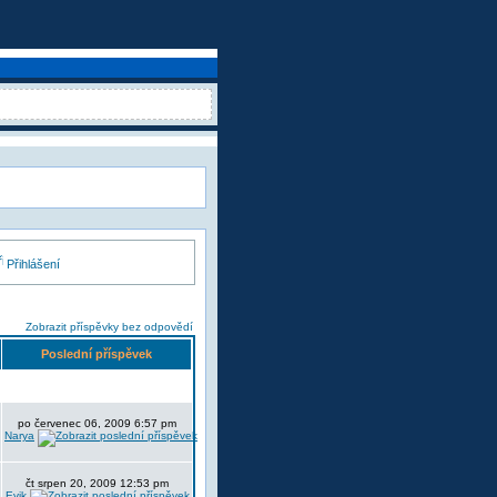
Přihlášení
Zobrazit příspěvky bez odpovědí
Poslední příspěvek
po červenec 06, 2009 6:57 pm
Narya
čt srpen 20, 2009 12:53 pm
Evik