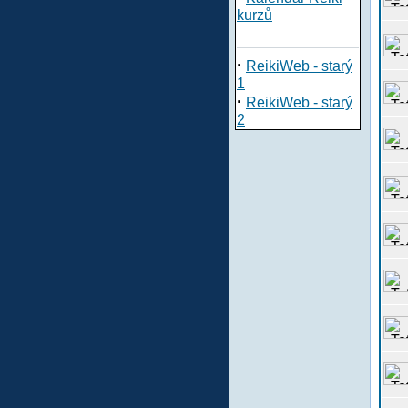
kurzů
·
ReikiWeb - starý
1
·
ReikiWeb - starý
2