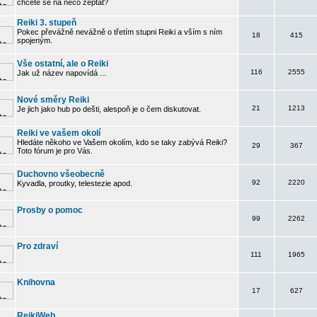
chcete se na něco zeptat?
Reiki 3. stupeň
Pokec převážně nevážně o třetím stupni Reiki a vším s ním
18
415
spojeným.
Vše ostatní, ale o Reiki
116
2555
Jak už název napovídá ...
Nové směry Reiki
21
1213
Je jich jako hub po dešti, alespoň je o čem diskutovat.
Reiki ve vašem okolí
Hledáte někoho ve Vašem okolím, kdo se taky zabývá Reiki?
29
367
Toto fórum je pro Vás.
Duchovno všeobecně
92
2220
Kyvadla, proutky, telestezie apod.
Prosby o pomoc
99
2262
Pro zdraví
111
1965
Knihovna
17
627
ReikiWeb