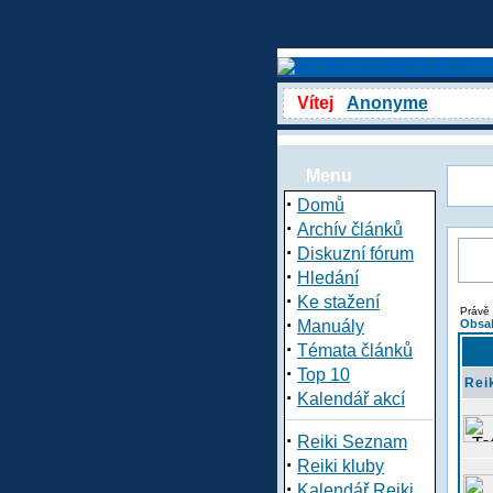
Vítej
Anonyme
Menu
·
Domů
·
Archív článků
·
Diskuzní fórum
·
Hledání
·
Ke stažení
Právě 
·
Manuály
Obsah
·
Témata článků
·
Top 10
Rei
·
Kalendář akcí
·
Reiki Seznam
·
Reiki kluby
·
Kalendář Reiki