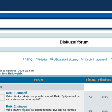
Diskuzní fórum
FAQ
Hledat
Uživatelské skupiny
Osobní nastavení
je so srpen 08, 2026 2:13 am
 fóra Reikiwebík
Fórum
Témata
Příspěvky
ki
Reiki 1. stupeň
Vaše otázky týkající se prvního stupně Reiki. Byli jste na kurzu
50
1233
a chcete se na něco zeptat?
Reiki 2. stupeň
Vaše otázky týkající se tohoto tématu. Byli jste na kurzu a
85
2191