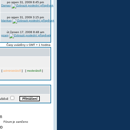
po srpen 31, 2009 8:45 pm
Damao
po srpen 31, 2009 3:15 pm
blankas
út červen 17, 2008 8:48 am
gzam
Časy uváděny v GMT + 1 hodina
. [
administrátoři
] [
moderátoři
]
ávštěvě
Fórum je zamčeno