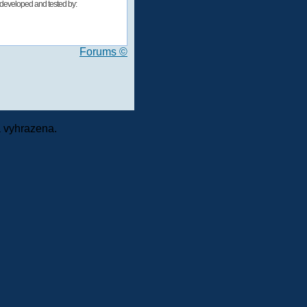
developed and tested by:
Forums ©
 vyhrazena.