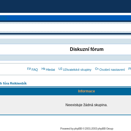
Diskuzní fórum
FAQ
Hledat
Uživatelské skupiny
Osobní nastavení
h fóra Reikiwebík
Informace
Neexistuje žádná skupina.
Powered by
phpBB
© 2001-2003 phpBB Group