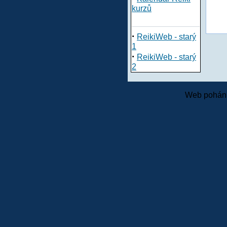
kurzů
·
ReikiWeb - starý
1
·
ReikiWeb - starý
2
Web pohání