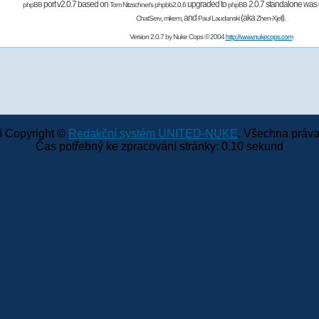
port v2.0.7 based on
upgraded to
2.0.7 standalone was 
phpBB
Tom Nitzschner's
phpbb2.0.6
phpBB
,
,
and
(aka
).
ChatServ
mikem
Paul Laudanski
Zhen-Xjell
Version 2.0.7 by
Nuke Cops
© 2004
http://www.nukecops.com
 Copyright ©
Redakční systém UNITED-NUKE
. Všechna práva
Čas potřebný ke zpracování stránky: 0.10 sekund