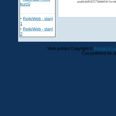
port v2.0.7 based on
phpBB
Tom Nit
kurzů
·
ReikiWeb - starý
1
·
ReikiWeb - starý
2
Web pohání Copyright ©
Redakční 
Čas potřebný ke z