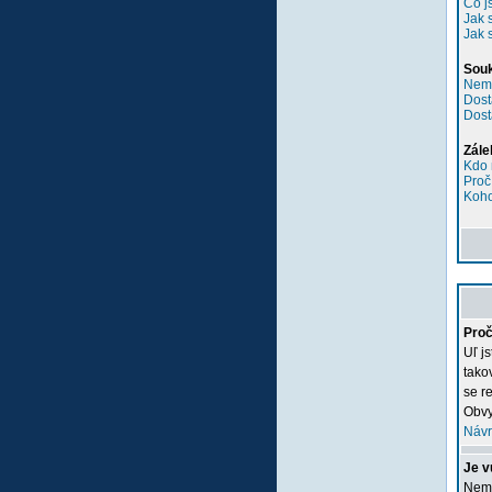
Co j
Jak 
Jak 
Sou
Nemů
Dost
Dost
Zále
Kdo 
Proč
Koho
Proč
Uľ j
tako
se re
Obvy
Návr
Je v
Nemu