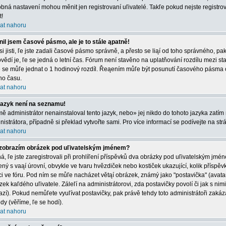
bná nastavení mohou měnit jen registrovaní uľivatelé. Takľe pokud nejste registrová
t!
at nahoru
il jsem časové pásmo, ale je to stále ąpatně!
 si jisti, ľe jste zadali časové pásmo správně, a přesto se liąí od toho správného, 
vědí je, ľe se jedná o letní čas. Fórum není stavěno na uplatňování rozdílu mezi s
e se můľe jednat o 1 hodinový rozdíl. Řeąením můľe být posunutí časového pásma 
ího času.
at nahoru
jazyk není na seznamu!
mě administrátor nenainstaloval tento jazyk, nebo» jej nikdo do tohoto jazyka zatím 
nistrátora, případně si překlad vytvořte sami. Pro více informací se podívejte na st
at nahoru
zobrazím obrázek pod uľivatelským jménem?
á, ľe jste zaregistrovali při prohlíľení příspěvků dva obrázky pod uľivatelským jmé
ený s vaąí úrovní, obvykle ve tvaru hvězdiček nebo kostiček ukazující, kolik příspěvků
ci ve fóru. Pod ním se můľe nacházet větąí obrázek, známý jako "postavička" (avatar)
zek kaľdého uľivatele. Záleľí na administrátorovi, zda postavičky povolí či jak s nim
azí). Pokud nemůľete vyuľívat postavičky, pak právě tehdy toto administrátoři zakáza
dy (věříme, ľe se hodí).
at nahoru