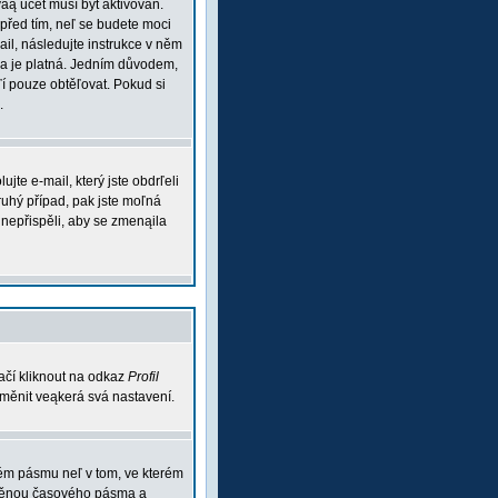
váą účet musí být aktivován.
 před tím, neľ se budete moci
mail, následujte instrukce v něm
esa je platná. Jedním důvodem,
aľí pouze obtěľovat. Pokud si
.
te e-mail, který jste obdrľeli
ruhý případ, pak jste moľná
m nepřispěli, aby se zmenąila
ačí kliknout na odkaz
Profil
 změnit veąkerá svá nastavení.
vém pásmu neľ v tom, ve kterém
 změnou časového pásma a