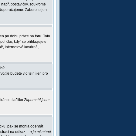
 např. postavičky, soukromé
i doporučujeme. Zabere to jen
jen po dobu práce na fóru. Toto
políčko, kdyľ se přihlaąujete.
ě, internetové kavárně,
ch?
zvolíte
budete viditelní jen pro
ránce tlačítko
Zapomněl jsem
ádku, pak se mohla odehrát
istraci na odkaz
... a je mi méně