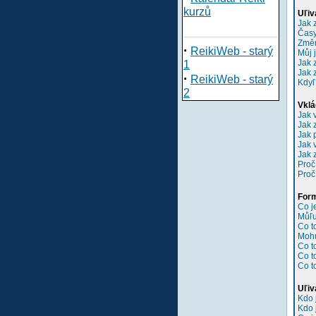
kurzů
Uľiv
Jak 
Časy
Změn
·
ReikiWeb - starý
Můj 
Jak 
1
Jak 
·
ReikiWeb - starý
Kdyľ
2
Vklá
Jak 
Jak 
Jak 
Jak 
Jak 
Proč
Proč
Form
Co 
Můľu
Co t
Mohu
Co t
Co t
Co t
Uľiv
Kdo 
Kdo 