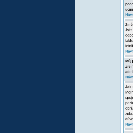
podo
učini
Návr
Změn
Jste
odpo
takľ
letn
Návr
Můj 
Zřej
admi
Návr
Jak 
Moľn
spoj
pozi
obrá
zobr
důvo
Návr