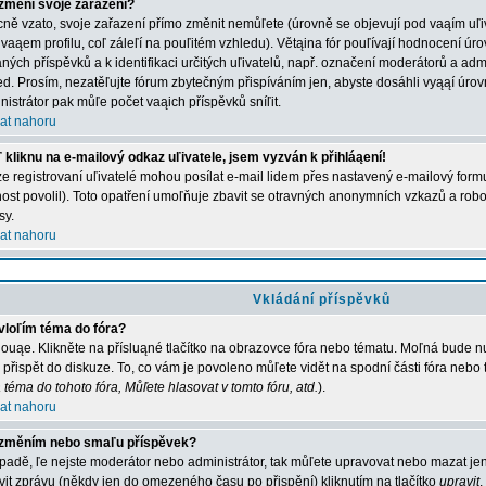
změní svoje zařazení?
ně vzato, svoje zařazení přímo změnit nemůľete (úrovně se objevují pod vaąím u
 vaąem profilu, coľ záleľí na pouľitém vzhledu). Větąina fór pouľívají hodnocení úro
aných příspěvků a k identifikaci určitých uľivatelů, např. označení moderátorů a adm
ed. Prosím, nezatěľujte fórum zbytečným přispíváním jen, abyste dosáhli vyąąí úro
nistrátor pak můľe počet vaąich příspěvků sníľit.
at nahoru
 kliknu na e-mailový odkaz uľivatele, jsem vyzván k přihláąení!
e registrovaní uľivatelé mohou posílat e-mail lidem přes nastavený e-mailový formu
ost povolil). Toto opatření umoľňuje zbavit se otravných anonymních vzkazů a robot
sy.
at nahoru
Vkládání příspěvků
vloľím téma do fóra?
ouąe. Klikněte na přísluąné tlačítko na obrazovce fóra nebo tématu. Moľná bude nu
 přispět do diskuze. To, co vám je povoleno můľete vidět na spodní části fóra nebo
 téma do tohoto fóra, Můľete hlasovat v tomto fóru, atd.
).
at nahoru
změním nebo smaľu příspěvek?
ípadě, ľe nejste moderátor nebo administrátor, tak můľete upravovat nebo mazat jen
vit zprávu (někdy jen do omezeného času po přispění) kliknutím na tlačítko
upravit
.