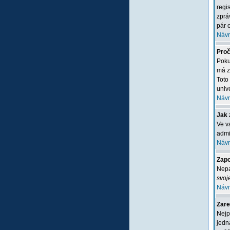
regi
zprá
pár c
Návr
Proč
Poku
má z
Toto
unive
Návr
Jak 
Ve v
admi
Návr
Zapo
Nepa
svoj
Návr
Zare
Nejp
jedn