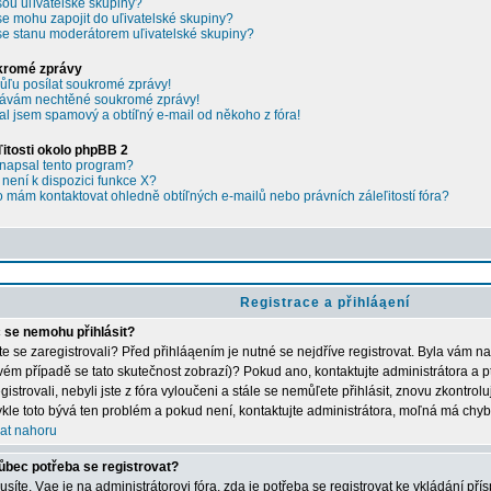
sou uľivatelské skupiny?
se mohu zapojit do uľivatelské skupiny?
se stanu moderátorem uľivatelské skupiny?
kromé zprávy
ľu posílat soukromé zprávy!
ávám nechtěné soukromé zprávy!
al jsem spamový a obtíľný e-mail od někoho z fóra!
ľitosti okolo phpBB 2
napsal tento program?
 není k dispozici funkce X?
 mám kontaktovat ohledně obtíľných e-mailů nebo právních záleľitostí fóra?
Registrace a přihláąení
 se nemohu přihlásit?
ste se zaregistrovali? Před přihláąením je nutné se nejdříve registrovat. Byla vám n
vém případě se tato skutečnost zobrazí)? Pokud ano, kontaktujte administrátora a p
gistrovali, nebyli jste z fóra vyloučeni a stále se nemůľete přihlásit, znovu zkontrol
kle toto bývá ten problém a pokud není, kontaktujte administrátora, moľná má chyb
at nahoru
ůbec potřeba se registrovat?
síte. Vąe je na administrátorovi fóra, zda je potřeba se registrovat ke vkládání př