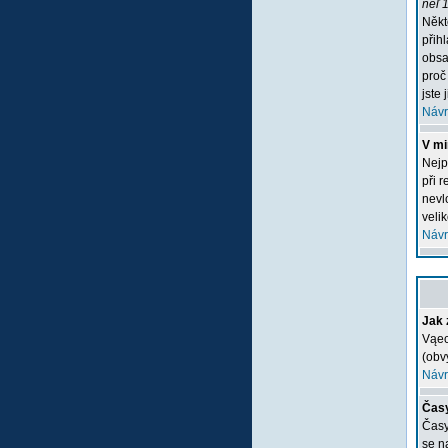
neľ 1
Někt
přih
obsa
proč
jste 
Návr
V mi
Nejp
při 
nevlo
veli
Návr
Jak 
Vąec
(obv
Návr
Časy
Časy
se n