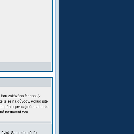
a fóru zakázána činnost (v
tejte se na důvody. Pokud jste
ujte přihlaąovací jméno a heslo.
né nastavení fóra.
íspěvků. Samozřejmě, ľe