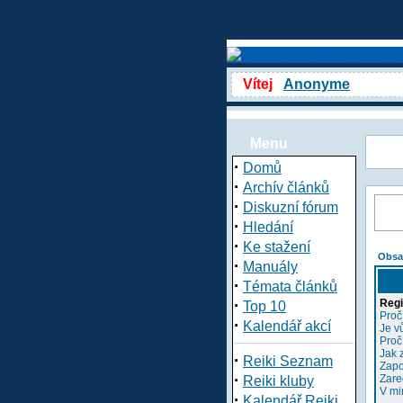
Vítej
Anonyme
Menu
·
Domů
·
Archív článků
·
Diskuzní fórum
·
Hledání
·
Ke stažení
Obsa
·
Manuály
·
Témata článků
·
Regi
Top 10
Proč
·
Kalendář akcí
Je v
Proč
Jak 
·
Reiki Seznam
Zapo
·
Zare
Reiki kluby
V mi
·
Kalendář Reiki