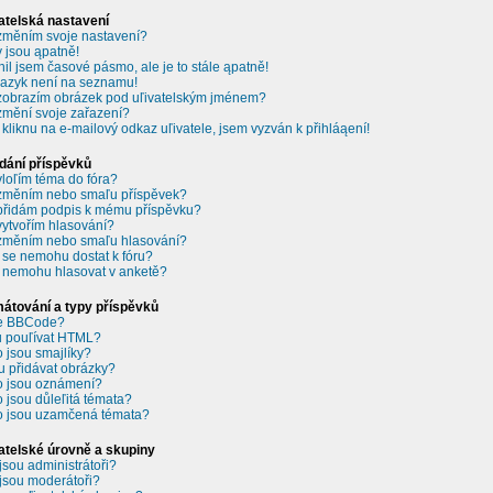
atelská nastavení
změním svoje nastavení?
 jsou ąpatně!
il jsem časové pásmo, ale je to stále ąpatně!
jazyk není na seznamu!
zobrazím obrázek pod uľivatelským jménem?
změní svoje zařazení?
 kliknu na e-mailový odkaz uľivatele, jsem vyzván k přihláąení!
dání příspěvků
vloľím téma do fóra?
změním nebo smaľu příspěvek?
přidám podpis k mému příspěvku?
vytvořím hlasování?
změním nebo smaľu hlasování?
 se nemohu dostat k fóru?
 nemohu hlasovat v anketě?
átování a typy příspěvků
je BBCode?
 pouľívat HTML?
o jsou smajlíky?
 přidávat obrázky?
o jsou oznámení?
o jsou důleľitá témata?
o jsou uzamčená témata?
atelské úrovně a skupiny
jsou administrátoři?
jsou moderátoři?