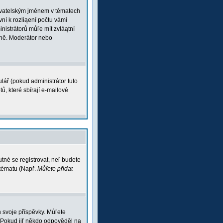
ľivatelským jménem v tématech
vní k rozliąení počtu vámi
inistrátorů můľe mít zvláątní
vně. Moderátor nebo
lář (pokud administrátor tuto
ů, které sbírají e-mailové
tné se registrovat, neľ budete
 tématu (Např.
Můľete přidat
 svoje příspěvky. Můľete
 Pokud jiľ někdo odpověděl na