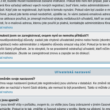
3 let
, budete muset následovat zaslané instrukce. Pokud toto není ten případ, pak 
erá fóra vyľadují aktivaci vąech nových registrací, buď Vámi, nebo administrátorem
lásit. Kdyľ jste se registrovali, byli byste k tomuto vyzváni. Pokud vám byl zaslán e-
ľené, pokud jste tento email neobdrľeli, ujistěte se, ľe vámi zadaná emailová adr
 se aktivace pouľívá, je zmenąit moľnost výskytu
neľádoucích
uľivatelů, kteří se sn
jisti, ľe e-mailová adresa, kterou jste pouľili je platná, kontaktujte administrátora fóra
at nahoru
nulosti jsem se zaregistroval, ovąem nyní se nemohu přihlásit?!
ravděpodobnějąí důvody: zadali jste chybné uľivatelské jméno nebo heslo (zkontroluj
registraci) nebo administrátor z nějakého důvodu smazal váą účet. Pokud je to ten d
ľili ľádný příspěvek. Je to obvyklé, ľe se pravidelně odstraňují uľivatelé, kteří ničí
kost databáze. Zkuste se zaregistrovat znovu a zapojte se do diskuzí.
at nahoru
Uľivatelská nastavení
změním svoje nastavení?
hna vaąe nastavení (pokud jste registrováni) jsou uloľena v databázi. Ke změně st
ykle se nachází v horní části stránky, ale nemusí to být pravidlem). Takto si můľete
at nahoru
 jsou ąpatně!
 jsou téměř vľdy v pořádku, ovąem to, co vidíte jsou časy zobrazené v jiném časo
acházíte. Pokud je to tak, změňte si časové pásmo v profilu. Berte na vědomí, ľe