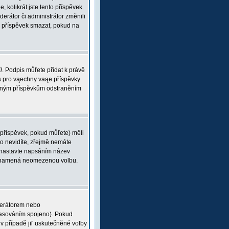
, kolikrát jste tento příspěvek
rátor či administrátor změnili
ou příspěvek smazat, pokud na
l
. Podpis můľete přidat k právě
is pro vąechny vaąe příspěvky
braným příspěvkům odstraněním
 příspěvek, pokud můľete) měli
o nevidíte, zřejmě nemáte
 (nastavte napsáním název
 0 znamená neomezenou volbu.
derátorem nebo
 hlasováním spojeno). Pokud
v případě jiľ uskutečněné volby