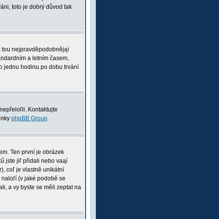
ni, toto je dobrý důvod tak
pak tou nejpravděpodobnějąí
tandardním a letním časem,
o jednu hodinu po dobu trvání
nepřeloľil. Kontaktujte
ránky
phpBB Group
.
nem. Ten první je obrázek
 jste jiľ přidali nebo vaąí
, coľ je vlastně unikátní
i naloľí (v jaké podobě se
li, a vy byste se měli zeptat na