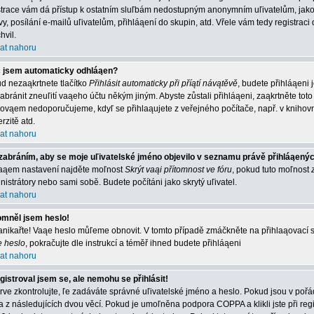
strace vám dá přístup k ostatním sluľbám nedostupným anonymním uľivatelům, jako
vy, posílání e-mailů uľivatelům, přihláąení do skupin, atd. Vřele vám tedy registrac
hvil.
at nahoru
 jsem automaticky odhláąen?
d nezaąkrtnete tlačítko
Přihlásit automaticky při příątí návątěvě
, budete přihláąeni 
abránit zneuľití vaąeho účtu někým jiným. Abyste zůstali přihláąeni, zaąkrtněte toto 
 ovąem nedoporučujeme, kdyľ se přihlaąujete z veřejného počítače, např. v knihovn
rzitě atd.
at nahoru
zabráním, aby se moje uľivatelské jméno objevilo v seznamu právě přihláąený
aąem nastavení najděte moľnost
Skrýt vaąi přítomnost ve fóru
, pokud tuto moľnost
nistrátory nebo sami sobě. Budete počítáni jako skrytý uľivatel.
at nahoru
mněl jsem heslo!
nikařte! Vaąe heslo můľeme obnovit. V tomto případě zmáčkněte na přihlaąovací st
e heslo
, pokračujte dle instrukcí a téměř ihned budete přihláąeni
at nahoru
gistroval jsem se, ale nemohu se přihlásit!
rve zkontrolujte, ľe zadáváte správné uľivatelské jméno a heslo. Pokud jsou v poř
a z následujících dvou věcí. Pokud je umoľněna podpora COPPA a klikli jste při reg