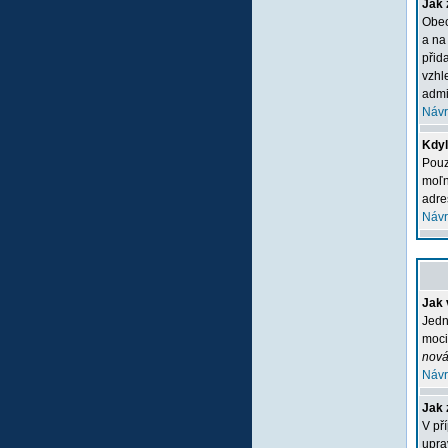
Jak 
Obec
a na
přid
vzhl
admi
Návr
Kdyľ
Pouz
moľn
adre
Návr
Jak 
Jedn
moci
nová
Návr
Jak 
V př
upra