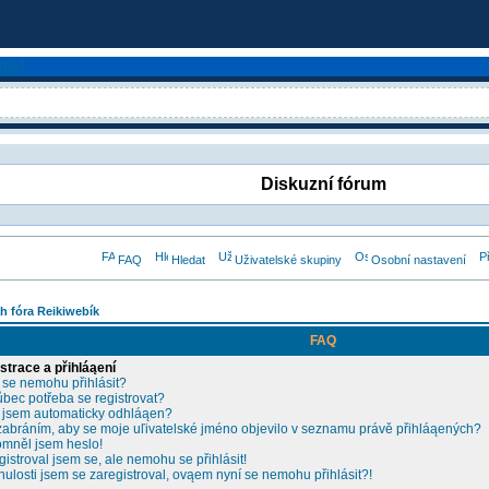
Diskuzní fórum
FAQ
Hledat
Uživatelské skupiny
Osobní nastavení
h fóra Reikiwebík
FAQ
strace a přihláąení
 se nemohu přihlásit?
ůbec potřeba se registrovat?
 jsem automaticky odhláąen?
zabráním, aby se moje uľivatelské jméno objevilo v seznamu právě přihláąených?
mněl jsem heslo!
gistroval jsem se, ale nemohu se přihlásit!
nulosti jsem se zaregistroval, ovąem nyní se nemohu přihlásit?!