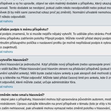
příspěvek a vy ho upravíte, objeví se vám malinký dodatek u příspěvku, který ukazuje
vovali. Tento dodatek se neobjeví, pokud zatím nikdo neodpověděl nebo pokud mode
pěvek (ti by měli sami zanechat vzkaz proč jej změnili). Normální uľivatelé nemoh
jiľ někdo odpověděl.
at nahoru
přidám podpis k mému příspěvku?
at podpis znamená, ľe si musíte nejdřív nějaký vytvořit. To uděláte přes stránku
Profi
ému příspěvku zatrľením poloľky
Připojit podpis
. Můľete rovněľ přidat stejný podp
rtnutím přísluąného políčka v nastavení profilu (je moľné nepřidávat podpis k vy
o zaąkrtnutí).
at nahoru
vytvořím hlasování?
oření hlasování je jednoduché. Kdyľ přidáte nový příspěvek (nebo upravujete první
 vidět tlačítko
Přidat hlasování
pod hlavním oknem na přidávání příspěvků (pokud t
vnění vytvářet ankety). Měli byste zadat název ankety a pak alespoň dvě moľnosti
ky a klikněte na
Přidat odpověď
. Můľete také přidat časový limit pro anketu, kde
t odpovědí, které můľete zadat, určuje administrátor fóra.
at nahoru
změním nebo smaľu hlasování?
o stejné jako s příspěvky, hlasování mohou být upravována původním autorem, mo
nistrátorem. Úpravu zahájíte kliknutím na první příspěvek v tématu (toto je vľdy s
o zatím nehlasoval, pak uľivatelé mohou vymazat nebo změnit poloľku v hlasování, 