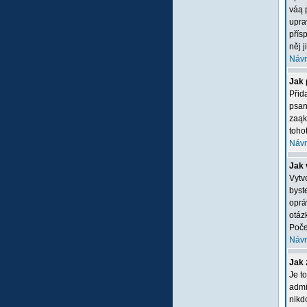
váą 
upra
přís
něj 
Návr
Jak 
Přid
psan
zaąk
tohot
Návr
Jak 
Vytv
byste
oprá
otáz
Poče
Návr
Jak 
Je t
admi
nikd