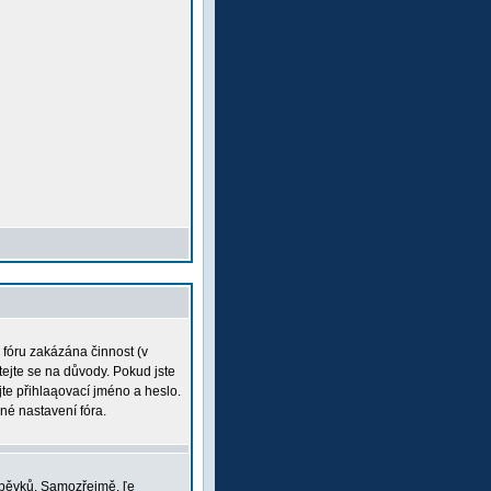
a fóru zakázána činnost (v
tejte se na důvody. Pokud jste
ujte přihlaąovací jméno a heslo.
né nastavení fóra.
íspěvků. Samozřejmě, ľe