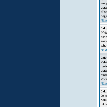
váą 
upra
přís
něj 
Návr
Jak 
Přid
psan
zaąk
tohot
Návr
Jak 
Vytv
byste
oprá
otáz
Poče
Návr
Jak 
Je t
admi
nikd