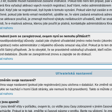
3 let
, budete muset následovat zaslané instrukce. Pokud toto není ten případ, pak 
erá fóra vyľadují aktivaci vąech nových registrací, buď Vámi, nebo administrátorem
lásit. Kdyľ jste se registrovali, byli byste k tomuto vyzváni. Pokud vám byl zaslán e-
ľené, pokud jste tento email neobdrľeli, ujistěte se, ľe vámi zadaná emailová adr
 se aktivace pouľívá, je zmenąit moľnost výskytu
neľádoucích
uľivatelů, kteří se sn
jisti, ľe e-mailová adresa, kterou jste pouľili je platná, kontaktujte administrátora fóra
at nahoru
nulosti jsem se zaregistroval, ovąem nyní se nemohu přihlásit?!
ravděpodobnějąí důvody: zadali jste chybné uľivatelské jméno nebo heslo (zkontroluj
registraci) nebo administrátor z nějakého důvodu smazal váą účet. Pokud je to ten d
ľili ľádný příspěvek. Je to obvyklé, ľe se pravidelně odstraňují uľivatelé, kteří ničí
kost databáze. Zkuste se zaregistrovat znovu a zapojte se do diskuzí.
at nahoru
Uľivatelská nastavení
změním svoje nastavení?
hna vaąe nastavení (pokud jste registrováni) jsou uloľena v databázi. Ke změně st
ykle se nachází v horní části stránky, ale nemusí to být pravidlem). Takto si můľete
at nahoru
 jsou ąpatně!
 jsou téměř vľdy v pořádku, ovąem to, co vidíte jsou časy zobrazené v jiném časo
acházíte. Pokud je to tak, změňte si časové pásmo v profilu. Berte na vědomí, ľe