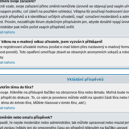
změní svoje zařazení?
ně vzato, svoje zařazení přímo změnit nemůľete (úrovně se objevují pod vaąím u
 vaąem profilu, coľ záleľí na pouľitém vzhledu). Větąina fór pouľívají hodnocení úro
aných příspěvků a k identifikaci určitých uľivatelů, např. označení moderátorů a adm
ed. Prosím, nezatěľujte fórum zbytečným přispíváním jen, abyste dosáhli vyąąí úro
nistrátor pak můľe počet vaąich příspěvků sníľit.
at nahoru
 kliknu na e-mailový odkaz uľivatele, jsem vyzván k přihláąení!
e registrovaní uľivatelé mohou posílat e-mail lidem přes nastavený e-mailový formu
ost povolil). Toto opatření umoľňuje zbavit se otravných anonymních vzkazů a robot
sy.
at nahoru
Vkládání příspěvků
vloľím téma do fóra?
ouąe. Klikněte na přísluąné tlačítko na obrazovce fóra nebo tématu. Moľná bude nu
 přispět do diskuze. To, co vám je povoleno můľete vidět na spodní části fóra nebo
 téma do tohoto fóra, Můľete hlasovat v tomto fóru, atd.
).
at nahoru
změním nebo smaľu příspěvek?
ípadě, ľe nejste moderátor nebo administrátor, tak můľete upravovat nebo mazat jen
vit zprávu (někdy jen do omezeného času po přispění) kliknutím na tlačítko
upravit
.