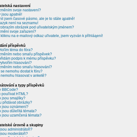
atelská nastavení
změním svoje nastavení?
 jsou ąpatně!
il jsem časové pásmo, ale je to stále ąpatně!
jazyk není na seznamu!
zobrazím obrázek pod uľivatelským jménem?
změní svoje zařazení?
 kliknu na e-mailový odkaz uľivatele, jsem vyzván k přihláąení!
dání příspěvků
vloľím téma do fóra?
změním nebo smaľu příspěvek?
přidám podpis k mému příspěvku?
vytvořím hlasování?
změním nebo smaľu hlasování?
 se nemohu dostat k fóru?
 nemohu hlasovat v anketě?
átování a typy příspěvků
je BBCode?
 pouľívat HTML?
o jsou smajlíky?
 přidávat obrázky?
o jsou oznámení?
o jsou důleľitá témata?
o jsou uzamčená témata?
atelské úrovně a skupiny
jsou administrátoři?
jsou moderátoři?