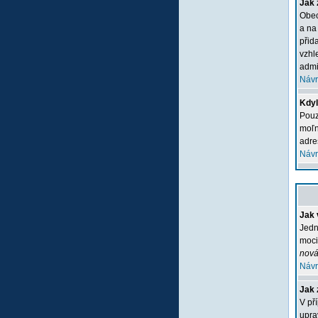
Jak 
Obec
a na
přid
vzhl
admi
Návr
Kdyľ
Pouz
moľn
adre
Návr
Jak 
Jedn
moci
nová
Návr
Jak 
V př
upra