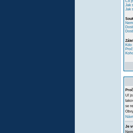
Co j
Jak 
Jak 
Sou
Nemů
Dost
Dost
Zále
Kdo 
Proč
Koho
Proč
Uľ j
tako
se re
Obvy
Návr
Je v
Nemu