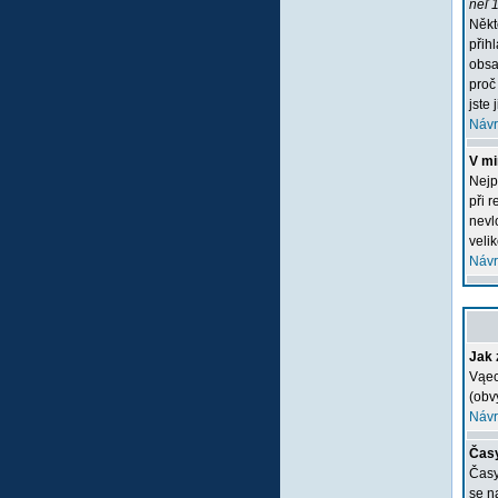
neľ 1
Někt
přih
obsa
proč
jste 
Návr
V mi
Nejp
při 
nevlo
veli
Návr
Jak 
Vąec
(obv
Návr
Časy
Časy
se n