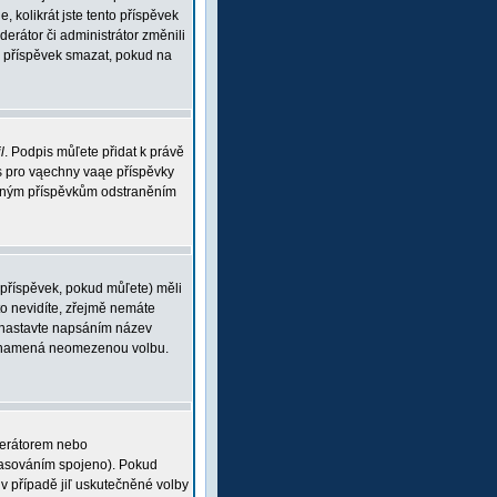
, kolikrát jste tento příspěvek
rátor či administrátor změnili
ou příspěvek smazat, pokud na
l
. Podpis můľete přidat k právě
is pro vąechny vaąe příspěvky
braným příspěvkům odstraněním
 příspěvek, pokud můľete) měli
o nevidíte, zřejmě nemáte
 (nastavte napsáním název
 0 znamená neomezenou volbu.
derátorem nebo
 hlasováním spojeno). Pokud
v případě jiľ uskutečněné volby