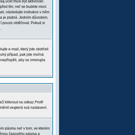
váą účet musí být aktivován.
 před tím, neľ se budete moci
mail, následujte instrukce v něm
esa je platná. Jedním důvodem,
aľí pouze obtěľovat. Pokud si
.
te e-mail, který jste obdrľeli
ruhý případ, pak jste moľná
m nepřispěli, aby se zmenąila
ačí kliknout na odkaz
Profil
 změnit veąkerá svá nastavení.
vém pásmu neľ v tom, ve kterém
 změnou časového pásma a