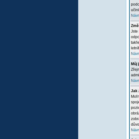
podo
učini
Návr
Změn
Jste
odpo
takľ
letn
Návr
Můj 
Zřej
admi
Návr
Jak 
Moľn
spoj
pozi
obrá
zobr
důvo
Návr