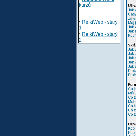
kurzů
Uľiv
Jak 
Časy
Změn
·
ReikiWeb - starý
Můj 
Jak 
1
Jak 
·
ReikiWeb - starý
Kdyľ
2
Vklá
Jak 
Jak 
Jak 
Jak 
Jak 
Proč
Proč
Form
Co 
Můľu
Co t
Mohu
Co t
Co t
Co t
Uľiv
Kdo 
Kdo 