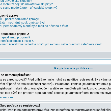
sou uľivatelské skupiny?
se mohu zapojit do uľivatelské skupiny?
se stanu moderátorem uľivatelské skupiny?
kromé zprávy
ľu posílat soukromé zprávy!
ávám nechtěné soukromé zprávy!
al jsem spamový a obtíľný e-mail od někoho z fóra!
ľitosti okolo phpBB 2
napsal tento program?
 není k dispozici funkce X?
 mám kontaktovat ohledně obtíľných e-mailů nebo právních záleľitostí fóra?
Registrace a přihláąení
 se nemohu přihlásit?
ste se zaregistrovali? Před přihláąením je nutné se nejdříve registrovat. Byla vám n
vém případě se tato skutečnost zobrazí)? Pokud ano, kontaktujte administrátora a p
gistrovali, nebyli jste z fóra vyloučeni a stále se nemůľete přihlásit, znovu zkontrol
kle toto bývá ten problém a pokud není, kontaktujte administrátora, moľná má chyb
at nahoru
ůbec potřeba se registrovat?
síte. Vąe je na administrátorovi fóra, zda je potřeba se registrovat ke vkládání př