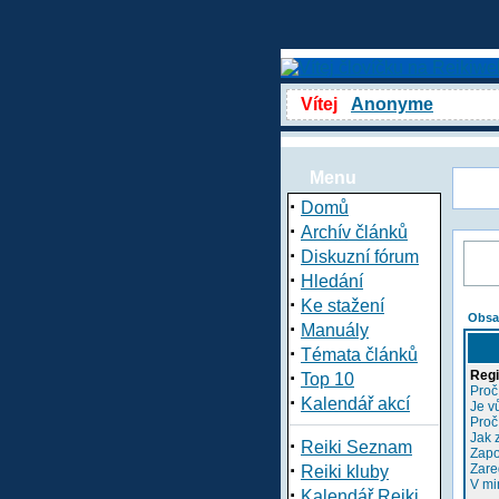
Vítej
Anonyme
Menu
·
Domů
·
Archív článků
·
Diskuzní fórum
·
Hledání
·
Ke stažení
Obsa
·
Manuály
·
Témata článků
·
Regi
Top 10
Proč
·
Kalendář akcí
Je v
Proč
Jak 
·
Reiki Seznam
Zapo
·
Zare
Reiki kluby
V mi
·
Kalendář Reiki