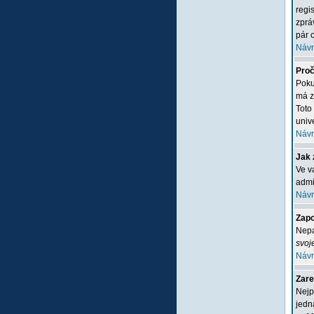
regi
zprá
pár c
Návr
Proč
Poku
má z
Toto
unive
Návr
Jak 
Ve v
admi
Návr
Zapo
Nepa
svoj
Návr
Zare
Nejp
jedn