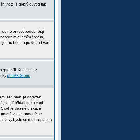
ni, toto je dobrý důvod tak
pak tou nejpravděpodobnějąí
tandardním a letním časem,
o jednu hodinu po dobu trvání
nepřeloľil. Kontaktujte
ránky
phpBB Group
.
nem. Ten první je obrázek
 jste jiľ přidali nebo vaąí
, coľ je vlastně unikátní
i naloľí (v jaké podobě se
li, a vy byste se měli zeptat na