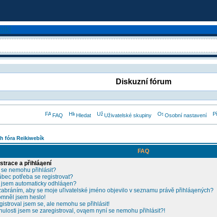
Diskuzní fórum
FAQ
Hledat
Uživatelské skupiny
Osobní nastavení
h fóra Reikiwebík
FAQ
strace a přihláąení
 se nemohu přihlásit?
ůbec potřeba se registrovat?
 jsem automaticky odhláąen?
zabráním, aby se moje uľivatelské jméno objevilo v seznamu právě přihláąených?
mněl jsem heslo!
gistroval jsem se, ale nemohu se přihlásit!
nulosti jsem se zaregistroval, ovąem nyní se nemohu přihlásit?!