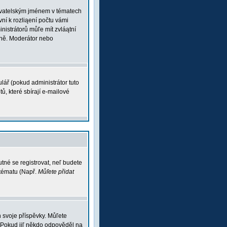
ľivatelským jménem v tématech
vní k rozliąení počtu vámi
inistrátorů můľe mít zvláątní
vně. Moderátor nebo
lář (pokud administrátor tuto
ů, které sbírají e-mailové
tné se registrovat, neľ budete
 tématu (Např.
Můľete přidat
 svoje příspěvky. Můľete
 Pokud jiľ někdo odpověděl na