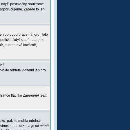
 např. postavičky, soukromé
i doporučujeme. Zabere to jen
jen po dobu práce na fóru. Toto
políčko, kdyľ se přihlaąujete.
ě, internetové kavárně,
ch?
zvolíte
budete viditelní jen pro
ránce tlačítko
Zapomněl jsem
ádku, pak se mohla odehrát
istraci na odkaz
... a je mi méně