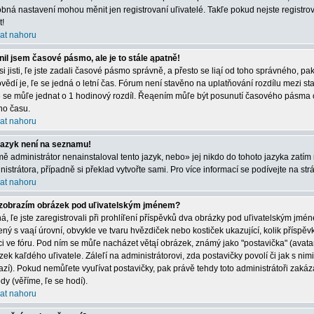
bná nastavení mohou měnit jen registrovaní uľivatelé. Takľe pokud nejste registrová
t!
at nahoru
il jsem časové pásmo, ale je to stále ąpatně!
 si jisti, ľe jste zadali časové pásmo správně, a přesto se liąí od toho správného, 
vědí je, ľe se jedná o letní čas. Fórum není stavěno na uplatňování rozdílu mezi s
e se můľe jednat o 1 hodinový rozdíl. Řeąením můľe být posunutí časového pásma 
ího času.
at nahoru
jazyk není na seznamu!
mě administrátor nenainstaloval tento jazyk, nebo» jej nikdo do tohoto jazyka zatím 
nistrátora, případně si překlad vytvořte sami. Pro více informací se podívejte na st
at nahoru
zobrazím obrázek pod uľivatelským jménem?
á, ľe jste zaregistrovali při prohlíľení příspěvků dva obrázky pod uľivatelským jmé
ený s vaąí úrovní, obvykle ve tvaru hvězdiček nebo kostiček ukazující, kolik příspěvků
ci ve fóru. Pod ním se můľe nacházet větąí obrázek, známý jako "postavička" (avatar)
zek kaľdého uľivatele. Záleľí na administrátorovi, zda postavičky povolí či jak s nim
azí). Pokud nemůľete vyuľívat postavičky, pak právě tehdy toto administrátoři zakáza
dy (věříme, ľe se hodí).
at nahoru