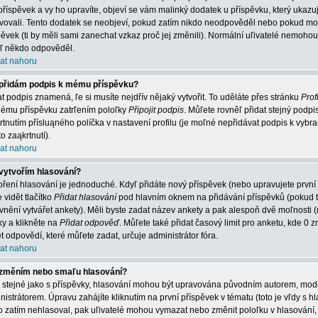
příspěvek a vy ho upravíte, objeví se vám malinký dodatek u příspěvku, který ukazuje
vovali. Tento dodatek se neobjeví, pokud zatím nikdo neodpověděl nebo pokud mode
pěvek (ti by měli sami zanechat vzkaz proč jej změnili). Normální uľivatelé nemoh
jiľ někdo odpověděl.
at nahoru
přidám podpis k mému příspěvku?
at podpis znamená, ľe si musíte nejdřív nějaký vytvořit. To uděláte přes stránku
Profi
ému příspěvku zatrľením poloľky
Připojit podpis
. Můľete rovněľ přidat stejný podp
rtnutím přísluąného políčka v nastavení profilu (je moľné nepřidávat podpis k vy
o zaąkrtnutí).
at nahoru
vytvořím hlasování?
oření hlasování je jednoduché. Kdyľ přidáte nový příspěvek (nebo upravujete první
 vidět tlačítko
Přidat hlasování
pod hlavním oknem na přidávání příspěvků (pokud t
vnění vytvářet ankety). Měli byste zadat název ankety a pak alespoň dvě moľnosti
ky a klikněte na
Přidat odpověď
. Můľete také přidat časový limit pro anketu, kde
t odpovědí, které můľete zadat, určuje administrátor fóra.
at nahoru
změním nebo smaľu hlasování?
o stejné jako s příspěvky, hlasování mohou být upravována původním autorem, mo
nistrátorem. Úpravu zahájíte kliknutím na první příspěvek v tématu (toto je vľdy s
o zatím nehlasoval, pak uľivatelé mohou vymazat nebo změnit poloľku v hlasování, 