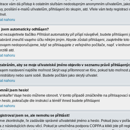
strace vám dá přístup k ostatním sluľbám nedostupným anonymním uľivatelům, jako
vy, posílání e-mailů uľivatelům, přihláąení do skupin, atd. Vřele vám tedy registrac
hvil.
at nahoru
 jsem automaticky odhláąen?
d nezaąkrtnete tlačítko
Přihlásit automaticky při příątí návątěvě
, budete přihláąeni 
abránit zneuľití vaąeho účtu někým jiným. Abyste zůstali přihláąeni, zaąkrtněte toto 
 ovąem nedoporučujeme, kdyľ se přihlaąujete z veřejného počítače, např. v knihovn
rzitě atd.
at nahoru
zabráním, aby se moje uľivatelské jméno objevilo v seznamu právě přihláąený
aąem nastavení najděte moľnost
Skrýt vaąi přítomnost ve fóru
, pokud tuto moľnost
nistrátory nebo sami sobě. Budete počítáni jako skrytý uľivatel.
at nahoru
mněl jsem heslo!
nikařte! Vaąe heslo můľeme obnovit. V tomto případě zmáčkněte na přihlaąovací st
e heslo
, pokračujte dle instrukcí a téměř ihned budete přihláąeni
at nahoru
gistroval jsem se, ale nemohu se přihlásit!
rve zkontrolujte, ľe zadáváte správné uľivatelské jméno a heslo. Pokud jsou v poř
a z následujících dvou věcí. Pokud je umoľněna podpora COPPA a klikli jste při reg