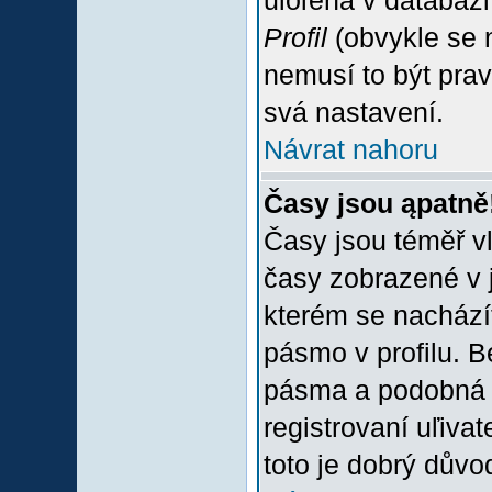
uloľena v databázi
Profil
(obvykle se n
nemusí to být prav
svá nastavení.
Návrat nahoru
Časy jsou ąpatně
Časy jsou téměř vľ
časy zobrazené v 
kterém se nacházít
pásmo v profilu. 
pásma a podobná 
registrovaní uľivat
toto je dobrý důvod