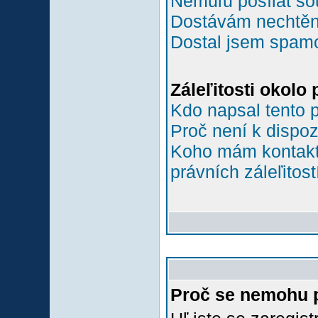
Nemůľu posílat so
Dostávám nechtěn
Dostal jsem spamov
Záleľitosti okolo
Kdo napsal tento 
Proč není k dispoz
Koho mám kontakto
právních záleľitost
Proč se nemohu p