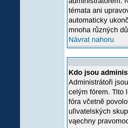
administrátorem.
témata ani upravov
automaticky ukon
mnoha různých dů
Návrat nahoru
Kdo jsou adminis
Administrátoři jso
celým fórem. Tito
fóra včetně povolo
uľivatelských skup
vąechny pravomoci