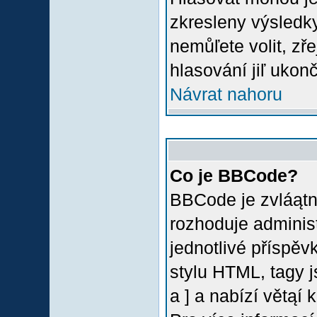
zkresleny výsledky
nemůľete volit, z
hlasování jiľ ukon
Návrat nahoru
Co je BBCode?
BBCode je zvláątn
rozhoduje administ
jednotlivé příspě
stylu HTML, tagy 
a ] a nabízí větąí 