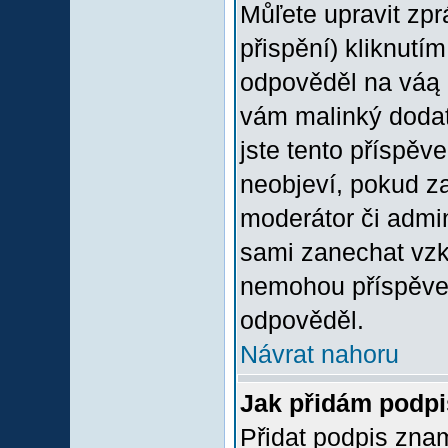
Můľete upravit zp
přispění) kliknutím
odpověděl na váą p
vám malinký dodate
jste tento příspěv
neobjeví, pokud z
moderátor či admini
sami zanechat vzka
nemohou příspěvek
odpověděl.
Návrat nahoru
Jak přidám podp
Přidat podpis znam