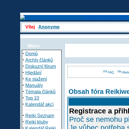
Vítej
Anonyme
Menu
·
Domů
·
Archív článků
·
Diskuzní fórum
·
Hledání
FAQ
Hled
·
Ke stažení
·
Manuály
Obsah fóra Reikiw
·
Témata článků
·
Top 10
·
Kalendář akcí
Registrace a přih
·
Reiki Seznam
Proč se nemohu př
·
Reiki kluby
Je vůbec potřeba s
·
Kalendář Reiki