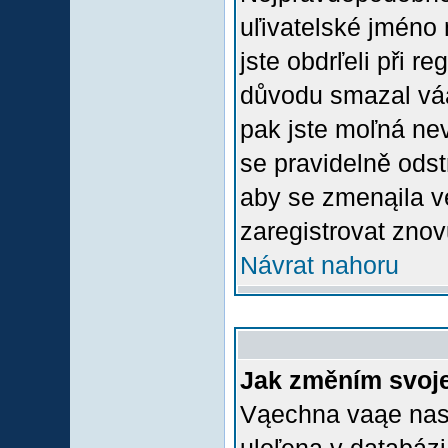
uľivatelské jméno 
jste obdrľeli při r
důvodu smazal váą 
pak jste moľná nevl
se pravidelně odstr
aby se zmenąila v
zaregistrovat znov
Návrat nahoru
Jak změním svoje
Vąechna vaąe nasta