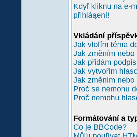
Kdyľ kliknu na e-m
přihláąení!
Vkládání příspěv
Jak vloľím téma do
Jak změním nebo 
Jak přidám podpi
Jak vytvořím hlas
Jak změním nebo 
Proč se nemohu do
Proč nemohu hlas
Formátování a ty
Co je BBCode?
Můľu pouľívat HT