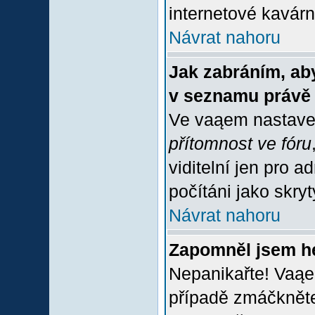
internetové kavárně
Návrat nahoru
Jak zabráním, aby
v seznamu právě
Ve vaąem nastave
přítomnost ve fóru
viditelní jen pro 
počítáni jako skrytý
Návrat nahoru
Zapomněl jsem h
Nepanikařte! Vaąe
případě zmáčkněte 