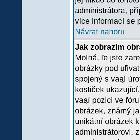
administrátora, př
více informací se 
Návrat nahoru
Jak zobrazím ob
Moľná, ľe jste zare
obrázky pod uľiva
spojený s vaąí úro
kostiček ukazující,
vaąí pozici ve fór
obrázek, známý jak
unikátní obrázek k
administrátorovi, z