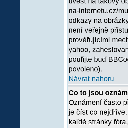
uvést na takový o
na-internetu.cz/m
odkazy na obrázky
není veřejně příst
prověřujícími mec
yahoo, zaheslovan
pouľijte buď BBCod
povoleno).
Návrat nahoru
Co to jsou oznám
Oznámení často při
je číst co nejdřív
kaľdé stránky fóra