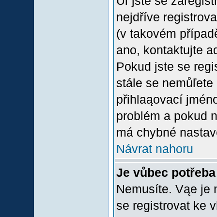
Uľ jste se zaregis
nejdříve registrov
(v takovém případ
ano, kontaktujte a
Pokud jste se regis
stále se nemůľete p
přihlaąovací jméno
problém a pokud ne
má chybné nastave
Návrat nahoru
Je vůbec potřeba 
Nemusíte. Vąe je n
se registrovat ke 