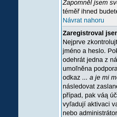
Zapomněl jsem sv
téměř ihned budete
Návrat nahoru
Zaregistroval jse
Nejprve zkontroluj
jméno a heslo. Po
odehrát jedna z ná
umoľněna podpora C
odkaz
... a je mi 
následovat zaslané
případ, pak váą úč
vyľadují aktivaci 
nebo administráto