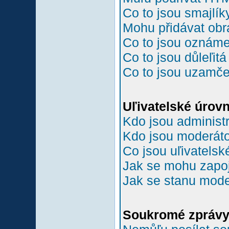
Co to jsou smajlík
Mohu přidávat ob
Co to jsou oznám
Co to jsou důleľit
Co to jsou uzamč
Uľivatelské úrov
Kdo jsou administr
Kdo jsou moderáto
Co jsou uľivatelsk
Jak se mohu zapoji
Jak se stanu mode
Soukromé zpráv