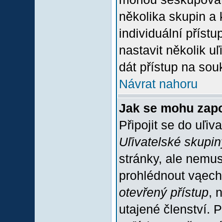
několika skupin a
individuální příst
nastavit několik u
dát přístup na sou
Návrat nahoru
Jak se mohu zapo
Připojit se do uľiv
Uľivatelské skupin
stránky, ale nemus
prohlédnout vąech
otevřený přístup
, 
utajené členství. 