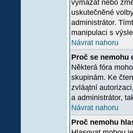
vymazat nebo změni
uskutečněné volby 
administrátor. Tím
manipulaci s výsl
Návrat nahoru
Proč se nemohu d
Některá fóra moho
skupinám. Ke čtení,
zvláątní autorizac
a administrátor, ta
Návrat nahoru
Proč nemohu hlas
Hlasovat mohou jen