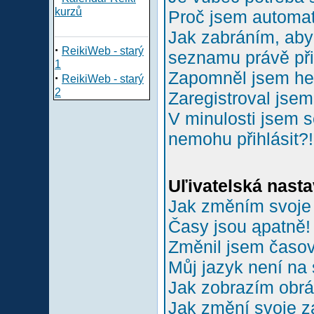
kurzů
Proč jsem automa
Jak zabráním, aby 
·
ReikiWeb - starý
seznamu právě př
1
Zapomněl jsem he
·
ReikiWeb - starý
2
Zaregistroval jsem
V minulosti jsem s
nemohu přihlásit?!
Uľivatelská nasta
Jak změním svoje
Časy jsou ąpatně!
Změnil jsem časové
Můj jazyk není na
Jak zobrazím obr
Jak změní svoje z