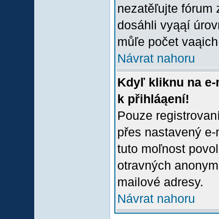
nezatěľujte fórum
dosáhli vyąąí úro
můľe počet vaąich 
Návrat nahoru
Kdyľ kliknu na e-
k přihláąení!
Pouze registrovaní
přes nastavený e-m
tuto moľnost povol
otravných anonymní
mailové adresy.
Návrat nahoru