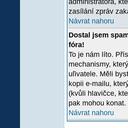
administrátora, kt
zasílání zpráv zak
Návrat nahoru
Dostal jsem spam
fóra!
To je nám líto. Př
mechanismy, který
uľivatele. Měli bys
kopii e-mailu, který
(kvůli hlavičce, k
pak mohou konat.
Návrat nahoru