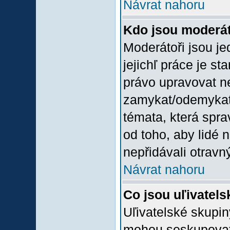
Návrat nahoru
Kdo jsou moderát
Moderátoři jsou jed
jejichľ práce je st
právo upravovat n
zamykat/odemykat,
témata, která spra
od toho, aby lidé 
nepřidávali otravný
Návrat nahoru
Co jsou uľivatel
Uľivatelské skupin
mohou seskupovat u