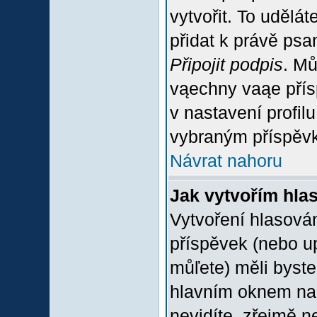
vytvořit. To udělá
přidat k právě ps
Připojit podpis
. Mů
vąechny vaąe přís
v nastavení profil
vybraným příspěvk
Návrat nahoru
Jak vytvořím hla
Vytvoření hlasován
příspěvek (nebo u
můľete) měli byste
hlavním oknem na 
nevidíte, zřejmě n