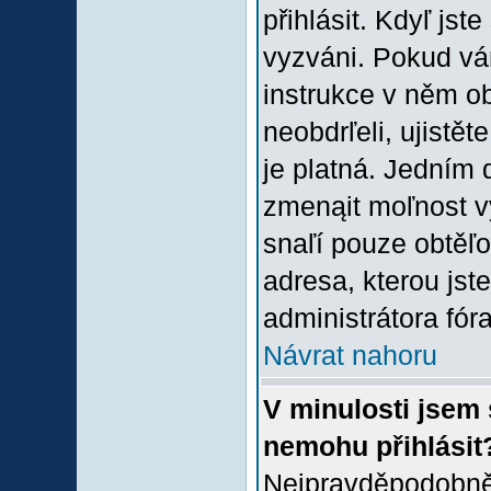
přihlásit. Kdyľ jste
vyzváni. Pokud vám
instrukce v něm ob
neobdrľeli, ujistě
je platná. Jedním 
zmenąit moľnost 
snaľí pouze obtěľov
adresa, kterou jste
administrátora fóra
Návrat nahoru
V minulosti jsem 
nemohu přihlásit
Nejpravděpodobněj