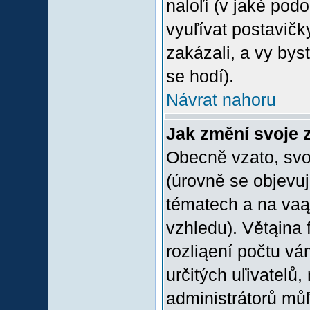
naloľí (v jaké pod
vyuľívat postavičk
zakázali, a vy bys
se hodí).
Návrat nahoru
Jak změní svoje 
Obecně vzato, svo
(úrovně se objevu
tématech a na vaąe
vzhledu). Větąina 
rozliąení počtu vá
určitých uľivatelů
administrátorů můľ