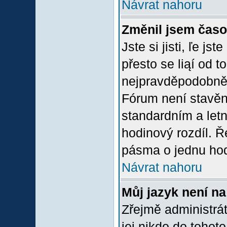
Návrat nahoru
Změnil jsem časov
Jste si jisti, ľe j
přesto se liąí od 
nejpravděpodobněją
Fórum není stavěn
standardním a let
hodinový rozdíl. 
pásma o jednu hod
Návrat nahoru
Můj jazyk není n
Zřejmě administrát
jej nikdo do tohoto