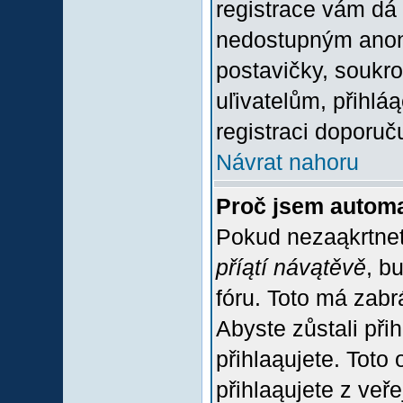
registrace vám dá 
nedostupným anon
postavičky, soukro
uľivatelům, přihlá
registraci doporuč
Návrat nahoru
Proč jsem automa
Pokud nezaąkrtnet
příątí návątěvě
, b
fóru. Toto má zabr
Abyste zůstali přih
přihlaąujete. Tot
přihlaąujete z veř