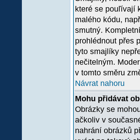
které se pouľívají 
malého kódu, např
smutný. Kompletní
prohlédnout přes p
tyto smajlíky nepř
nečitelným. Moder
v tomto směru změ
Návrat nahoru
Mohu přidávat o
Obrázky se mohou 
ačkoliv v současn
nahrání obrázků p