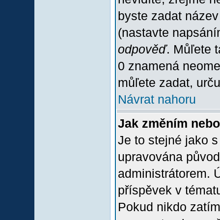
byste zadat název
(nastavte napsání
odpověď
. Můľete 
0 znamená neomez
můľete zadat, urču
Návrat nahoru
Jak změním nebo
Je to stejné jako 
upravována původ
administrátorem. Ú
příspěvek v tématu
Pokud nikdo zatím