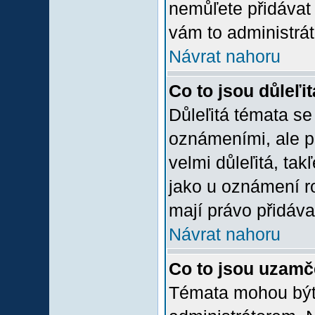
nemůľete přidávat 
vám to administrát
Návrat nahoru
Co to jsou důleľi
Důleľitá témata se
oznámeními, ale p
velmi důleľitá, tak
jako u oznámení ro
mají právo přidáva
Návrat nahoru
Co to jsou uzamč
Témata mohou bý