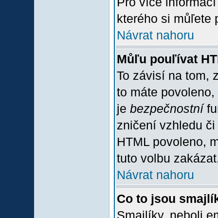
Pro více informac
kterého si můľete 
Návrat nahoru
Můľu pouľívat H
To závisí na tom, 
to máte povoleno, z
je
bezpečnostní
fu
zničení vzhledu či
HTML povoleno, mů
tuto volbu zakázat
Návrat nahoru
Co to jsou smajlí
Smajlíky, neboli e