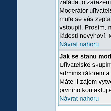
zaľádat o zařazení 
Moderátor uľivatel
můľe se vás zepta
vstoupit. Prosím,
ľádosti nevyhoví. 
Návrat nahoru
Jak se stanu mod
Uľivatelské skupi
administrátorem a
Máte-li zájem vytv
prvního kontaktuj
Návrat nahoru