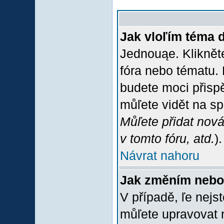
Jak vloľím téma 
Jednouąe. Klikněte
fóra nebo tématu. 
budete moci přispě
můľete vidět na sp
Můľete přidat nová
v tomto fóru, atd.
).
Návrat nahoru
Jak změním nebo
V případě, ľe nejs
můľete upravovat 