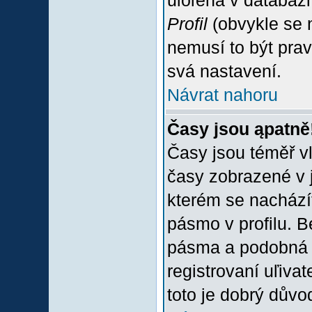
uloľena v databázi
Profil
(obvykle se n
nemusí to být prav
svá nastavení.
Návrat nahoru
Časy jsou ąpatně
Časy jsou téměř vľ
časy zobrazené v 
kterém se nacházít
pásmo v profilu. 
pásma a podobná 
registrovaní uľivat
toto je dobrý důvod