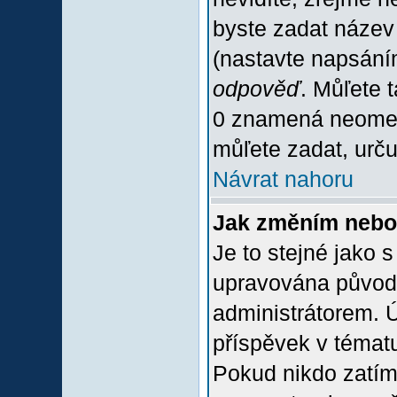
byste zadat název
(nastavte napsání
odpověď
. Můľete 
0 znamená neomez
můľete zadat, urču
Návrat nahoru
Jak změním nebo
Je to stejné jako 
upravována původ
administrátorem. Ú
příspěvek v tématu
Pokud nikdo zatím