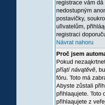
registrace vám dá 
nedostupným anon
postavičky, soukro
uľivatelům, přihlá
registraci doporuč
Návrat nahoru
Proč jsem automa
Pokud nezaąkrtnet
příątí návątěvě
, b
fóru. Toto má zabr
Abyste zůstali přih
přihlaąujete. Tot
přihlaąujete z veř