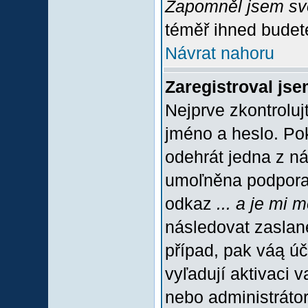
Zapomněl jsem sv
téměř ihned budete
Návrat nahoru
Zaregistroval jse
Nejprve zkontroluj
jméno a heslo. Po
odehrát jedna z ná
umoľněna podpora C
odkaz
... a je mi 
následovat zaslané
případ, pak váą úč
vyľadují aktivaci 
nebo administráto