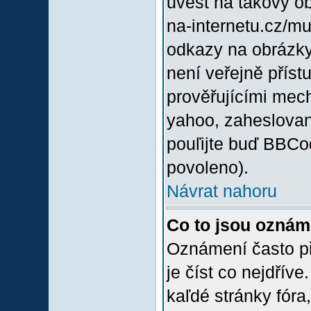
uvést na takový o
na-internetu.cz/m
odkazy na obrázky
není veřejně příst
prověřujícími mec
yahoo, zaheslovan
pouľijte buď BBCod
povoleno).
Návrat nahoru
Co to jsou oznám
Oznámení často při
je číst co nejdřív
kaľdé stránky fóra