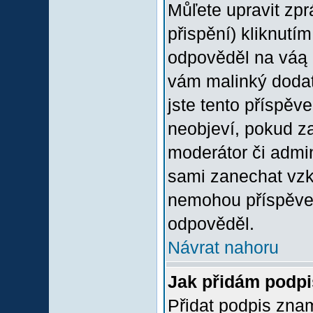
Můľete upravit zp
přispění) kliknutím
odpověděl na váą p
vám malinký dodate
jste tento příspěv
neobjeví, pokud z
moderátor či admini
sami zanechat vzka
nemohou příspěvek
odpověděl.
Návrat nahoru
Jak přidám podp
Přidat podpis znam