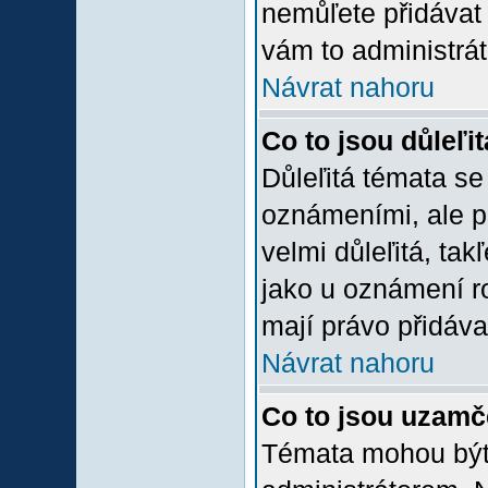
nemůľete přidávat 
vám to administrát
Návrat nahoru
Co to jsou důleľi
Důleľitá témata se
oznámeními, ale p
velmi důleľitá, tak
jako u oznámení ro
mají právo přidáva
Návrat nahoru
Co to jsou uzamč
Témata mohou bý