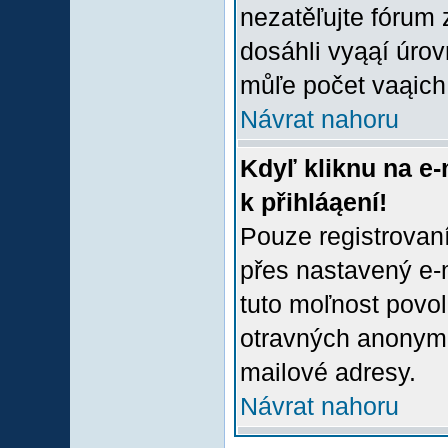
nezatěľujte fórum
dosáhli vyąąí úro
můľe počet vaąich 
Návrat nahoru
Kdyľ kliknu na e-
k přihláąení!
Pouze registrovaní
přes nastavený e-m
tuto moľnost povol
otravných anonymní
mailové adresy.
Návrat nahoru