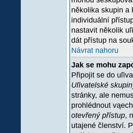
několika skupin a
individuální příst
nastavit několik u
dát přístup na sou
Návrat nahoru
Jak se mohu zapo
Připojit se do uľiv
Uľivatelské skupin
stránky, ale nemus
prohlédnout vąech
otevřený přístup
, 
utajené členství. 