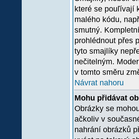
které se pouľívají 
malého kódu, např
smutný. Kompletní
prohlédnout přes p
tyto smajlíky nepř
nečitelným. Moder
v tomto směru změ
Návrat nahoru
Mohu přidávat o
Obrázky se mohou 
ačkoliv v současn
nahrání obrázků p