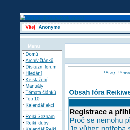
Vítej
Anonyme
Menu
·
Domů
·
Archív článků
·
Diskuzní fórum
·
Hledání
FAQ
Hled
·
Ke stažení
·
Manuály
Obsah fóra Reikiw
·
Témata článků
·
Top 10
·
Kalendář akcí
Registrace a přih
·
Reiki Seznam
Proč se nemohu př
·
Reiki kluby
Je vůbec potřeba s
·
Kalendář Reiki