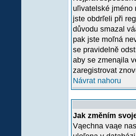
uľivatelské jméno 
jste obdrľeli při r
důvodu smazal váą 
pak jste moľná nevl
se pravidelně odstr
aby se zmenąila v
zaregistrovat znov
Návrat nahoru
Jak změním svoje
Vąechna vaąe nasta