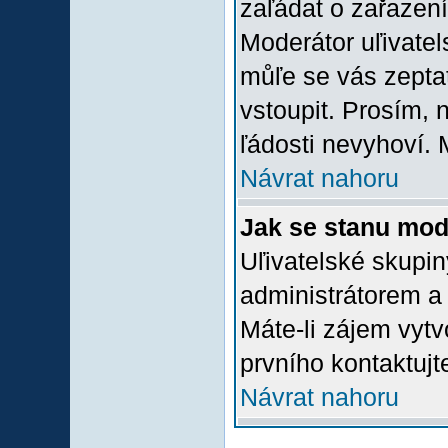
zaľádat o zařazení 
Moderátor uľivatel
můľe se vás zepta
vstoupit. Prosím,
ľádosti nevyhoví. 
Návrat nahoru
Jak se stanu mod
Uľivatelské skupi
administrátorem a
Máte-li zájem vytv
prvního kontaktuj
Návrat nahoru