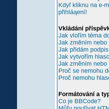
Kdyľ kliknu na e-m
přihláąení!
Vkládání příspěv
Jak vloľím téma do
Jak změním nebo 
Jak přidám podpi
Jak vytvořím hlas
Jak změním nebo 
Proč se nemohu do
Proč nemohu hlas
Formátování a ty
Co je BBCode?
Můľu pouľívat HT