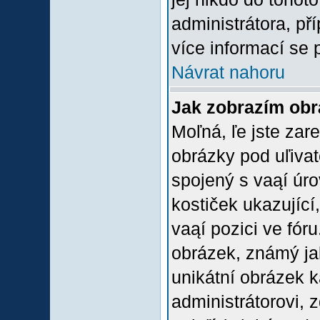
administrátora, př
více informací se 
Návrat nahoru
Jak zobrazím ob
Moľná, ľe jste zare
obrázky pod uľiva
spojený s vaąí úro
kostiček ukazující,
vaąí pozici ve fór
obrázek, známý jak
unikátní obrázek k
administrátorovi, z