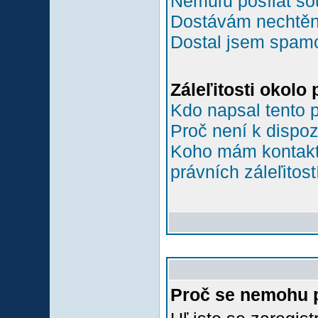
Nemůľu posílat so
Dostávám nechtěn
Dostal jsem spamov
Záleľitosti okolo
Kdo napsal tento 
Proč není k dispoz
Koho mám kontakto
právních záleľitost
Proč se nemohu p