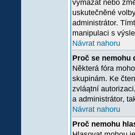
vymazat nebo změni
uskutečněné volby 
administrátor. Tím
manipulaci s výsl
Návrat nahoru
Proč se nemohu d
Některá fóra moho
skupinám. Ke čtení,
zvláątní autorizac
a administrátor, ta
Návrat nahoru
Proč nemohu hlas
Hlasovat mohou jen