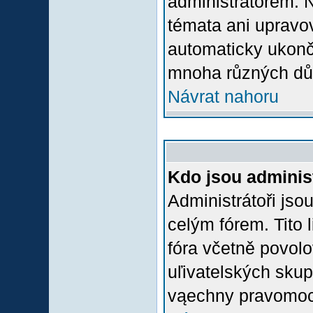
administrátorem.
témata ani upravov
automaticky ukon
mnoha různých dů
Návrat nahoru
Kdo jsou adminis
Administrátoři jso
celým fórem. Tito
fóra včetně povolo
uľivatelských skup
vąechny pravomoci