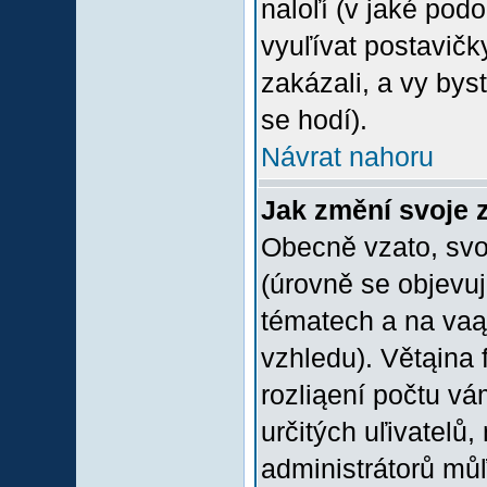
naloľí (v jaké pod
vyuľívat postavičk
zakázali, a vy bys
se hodí).
Návrat nahoru
Jak změní svoje 
Obecně vzato, svo
(úrovně se objevu
tématech a na vaąe
vzhledu). Větąina 
rozliąení počtu vá
určitých uľivatelů
administrátorů můľ