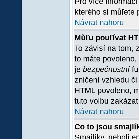
Pro více informac
kterého si můľete 
Návrat nahoru
Můľu pouľívat H
To závisí na tom, 
to máte povoleno, z
je
bezpečnostní
fu
zničení vzhledu či
HTML povoleno, mů
tuto volbu zakázat
Návrat nahoru
Co to jsou smajlí
Smajlíky, neboli e