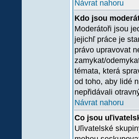
Návrat nahoru
Kdo jsou moderát
Moderátoři jsou jed
jejichľ práce je st
právo upravovat n
zamykat/odemykat,
témata, která spra
od toho, aby lidé 
nepřidávali otravný
Návrat nahoru
Co jsou uľivatel
Uľivatelské skupin
mohou seskupovat u