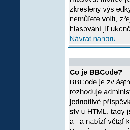
zkresleny výsledky
nemůľete volit, z
hlasování jiľ ukon
Návrat nahoru
Co je BBCode?
BBCode je zvláątn
rozhoduje administ
jednotlivé příspě
stylu HTML, tagy 
a ] a nabízí větąí 