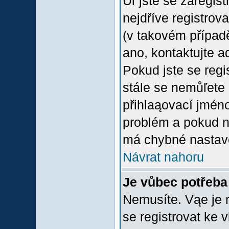
Uľ jste se zaregis
nejdříve registrov
(v takovém případ
ano, kontaktujte a
Pokud jste se regis
stále se nemůľete p
přihlaąovací jméno
problém a pokud ne
má chybné nastave
Návrat nahoru
Je vůbec potřeba 
Nemusíte. Vąe je n
se registrovat ke 