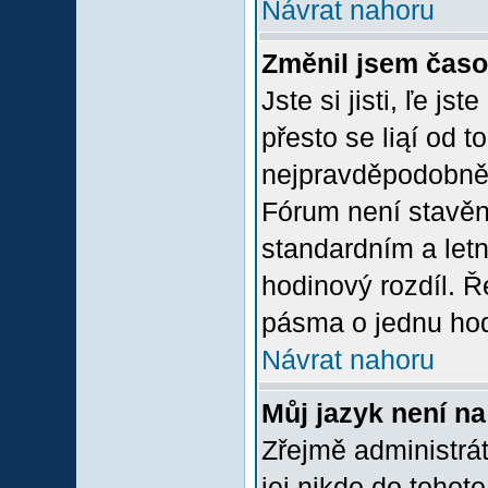
Návrat nahoru
Změnil jsem časov
Jste si jisti, ľe j
přesto se liąí od 
nejpravděpodobněją
Fórum není stavěn
standardním a let
hodinový rozdíl. 
pásma o jednu hod
Návrat nahoru
Můj jazyk není n
Zřejmě administrát
jej nikdo do tohoto