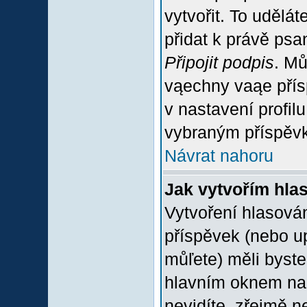
vytvořit. To udělá
přidat k právě ps
Připojit podpis
. Mů
vąechny vaąe přís
v nastavení profil
vybraným příspěvk
Návrat nahoru
Jak vytvořím hla
Vytvoření hlasován
příspěvek (nebo u
můľete) měli byste
hlavním oknem na 
nevidíte, zřejmě n