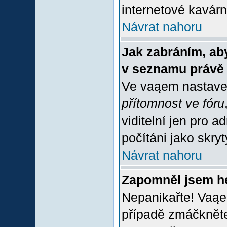
internetové kavárně
Návrat nahoru
Jak zabráním, aby
v seznamu právě
Ve vaąem nastave
přítomnost ve fóru
viditelní jen pro 
počítáni jako skrytý
Návrat nahoru
Zapomněl jsem h
Nepanikařte! Vaąe
případě zmáčkněte 