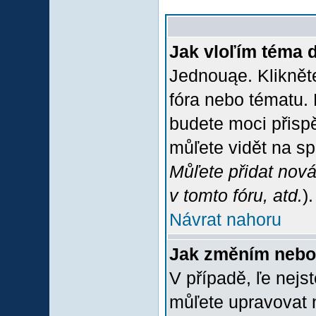
Jak vloľím téma 
Jednouąe. Klikněte
fóra nebo tématu. 
budete moci přispě
můľete vidět na sp
Můľete přidat nová
v tomto fóru, atd.
).
Návrat nahoru
Jak změním nebo
V případě, ľe nejs
můľete upravovat 