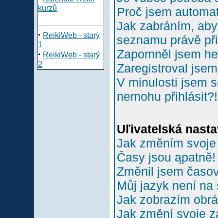
kurzů
Proč jsem automa
Jak zabráním, aby 
·
ReikiWeb - starý
seznamu právě př
1
Zapomněl jsem he
·
ReikiWeb - starý
2
Zaregistroval jsem
V minulosti jsem s
nemohu přihlásit?!
Uľivatelská nasta
Jak změním svoje
Časy jsou ąpatně!
Změnil jsem časové
Můj jazyk není na
Jak zobrazím obr
Jak změní svoje z