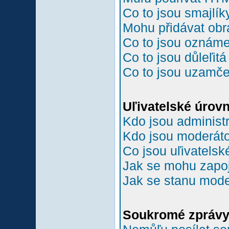
Co to jsou smajlík
Mohu přidávat ob
Co to jsou oznám
Co to jsou důleľit
Co to jsou uzamč
Uľivatelské úrov
Kdo jsou administr
Kdo jsou moderáto
Co jsou uľivatelsk
Jak se mohu zapoji
Jak se stanu mode
Soukromé zpráv