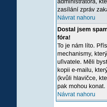
administrátora, kt
zasílání zpráv zak
Návrat nahoru
Dostal jsem spam
fóra!
To je nám líto. Př
mechanismy, který
uľivatele. Měli bys
kopii e-mailu, který
(kvůli hlavičce, k
pak mohou konat.
Návrat nahoru